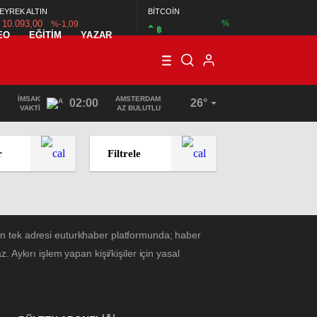
EYREK ALTIN
BİTCOİN
10.093,00
%
%-1,09
฿
EO
EĞİTİM
YAZAR
İMSAK
AMSTERDAM
02:00
26°
VAKTI
AZ BULUTLU
r
Filtrele
ın tek adresi euturkhaber platformunda; haber
Aykırı işlem yapan kişi/kişiler için yasal