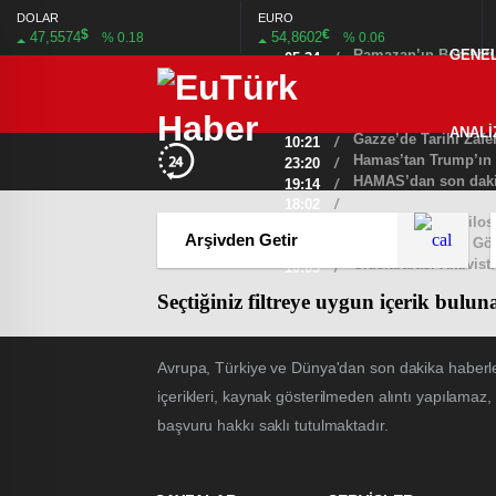
DOLAR
EURO
$
€
47,5574
54,8602
% 0.18
% 0.06
Ramazan’ın Bereketi Y
GENE
05:34
/
Galatasaray, tarihi g
08:36
/
Bulgaristan Türkler
23:44
/
İsrail Kabinesi Ateş
05:20
/
ANALİ
Gazze’de Tarihi Zafer
10:21
/
Hamas’tan Trump’ın P
23:20
/
HAMAS’dan son dakik
19:14
/
18:02
/
Gazze’ye Yardım Göt
21:35
/
Uluslararası Aktivis
10:05
/
Seçtiğiniz filtreye uygun içerik bulu
Avrupa, Türkiye ve Dünya'dan son dakika haberle
içerikleri, kaynak gösterilmeden alıntı yapılamaz,
başvuru hakkı saklı tutulmaktadır.