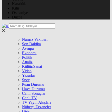
Karabük
Kilis
Osmaniye
Düzce
Namaz Vakitleri
Son Dakika
Avrupa
Ekonomi
Politik
Analiz
Kültür/Sanat
Video
Yazarlar
Spor
Puan Durumu
Hava Durumu
Canlı Sonuçlar
Canlı TV
TV Yayın Akışları
Nöbetçi Eczaneler
Giriş