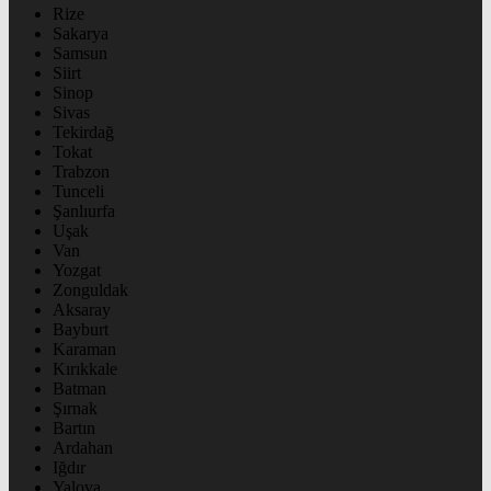
Rize
Sakarya
Samsun
Siirt
Sinop
Sivas
Tekirdağ
Tokat
Trabzon
Tunceli
Şanlıurfa
Uşak
Van
Yozgat
Zonguldak
Aksaray
Bayburt
Karaman
Kırıkkale
Batman
Şırnak
Bartın
Ardahan
Iğdır
Yalova