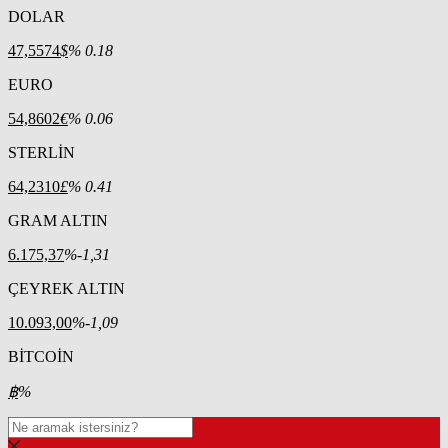
DOLAR
47,5574
$
% 0.18
EURO
54,8602
€
% 0.06
STERLİN
64,2310
£
% 0.41
GRAM ALTIN
6.175,37
%-1,31
ÇEYREK ALTIN
10.093,00
%-1,09
BİTCOİN
฿
%