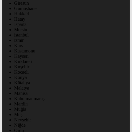
Giresun
Gümüşhane
Hakkâri
Hatay
Isparta
Mersin
istanbul
izmir
Kars
Kastamonu
Kayseri
Kırklareli
Kırşehir
Kocaeli
Konya
Kütahya
Malatya
Manisa
Kahramanmaraş
Mardin
Muğla
Muş
Nevşehir
Niğde
Ordu