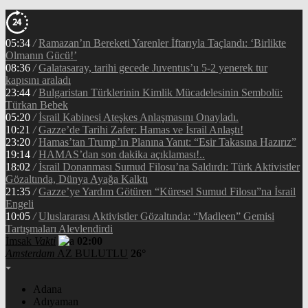
05:34
/
Ramazan’ın Bereketi Yarenler İftarıyla Taçlandı: ‘Birlikte
Olmanın Gücü!’
08:36
/
Galatasaray, tarihi gecede Juventus’u 5-2 yenerek tur
kapısını araladı
23:44
/
Bulgaristan Türklerinin Kimlik Mücadelesinin Sembolü:
Türkan Bebek
05:20
/
İsrail Kabinesi Ateşkes Anlaşmasını Onayladı.
10:21
/
Gazze’de Tarihi Zafer: Hamas ve İsrail Anlaştı!
23:20
/
Hamas’tan Trump’ın Planına Yanıt: “Esir Takasına Hazırız”
19:14
/
HAMAS’dan son dakika açıklaması!..
18:02
/
İsrail Donanması Sumud Filosu’na Saldırdı: Türk Aktivistler
Gözaltında, Dünya Ayağa Kalktı
21:35
/
Gazze’ye Yardım Götüren “Küresel Sumud Filosu”na İsrail
Engeli
10:05
/
Uluslararası Aktivistler Gözaltında: “Madleen” Gemisi
Tartışmaları Alevlendirdi
İmsak
Vakti
02:00
Amsterdam
AZ BULUTLU
26°
Adana
Adıyaman