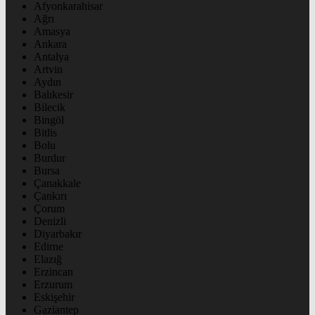
Afyonkarahisar
Ağrı
Amasya
Ankara
Antalya
Artvin
Aydın
Balıkesir
Bilecik
Bingöl
Bitlis
Bolu
Burdur
Bursa
Çanakkale
Çankırı
Çorum
Denizli
Diyarbakır
Edirne
Elazığ
Erzincan
Erzurum
Eskişehir
Gaziantep