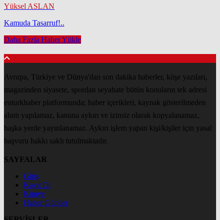
Yüksel ASLAN
Kamuda Tasarruf!..
Daha Fazla Haber Yükle
Avrupa, Türkiye ve Dünya'dan son dakika haberler, köşe yazıları,
magazinden siyasete, spordan seyahate bütün konuların tek adresi
euturkhaber platformunda; haber içerikleri, kaynak gösterilmeden
alıntı yapılamaz, kanuna aykırı ve izinsiz olarak kopyalanamaz,
başka yerde yayınlanamaz. Aykırı işlem yapan kişi/kişiler için yasal
başvuru hakkı saklı tutulmaktadır.
SAYFALAR
Giriş
Kayıt Ol
Künye
Haber Gönder
SERVİSLER