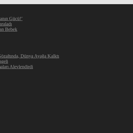
manın Gücü!’
araladı
kan Bebek
 Gözaltında, Dünya Ayağa Kalktı
geli
aları Alevlendirdi