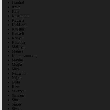
istanbul
izmir
Kars
Kastamonu
Kayseri
Kırklareli
Kırşehir
Kocaeli
Konya
Kütahya
Malatya
Manisa
Kahramanmaraş
Mardin
Muğla
Muş
Nevşehir
Niğde
Ordu
Rize
Sakarya
Samsun
Siirt
Sinop
Sivas