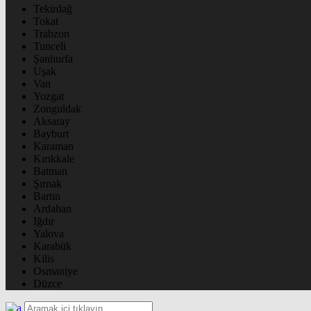
Tekirdağ
Tokat
Trabzon
Tunceli
Şanlıurfa
Uşak
Van
Yozgat
Zonguldak
Aksaray
Bayburt
Karaman
Kırıkkale
Batman
Şırnak
Bartın
Ardahan
Iğdır
Yalova
Karabük
Kilis
Osmaniye
Düzce