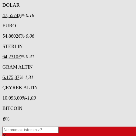
DOLAR
47,5574
$
% 0.18
EURO
54,8602
€
% 0.06
STERLİN
64,2310
£
% 0.41
GRAM ALTIN
6.175,37
%-1,31
ÇEYREK ALTIN
10.093,00
%-1,09
BİTCOİN
฿
%