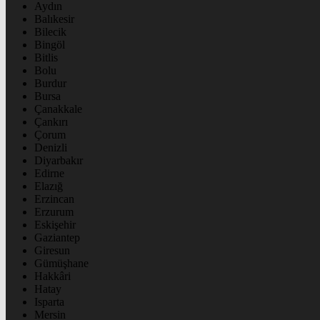
Aydın
Balıkesir
Bilecik
Bingöl
Bitlis
Bolu
Burdur
Bursa
Çanakkale
Çankırı
Çorum
Denizli
Diyarbakır
Edirne
Elazığ
Erzincan
Erzurum
Eskişehir
Gaziantep
Giresun
Gümüşhane
Hakkâri
Hatay
Isparta
Mersin