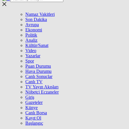
Namaz Vakitleri
Son Dakika
Avrupa
Ekonomi
Politik
Analiz
Kültür/Sanat
Video
Yazarlar
Spor
Puan Durumu
Hava Durumu
Canlı Sonuçlar
Canlı TV
TV Yayın Akışları
Nöbetçi Eczaneler
Giriş
Gazeteler
Künye
Canlı Borsa
Kayıt Ol
Başlangıç