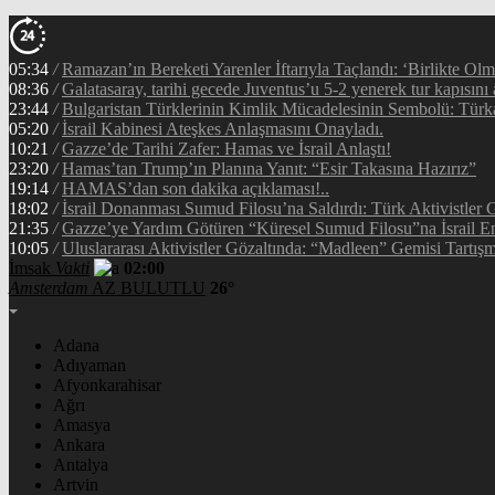
05:34
/
Ramazan’ın Bereketi Yarenler İftarıyla Taçlandı: ‘Birlikte Ol
08:36
/
Galatasaray, tarihi gecede Juventus’u 5-2 yenerek tur kapısını 
23:44
/
Bulgaristan Türklerinin Kimlik Mücadelesinin Sembolü: Tür
05:20
/
İsrail Kabinesi Ateşkes Anlaşmasını Onayladı.
10:21
/
Gazze’de Tarihi Zafer: Hamas ve İsrail Anlaştı!
23:20
/
Hamas’tan Trump’ın Planına Yanıt: “Esir Takasına Hazırız”
19:14
/
HAMAS’dan son dakika açıklaması!..
18:02
/
İsrail Donanması Sumud Filosu’na Saldırdı: Türk Aktivistler
21:35
/
Gazze’ye Yardım Götüren “Küresel Sumud Filosu”na İsrail En
10:05
/
Uluslararası Aktivistler Gözaltında: “Madleen” Gemisi Tartışm
İmsak
Vakti
02:00
Amsterdam
AZ BULUTLU
26°
Adana
Adıyaman
Afyonkarahisar
Ağrı
Amasya
Ankara
Antalya
Artvin