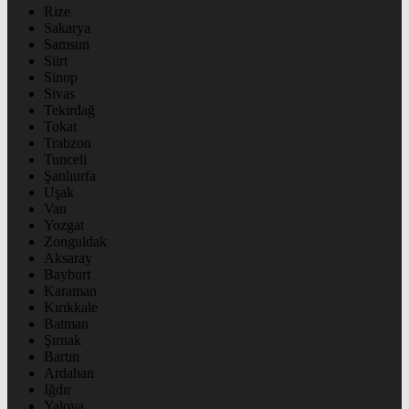
Rize
Sakarya
Samsun
Siirt
Sinop
Sivas
Tekirdağ
Tokat
Trabzon
Tunceli
Şanlıurfa
Uşak
Van
Yozgat
Zonguldak
Aksaray
Bayburt
Karaman
Kırıkkale
Batman
Şırnak
Bartın
Ardahan
Iğdır
Yalova