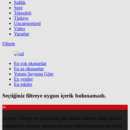
Sağlık
Spor
Teknoloji
Türkiye
Uncategorized
Video
Yazarlar
Filtrele
En çok okunanlar
En az okunanlar
Yorum Sayısına Göre
En yeniler
En eskiler
Seçtiğiniz filtreye uygun içerik bulunamadı.
Avrupa, Türkiye ve Dünya'dan son dakika haberler, köşe yazıları,
magazinden siyasete, spordan seyahate bütün konuların tek adresi