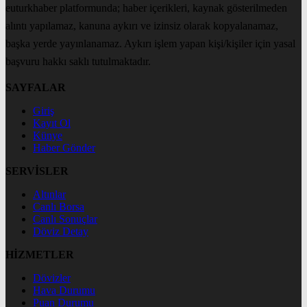
euturkhaber platformunda; haber içerikleri, kaynak gösterilmeden
alıntı yapılamaz, kanuna aykırı ve izinsiz olarak kopyalanamaz,
başka yerde yayınlanamaz. Aykırı işlem yapan kişi/kişiler için yasal
başvuru hakkı saklı tutulmaktadır.
SAYFALAR
Giriş
Kayıt Ol
Künye
Haber Gönder
SERVİSLER
Altınlar
Canlı Borsa
Canlı Sonuçlar
Döviz Detay
HİZMETLER
Dövizler
Hava Durumu
Puan Durumu