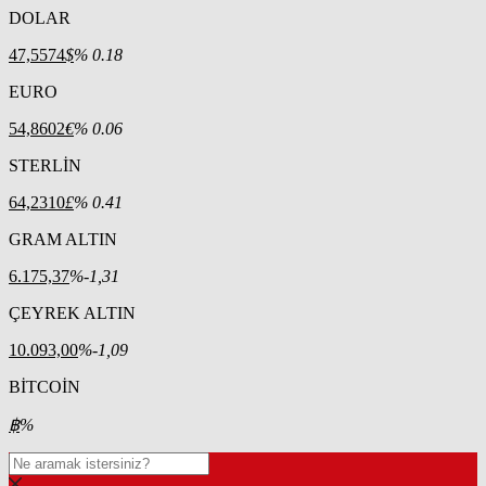
DOLAR
47,5574
$
% 0.18
EURO
54,8602
€
% 0.06
STERLİN
64,2310
£
% 0.41
GRAM ALTIN
6.175,37
%-1,31
ÇEYREK ALTIN
10.093,00
%-1,09
BİTCOİN
฿
%