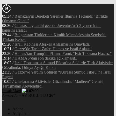
05:34
/
Ramazan’ın Bereketi Yarenler İftarıyla Taçlandı: ‘Birlikte
Olmanın Gücü!’
08:36
/
Galatasaray, tarihi gecede Juventus’u 5-2 yenerek tur
kapısını araladı
23:44
/
Bulgaristan Türklerinin Kimlik Mücadelesinin Sembolü:
Türkan Bebek
05:20
/
İsrail Kabinesi Ateşkes Anlaşmasını Onayladı.
10:21
/
Gazze’de Tarihi Zafer: Hamas ve İsrail Anlaştı!
23:20
/
Hamas’tan Trump’ın Planına Yanıt: “Esir Takasına Hazırız”
19:14
/
HAMAS’dan son dakika açıklaması!..
18:02
/
İsrail Donanması Sumud Filosu’na Saldırdı: Türk Aktivistler
Gözaltında, Dünya Ayağa Kalktı
21:35
/
Gazze’ye Yardım Götüren “Küresel Sumud Filosu”na İsrail
Engeli
10:05
/
Uluslararası Aktivistler Gözaltında: “Madleen” Gemisi
Tartışmaları Alevlendirdi
İmsak
Vakti
02:00
Amsterdam
AZ BULUTLU
26°
Adana
Adıyaman