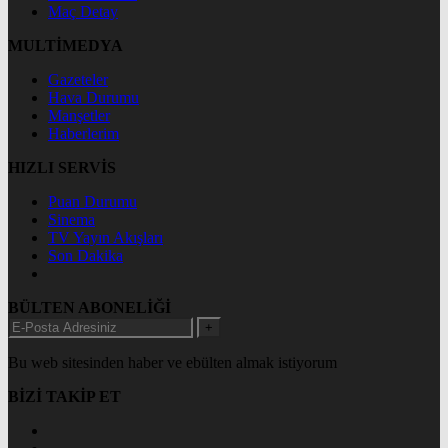
Maç Detay
MULTİMEDYA
Gazeteler
Hava Durumu
Manşetler
Haberlerim
HIZLI SERVİS
Puan Durumu
Sinema
TV Yayın Akışları
Son Dakika
BÜLTEN ABONELİĞİ
+
Bu web sitesinden haber ve ebülten almak istiyorum
BİZİ TAKİP ET