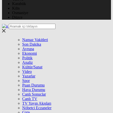
Karabük
Kilis
Osmaniye
Düzce
Namaz Vakitleri
Son Dakika
Avrupa
Ekonomi
Politik
Analiz
Kültür/Sanat
Video
Yazarlar
Spor
Puan Durumu
Hava Durumu
Canlı Sonuçlar
Canlı TV
TV Yayın Akışları
Nöbetçi Eczaneler
Giriş