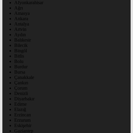
Afyonkarahisar
Ağrı
Amasya
Ankara
Antalya
Artvin
Aydın
Balıkesir
Bilecik
Bingöl
Bitlis
Bolu
Burdur
Bursa
Çanakkale
Çankırı
Çorum
Denizli
Diyarbakır
Edirne
Elazığ
Erzincan
Erzurum
Eskişehir
Gaziantep