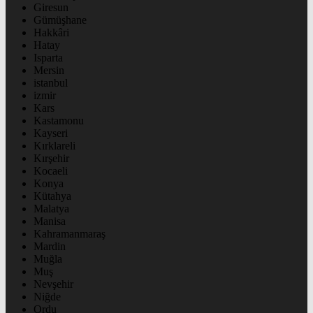
Giresun
Gümüşhane
Hakkâri
Hatay
Isparta
Mersin
istanbul
izmir
Kars
Kastamonu
Kayseri
Kırklareli
Kırşehir
Kocaeli
Konya
Kütahya
Malatya
Manisa
Kahramanmaraş
Mardin
Muğla
Muş
Nevşehir
Niğde
Ordu