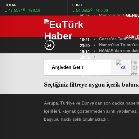
DOLAR
EURO
$
€
47,5574
54,8602
% 0.18
% 0.06
Ramazan’ın Bereketi Y
GENE
05:34
/
Galatasaray, tarihi g
08:36
/
Bulgaristan Türkler
23:44
/
İsrail Kabinesi Ateş
05:20
/
ANALİ
Gazze’de Tarihi Zafer
10:21
/
Hamas’tan Trump’ın P
23:20
/
HAMAS’dan son dakik
19:14
/
18:02
/
Gazze’ye Yardım Göt
21:35
/
Uluslararası Aktivis
10:05
/
Seçtiğiniz filtreye uygun içerik bulu
Avrupa, Türkiye ve Dünya'dan son dakika haberle
içerikleri, kaynak gösterilmeden alıntı yapılamaz,
başvuru hakkı saklı tutulmaktadır.