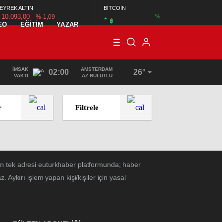
EYREK ALTIN
BİTCOİN
10.093,00
%
%-1,09
฿
EO
EĞİTİM
YAZAR
İMSAK
AMSTERDAM
02:00
26°
VAKTI
AZ BULUTLU
r
Filtrele
ın tek adresi euturkhaber platformunda; haber
Aykırı işlem yapan kişi/kişiler için yasal