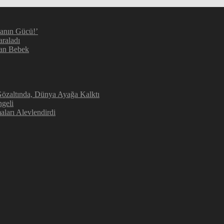
manın Gücü!’
araladı
kan Bebek
 Gözaltında, Dünya Ayağa Kalktı
geli
aları Alevlendirdi