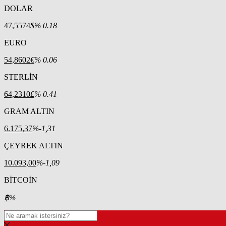
DOLAR
47,5574
$
% 0.18
EURO
54,8602
€
% 0.06
STERLİN
64,2310
£
% 0.41
GRAM ALTIN
6.175,37
%-1,31
ÇEYREK ALTIN
10.093,00
%-1,09
BİTCOİN
฿
%