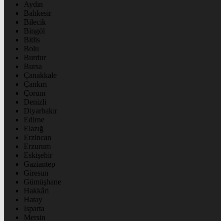
Aydın
Balıkesir
Bilecik
Bingöl
Bitlis
Bolu
Burdur
Bursa
Çanakkale
Çankırı
Çorum
Denizli
Diyarbakır
Edirne
Elazığ
Erzincan
Erzurum
Eskişehir
Gaziantep
Giresun
Gümüşhane
Hakkâri
Hatay
Isparta
Mersin