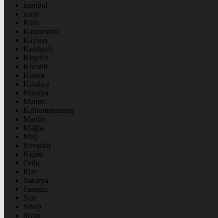
istanbul
izmir
Kars
Kastamonu
Kayseri
Kırklareli
Kırşehir
Kocaeli
Konya
Kütahya
Malatya
Manisa
Kahramanmaraş
Mardin
Muğla
Muş
Nevşehir
Niğde
Ordu
Rize
Sakarya
Samsun
Siirt
Sinop
Sivas