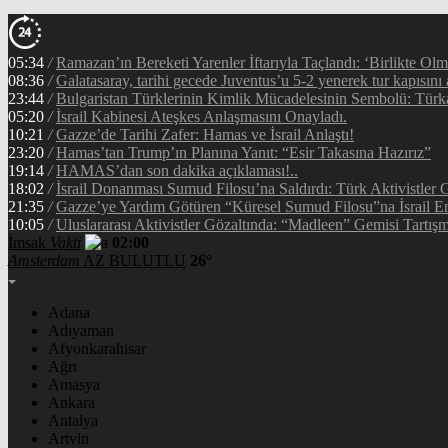
05:34
/
Ramazan’ın Bereketi Yarenler İftarıyla Taçlandı: ‘Birlikte Ol
08:36
/
Galatasaray, tarihi gecede Juventus’u 5-2 yenerek tur kapısını 
23:44
/
Bulgaristan Türklerinin Kimlik Mücadelesinin Sembolü: Tür
05:20
/
İsrail Kabinesi Ateşkes Anlaşmasını Onayladı.
10:21
/
Gazze’de Tarihi Zafer: Hamas ve İsrail Anlaştı!
23:20
/
Hamas’tan Trump’ın Planına Yanıt: “Esir Takasına Hazırız”
19:14
/
HAMAS’dan son dakika açıklaması!..
18:02
/
İsrail Donanması Sumud Filosu’na Saldırdı: Türk Aktivistler
21:35
/
Gazze’ye Yardım Götüren “Küresel Sumud Filosu”na İsrail En
10:05
/
Uluslararası Aktivistler Gözaltında: “Madleen” Gemisi Tartışm
İmsak
Vakti
02:00
Amsterdam
AZ BULUTLU
26°
Adana
Adıyaman
Afyonkarahisar
Ağrı
Amasya
Ankara
Antalya
Artvin