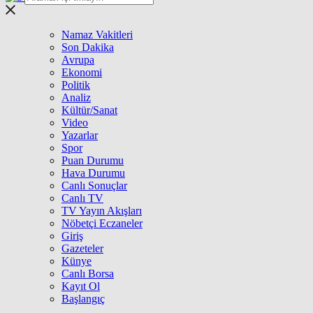
Namaz Vakitleri
Son Dakika
Avrupa
Ekonomi
Politik
Analiz
Kültür/Sanat
Video
Yazarlar
Spor
Puan Durumu
Hava Durumu
Canlı Sonuçlar
Canlı TV
TV Yayın Akışları
Nöbetçi Eczaneler
Giriş
Gazeteler
Künye
Canlı Borsa
Kayıt Ol
Başlangıç