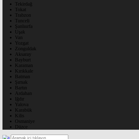
Tekirdağ
Tokat
Trabzon
Tunceli
Şanlıurfa
Uşak
Van
Yozgat
Zonguldak
Aksaray
Bayburt
Karaman
Kırıkkale
Batman
Şırnak
Bartın
Ardahan
Iğdır
Yalova
Karabük
Kilis
Osmaniye
Düzce