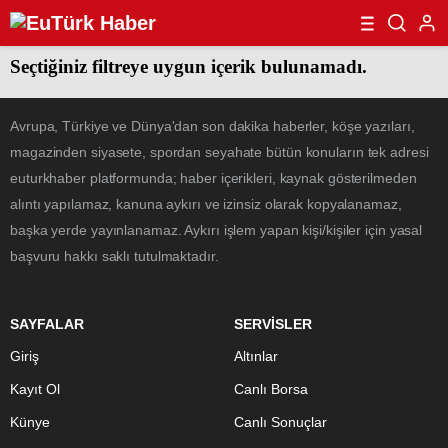
Seçtiğiniz filtreye uygun içerik bulunamadı.
Avrupa, Türkiye ve Dünya'dan son dakika haberler, köşe yazıları,
magazinden siyasete, spordan seyahate bütün konuların tek adresi
euturkhaber platformunda; haber içerikleri, kaynak gösterilmeden
alıntı yapılamaz, kanuna aykırı ve izinsiz olarak kopyalanamaz,
başka yerde yayınlanamaz. Aykırı işlem yapan kişi/kişiler için yasal
başvuru hakkı saklı tutulmaktadır.
SAYFALAR
SERVİSLER
Giriş
Altınlar
Kayıt Ol
Canlı Borsa
Künye
Canlı Sonuçlar