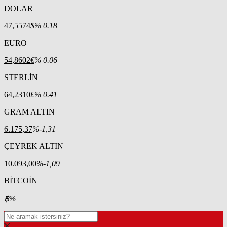
DOLAR
47,5574
$
% 0.18
EURO
54,8602
€
% 0.06
STERLİN
64,2310
£
% 0.41
GRAM ALTIN
6.175,37
%-1,31
ÇEYREK ALTIN
10.093,00
%-1,09
BİTCOİN
฿
%