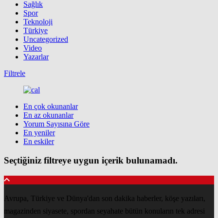
Sağlık
Spor
Teknoloji
Türkiye
Uncategorized
Video
Yazarlar
Filtrele
En çok okunanlar
En az okunanlar
Yorum Sayısına Göre
En yeniler
En eskiler
Seçtiğiniz filtreye uygun içerik bulunamadı.
Avrupa, Türkiye ve Dünya'dan son dakika haberler, köşe yazıları,
magazinden siyasete, spordan seyahate bütün konuların tek adresi