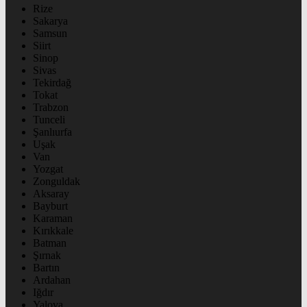
Rize
Sakarya
Samsun
Siirt
Sinop
Sivas
Tekirdağ
Tokat
Trabzon
Tunceli
Şanlıurfa
Uşak
Van
Yozgat
Zonguldak
Aksaray
Bayburt
Karaman
Kırıkkale
Batman
Şırnak
Bartın
Ardahan
Iğdır
Yalova