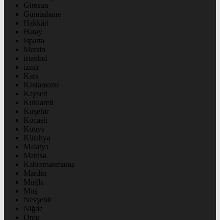
Giresun
Gümüşhane
Hakkâri
Hatay
Isparta
Mersin
istanbul
izmir
Kars
Kastamonu
Kayseri
Kırklareli
Kırşehir
Kocaeli
Konya
Kütahya
Malatya
Manisa
Kahramanmaraş
Mardin
Muğla
Muş
Nevşehir
Niğde
Ordu