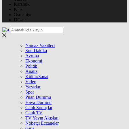
Karabük
Kilis
Osmaniye
Düzce
Namaz Vakitleri
Son Dakika
Avrupa
Ekonomi
Politik
Analiz
Kültür/Sanat
Video
Yazarlar
Spor
Puan Durumu
Hava Durumu
Canlı Sonuçlar
Canlı TV
TV Yayın Akışları
Nöbetçi Eczaneler
Giriş