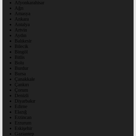
Afyonkarahisar
Ağrı
Amasya
Ankara
Antalya
Artvin
Aydın
Balıkesir
Bilecik
Bingöl
Bitlis
Bolu
Burdur
Bursa
Çanakkale
Çankırı
Çorum
Denizli
Diyarbakır
Edirne
Elazığ
Erzincan
Erzurum
Eskişehir
Gaziantep