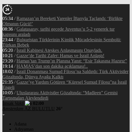
05:34
/
Ramazan’ın Bereketi Yarenler İftarıyla Taçlandı: ‘Birlikte
Olmanın Gücü!’
08:36
/
Galatasaray, tarihi gecede Juventus’u 5-2 yenerek tur
kapısını araladı
23:44
/
Bulgaristan Türklerinin Kimlik Mücadelesinin Sembolü:
Türkan Bebek
05:20
/
İsrail Kabinesi Ateşkes Anlaşmasını Onayladı.
10:21
/
Gazze’de Tarihi Zafer: Hamas ve İsrail Anlaştı!
23:20
/
Hamas’tan Trump’ın Planına Yanıt: “Esir Takasına Hazırız”
19:14
/
HAMAS’dan son dakika açıklaması!..
18:02
/
İsrail Donanması Sumud Filosu’na Saldırdı: Türk Aktivistler
Gözaltında, Dünya Ayağa Kalktı
21:35
/
Gazze’ye Yardım Götüren “Küresel Sumud Filosu”na İsrail
Engeli
10:05
/
Uluslararası Aktivistler Gözaltında: “Madleen” Gemisi
Tartışmaları Alevlendirdi
İmsak
Vakti
02:00
Amsterdam
AZ BULUTLU
26°
Adana
Adıyaman