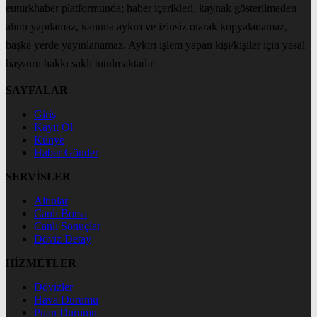
euturkhaber platformunda; haber içerikleri, kaynak gösterilmeden
alıntı yapılamaz, kanuna aykırı ve izinsiz olarak kopyalanamaz,
başka yerde yayınlanamaz. Aykırı işlem yapan kişi/kişiler için yasal
başvuru hakkı saklı tutulmaktadır.
SAYFALAR
Giriş
Kayıt Ol
Künye
Haber Gönder
SERVİSLER
Altınlar
Canlı Borsa
Canlı Sonuçlar
Döviz Detay
HİZMETLER
Dövizler
Hava Durumu
Puan Durumu