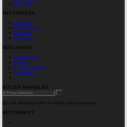
Maç Detay
MULTİMEDYA
Gazeteler
Hava Durumu
Manşetler
Haberlerim
HIZLI SERVİS
Puan Durumu
Sinema
TV Yayın Akışları
Son Dakika
BÜLTEN ABONELİĞİ
+
Bu web sitesinden haber ve ebülten almak istiyorum
BİZİ TAKİP ET