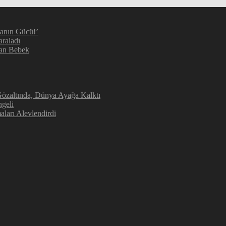
manın Gücü!’
araladı
kan Bebek
 Gözaltında, Dünya Ayağa Kalktı
geli
aları Alevlendirdi