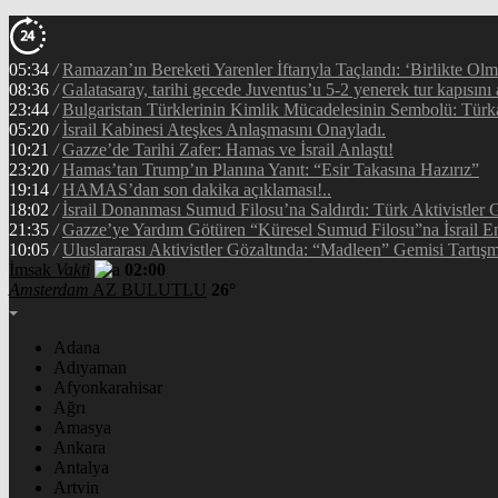
05:34
/
Ramazan’ın Bereketi Yarenler İftarıyla Taçlandı: ‘Birlikte Ol
08:36
/
Galatasaray, tarihi gecede Juventus’u 5-2 yenerek tur kapısını 
23:44
/
Bulgaristan Türklerinin Kimlik Mücadelesinin Sembolü: Tür
05:20
/
İsrail Kabinesi Ateşkes Anlaşmasını Onayladı.
10:21
/
Gazze’de Tarihi Zafer: Hamas ve İsrail Anlaştı!
23:20
/
Hamas’tan Trump’ın Planına Yanıt: “Esir Takasına Hazırız”
19:14
/
HAMAS’dan son dakika açıklaması!..
18:02
/
İsrail Donanması Sumud Filosu’na Saldırdı: Türk Aktivistler
21:35
/
Gazze’ye Yardım Götüren “Küresel Sumud Filosu”na İsrail En
10:05
/
Uluslararası Aktivistler Gözaltında: “Madleen” Gemisi Tartışm
İmsak
Vakti
02:00
Amsterdam
AZ BULUTLU
26°
Adana
Adıyaman
Afyonkarahisar
Ağrı
Amasya
Ankara
Antalya
Artvin