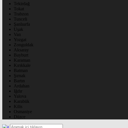
Tekirdağ
Tokat
Trabzon
Tunceli
Şanlıurfa
Uşak
Van
Yozgat
Zonguldak
Aksaray
Bayburt
Karaman
Kırıkkale
Batman
Şırnak
Bartın
Ardahan
Iğdır
Yalova
Karabük
Kilis
Osmaniye
Düzce