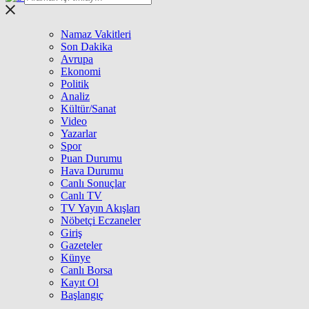
Namaz Vakitleri
Son Dakika
Avrupa
Ekonomi
Politik
Analiz
Kültür/Sanat
Video
Yazarlar
Spor
Puan Durumu
Hava Durumu
Canlı Sonuçlar
Canlı TV
TV Yayın Akışları
Nöbetçi Eczaneler
Giriş
Gazeteler
Künye
Canlı Borsa
Kayıt Ol
Başlangıç