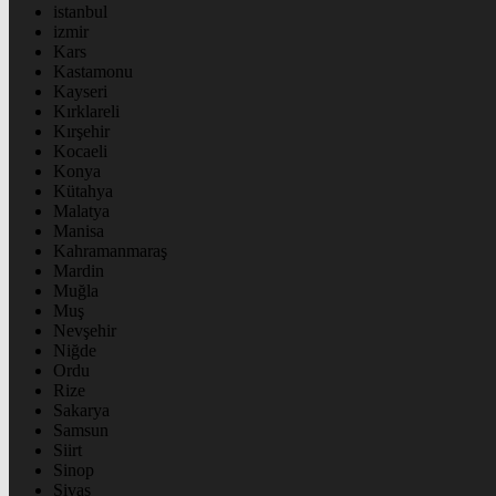
istanbul
izmir
Kars
Kastamonu
Kayseri
Kırklareli
Kırşehir
Kocaeli
Konya
Kütahya
Malatya
Manisa
Kahramanmaraş
Mardin
Muğla
Muş
Nevşehir
Niğde
Ordu
Rize
Sakarya
Samsun
Siirt
Sinop
Sivas