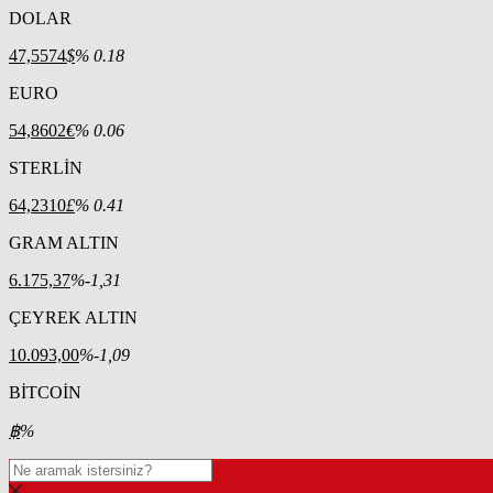
DOLAR
47,5574
$
% 0.18
EURO
54,8602
€
% 0.06
STERLİN
64,2310
£
% 0.41
GRAM ALTIN
6.175,37
%-1,31
ÇEYREK ALTIN
10.093,00
%-1,09
BİTCOİN
฿
%