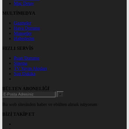
Maç Detay
MULTİMEDYA
Gazeteler
Hava Durumu
Manşetler
Haberlerim
HIZLI SERVİS
Puan Durumu
Sinema
TV Yayın Akışları
Son Dakika
BÜLTEN ABONELİĞİ
+
Bu web sitesinden haber ve ebülten almak istiyorum
BİZİ TAKİP ET