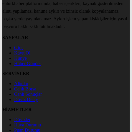
euturkhaber platformunda; haber içerikleri, kaynak gösterilmeden
alıntı yapılamaz, kanuna aykırı ve izinsiz olarak kopyalanamaz,
başka yerde yayınlanamaz. Aykırı işlem yapan kişi/kişiler için yasal
başvuru hakkı saklı tutulmaktadır.
SAYFALAR
Giriş
Kayıt Ol
Künye
Haber Gönder
SERVİSLER
Altınlar
Canlı Borsa
Canlı Sonuçlar
Döviz Detay
HİZMETLER
Dövizler
Hava Durumu
Puan Durumu