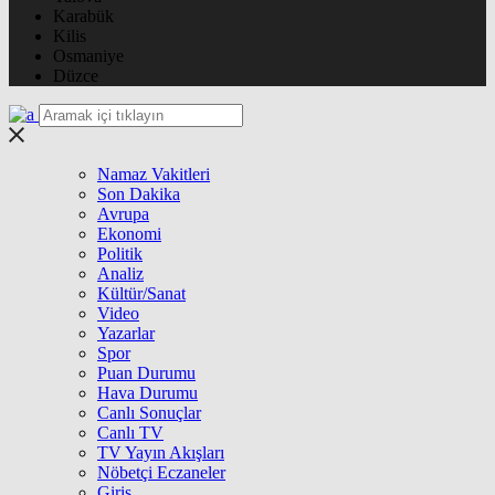
Karabük
Kilis
Osmaniye
Düzce
Namaz Vakitleri
Son Dakika
Avrupa
Ekonomi
Politik
Analiz
Kültür/Sanat
Video
Yazarlar
Spor
Puan Durumu
Hava Durumu
Canlı Sonuçlar
Canlı TV
TV Yayın Akışları
Nöbetçi Eczaneler
Giriş