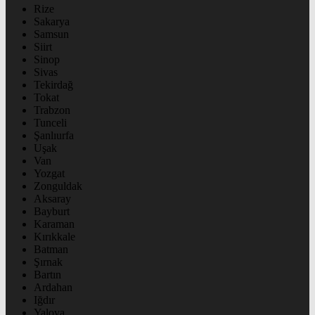
Rize
Sakarya
Samsun
Siirt
Sinop
Sivas
Tekirdağ
Tokat
Trabzon
Tunceli
Şanlıurfa
Uşak
Van
Yozgat
Zonguldak
Aksaray
Bayburt
Karaman
Kırıkkale
Batman
Şırnak
Bartın
Ardahan
Iğdır
Yalova