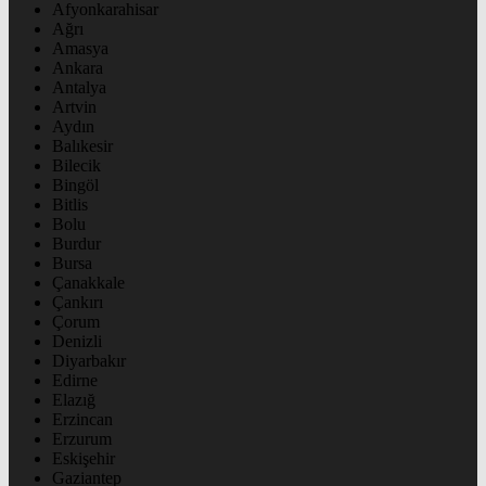
Afyonkarahisar
Ağrı
Amasya
Ankara
Antalya
Artvin
Aydın
Balıkesir
Bilecik
Bingöl
Bitlis
Bolu
Burdur
Bursa
Çanakkale
Çankırı
Çorum
Denizli
Diyarbakır
Edirne
Elazığ
Erzincan
Erzurum
Eskişehir
Gaziantep