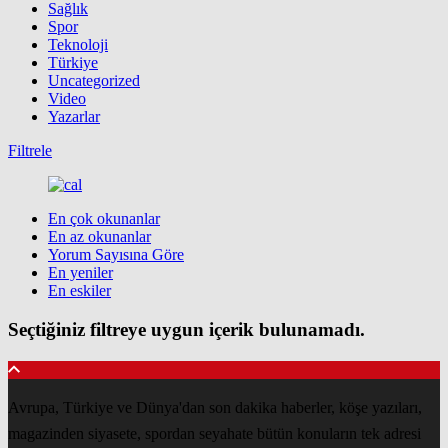
Sağlık
Spor
Teknoloji
Türkiye
Uncategorized
Video
Yazarlar
Filtrele
En çok okunanlar
En az okunanlar
Yorum Sayısına Göre
En yeniler
En eskiler
Seçtiğiniz filtreye uygun içerik bulunamadı.
Avrupa, Türkiye ve Dünya'dan son dakika haberler, köşe yazıları,
magazinden siyasete, spordan seyahate bütün konuların tek adresi