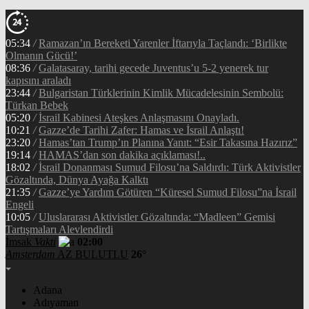
05:34
/
Ramazan’ın Bereketi Yarenler İftarıyla Taçlandı: ‘Birlikte
Olmanın Gücü!’
08:36
/
Galatasaray, tarihi gecede Juventus’u 5-2 yenerek tur
kapısını araladı
23:44
/
Bulgaristan Türklerinin Kimlik Mücadelesinin Sembolü:
Türkan Bebek
05:20
/
İsrail Kabinesi Ateşkes Anlaşmasını Onayladı.
10:21
/
Gazze’de Tarihi Zafer: Hamas ve İsrail Anlaştı!
23:20
/
Hamas’tan Trump’ın Planına Yanıt: “Esir Takasına Hazırız”
19:14
/
HAMAS’dan son dakika açıklaması!..
18:02
/
İsrail Donanması Sumud Filosu’na Saldırdı: Türk Aktivistler
Gözaltında, Dünya Ayağa Kalktı
21:35
/
Gazze’ye Yardım Götüren “Küresel Sumud Filosu”na İsrail
Engeli
10:05
/
Uluslararası Aktivistler Gözaltında: “Madleen” Gemisi
Tartışmaları Alevlendirdi
İmsak
Vakti
02:00
Amsterdam
AZ BULUTLU
26°
Adana
Adıyaman