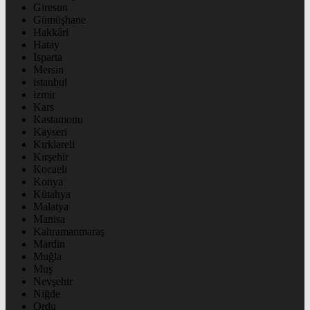
Giresun
Gümüşhane
Hakkâri
Hatay
Isparta
Mersin
istanbul
izmir
Kars
Kastamonu
Kayseri
Kırklareli
Kırşehir
Kocaeli
Konya
Kütahya
Malatya
Manisa
Kahramanmaraş
Mardin
Muğla
Muş
Nevşehir
Niğde
Ordu