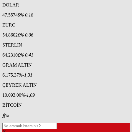
DOLAR
47,5574
$
% 0.18
EURO
54,8602
€
% 0.06
STERLİN
64,2310
£
% 0.41
GRAM ALTIN
6.175,37
%-1,31
ÇEYREK ALTIN
10.093,00
%-1,09
BİTCOİN
฿
%