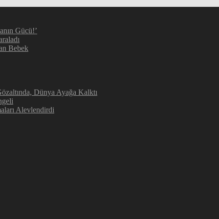
manın Gücü!’
araladı
kan Bebek
 Gözaltında, Dünya Ayağa Kalktı
geli
aları Alevlendirdi