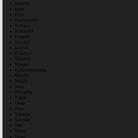
istanbul
izmir
Kars
Kastamonu
Kayseri
Kırklareli
Kırşehir
Kocaeli
Konya
Kütahya
Malatya
Manisa
Kahramanmaraş
Mardin
Muğla
Muş
Nevşehir
Niğde
Ordu
Rize
Sakarya
Samsun
Siirt
Sinop
Sivas