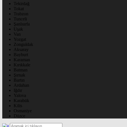
Tekirdağ
Tokat
Trabzon
Tunceli
Şanlıurfa
Uşak
Van
Yozgat
Zonguldak
Aksaray
Bayburt
Karaman
Kırıkkale
Batman
Şırnak
Bartın
Ardahan
Iğdır
Yalova
Karabük
Kilis
Osmaniye
Düzce