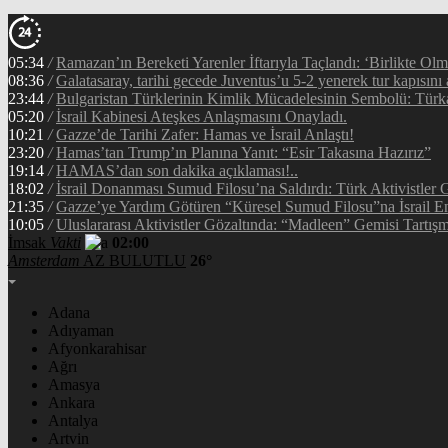
05:34
/
Ramazan’ın Bereketi Yarenler İftarıyla Taçlandı: ‘Birlikte Ol
08:36
/
Galatasaray, tarihi gecede Juventus’u 5-2 yenerek tur kapısını 
23:44
/
Bulgaristan Türklerinin Kimlik Mücadelesinin Sembolü: Tür
05:20
/
İsrail Kabinesi Ateşkes Anlaşmasını Onayladı.
10:21
/
Gazze’de Tarihi Zafer: Hamas ve İsrail Anlaştı!
23:20
/
Hamas’tan Trump’ın Planına Yanıt: “Esir Takasına Hazırız”
19:14
/
HAMAS’dan son dakika açıklaması!..
18:02
/
İsrail Donanması Sumud Filosu’na Saldırdı: Türk Aktivistler
21:35
/
Gazze’ye Yardım Götüren “Küresel Sumud Filosu”na İsrail En
10:05
/
Uluslararası Aktivistler Gözaltında: “Madleen” Gemisi Tartışm
İmsak
Vakti
02:00
Amsterdam
AZ BULUTLU
26°
Adana
Adıyaman
Afyonkarahisar
Ağrı
Amasya
Ankara
Antalya
Artvin