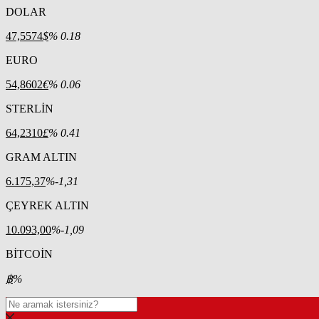
DOLAR
47,5574
$
% 0.18
EURO
54,8602
€
% 0.06
STERLİN
64,2310
£
% 0.41
GRAM ALTIN
6.175,37
%-1,31
ÇEYREK ALTIN
10.093,00
%-1,09
BİTCOİN
฿
%