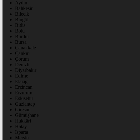
Aydın
Balıkesir
Bilecik
Bingöl
Bitlis
Bolu
Burdur
Bursa
Çanakkale
Çankırı
Çorum
Denizli
Diyarbakır
Edirne
Elazığ
Erzincan
Erzurum
Eskişehir
Gaziantep
Giresun
Gümüşhane
Hakkâri
Hatay
Isparta
Mersin