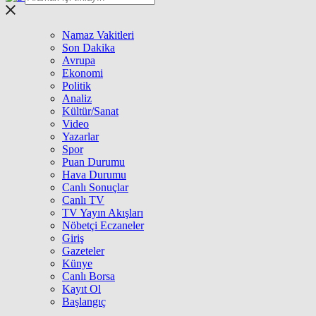
Namaz Vakitleri
Son Dakika
Avrupa
Ekonomi
Politik
Analiz
Kültür/Sanat
Video
Yazarlar
Spor
Puan Durumu
Hava Durumu
Canlı Sonuçlar
Canlı TV
TV Yayın Akışları
Nöbetçi Eczaneler
Giriş
Gazeteler
Künye
Canlı Borsa
Kayıt Ol
Başlangıç