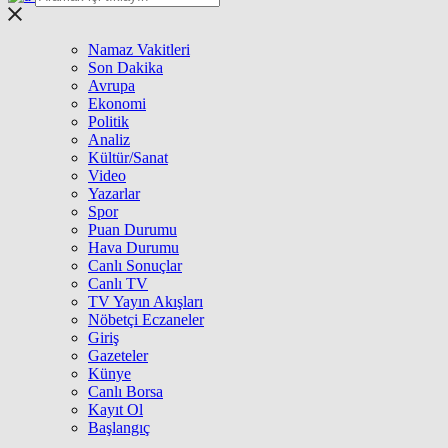
Namaz Vakitleri
Son Dakika
Avrupa
Ekonomi
Politik
Analiz
Kültür/Sanat
Video
Yazarlar
Spor
Puan Durumu
Hava Durumu
Canlı Sonuçlar
Canlı TV
TV Yayın Akışları
Nöbetçi Eczaneler
Giriş
Gazeteler
Künye
Canlı Borsa
Kayıt Ol
Başlangıç