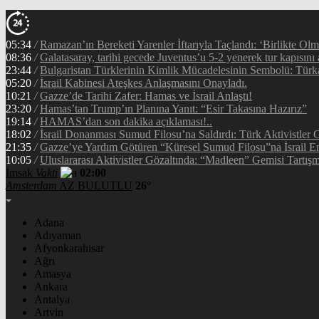
05:34
/
Ramazan’ın Bereketi Yarenler İftarıyla Taçlandı: ‘Birlikte Ol
08:36
/
Galatasaray, tarihi gecede Juventus’u 5-2 yenerek tur kapısını 
23:44
/
Bulgaristan Türklerinin Kimlik Mücadelesinin Sembolü: Tür
05:20
/
İsrail Kabinesi Ateşkes Anlaşmasını Onayladı.
10:21
/
Gazze’de Tarihi Zafer: Hamas ve İsrail Anlaştı!
23:20
/
Hamas’tan Trump’ın Planına Yanıt: “Esir Takasına Hazırız”
19:14
/
HAMAS’dan son dakika açıklaması!..
18:02
/
İsrail Donanması Sumud Filosu’na Saldırdı: Türk Aktivistler
21:35
/
Gazze’ye Yardım Götüren “Küresel Sumud Filosu”na İsrail En
10:05
/
Uluslararası Aktivistler Gözaltında: “Madleen” Gemisi Tartışm
İmsak
Vakti
02:00
Amsterdam
AZ BULUTLU
26°
Adana
Adıyaman
Afyonkarahisar
Ağrı
Amasya
Ankara
Antalya
Artvin