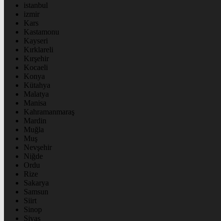
istanbul
izmir
Kars
Kastamonu
Kayseri
Kırklareli
Kırşehir
Kocaeli
Konya
Kütahya
Malatya
Manisa
Kahramanmaraş
Mardin
Muğla
Muş
Nevşehir
Niğde
Ordu
Rize
Sakarya
Samsun
Siirt
Sinop
Sivas