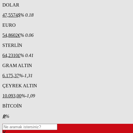
DOLAR
47,5574
$
% 0.18
EURO
54,8602
€
% 0.06
STERLİN
64,2310
£
% 0.41
GRAM ALTIN
6.175,37
%-1,31
ÇEYREK ALTIN
10.093,00
%-1,09
BİTCOİN
฿
%