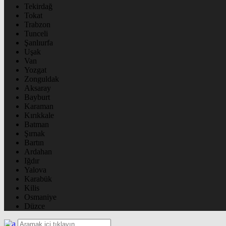
Tekirdağ
Tokat
Trabzon
Tunceli
Şanlıurfa
Uşak
Van
Yozgat
Zonguldak
Aksaray
Bayburt
Karaman
Kırıkkale
Batman
Şırnak
Bartın
Ardahan
Iğdır
Yalova
Karabük
Kilis
Osmaniye
Düzce