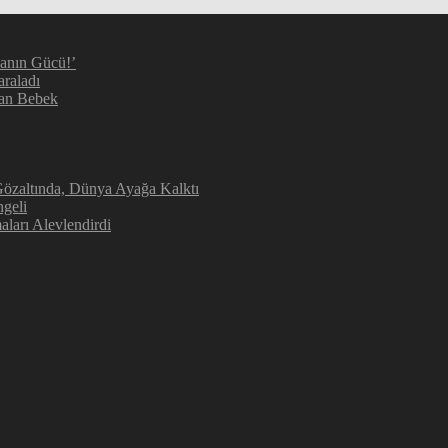
manın Gücü!’
araladı
kan Bebek
 Gözaltında, Dünya Ayağa Kalktı
geli
aları Alevlendirdi