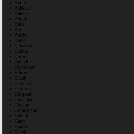
Aydın
Balıkesir
Bilecik
Bingöl
Bitlis
Bolu
Burdur
Bursa
Çanakkale
Çankırı
Çorum
Denizli
Diyarbakır
Edirne
Elazığ
Erzincan
Erzurum
Eskişehir
Gaziantep
Giresun
Gümüşhane
Hakkâri
Hatay
Isparta
Mersin