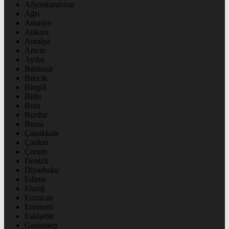
Afyonkarahisar
Ağrı
Amasya
Ankara
Antalya
Artvin
Aydın
Balıkesir
Bilecik
Bingöl
Bitlis
Bolu
Burdur
Bursa
Çanakkale
Çankırı
Çorum
Denizli
Diyarbakır
Edirne
Elazığ
Erzincan
Erzurum
Eskişehir
Gaziantep