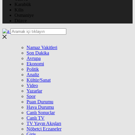
Karabük
Kilis
Osmaniye
Düzce
Namaz Vakitleri
Son Dakika
Avrupa
Ekonomi
Politik
Analiz
Kültür/Sanat
Video
Yazarlar
Spor
Puan Durumu
Hava Durumu
Canlı Sonuçlar
Canlı TV
TV Yayın Akışları
Nöbetçi Eczaneler
Giriş