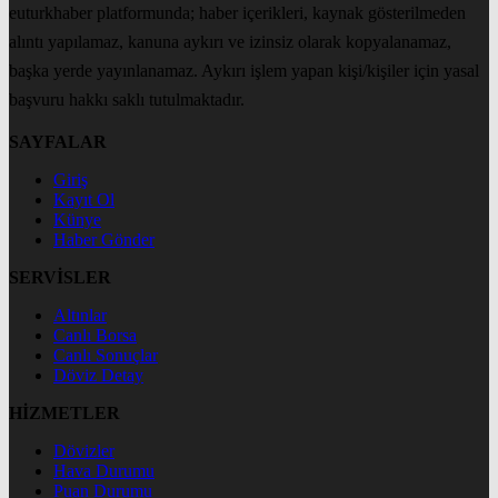
euturkhaber platformunda; haber içerikleri, kaynak gösterilmeden
alıntı yapılamaz, kanuna aykırı ve izinsiz olarak kopyalanamaz,
başka yerde yayınlanamaz. Aykırı işlem yapan kişi/kişiler için yasal
başvuru hakkı saklı tutulmaktadır.
SAYFALAR
Giriş
Kayıt Ol
Künye
Haber Gönder
SERVİSLER
Altınlar
Canlı Borsa
Canlı Sonuçlar
Döviz Detay
HİZMETLER
Dövizler
Hava Durumu
Puan Durumu