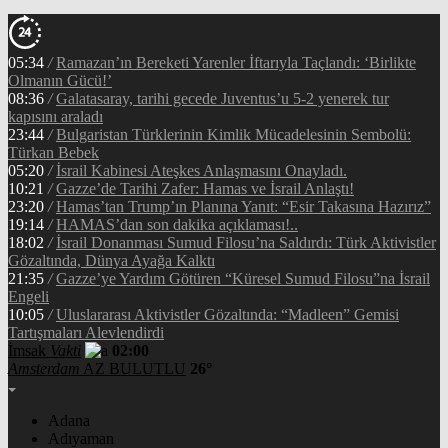
05:34
/
Ramazan’ın Bereketi Yarenler İftarıyla Taçlandı: ‘Birlikte
Olmanın Gücü!’
08:36
/
Galatasaray, tarihi gecede Juventus’u 5-2 yenerek tur
kapısını araladı
23:44
/
Bulgaristan Türklerinin Kimlik Mücadelesinin Sembolü:
Türkan Bebek
05:20
/
İsrail Kabinesi Ateşkes Anlaşmasını Onayladı.
10:21
/
Gazze’de Tarihi Zafer: Hamas ve İsrail Anlaştı!
23:20
/
Hamas’tan Trump’ın Planına Yanıt: “Esir Takasına Hazırız”
19:14
/
HAMAS’dan son dakika açıklaması!..
18:02
/
İsrail Donanması Sumud Filosu’na Saldırdı: Türk Aktivistler
Gözaltında, Dünya Ayağa Kalktı
21:35
/
Gazze’ye Yardım Götüren “Küresel Sumud Filosu”na İsrail
Engeli
10:05
/
Uluslararası Aktivistler Gözaltında: “Madleen” Gemisi
Tartışmaları Alevlendirdi
İmsak
Vakti
02:00
Amsterdam
AZ BULUTLU
26°
Adana
Adıyaman