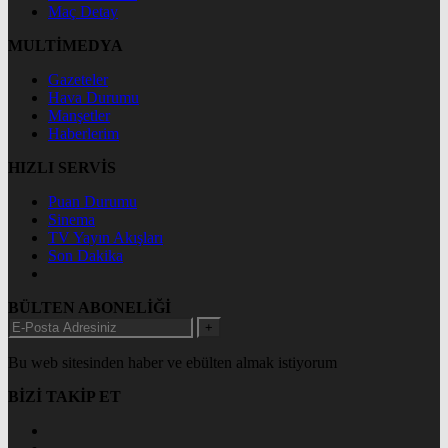
Maç Detay
MULTİMEDYA
Gazeteler
Hava Durumu
Manşetler
Haberlerim
HIZLI SERVİS
Puan Durumu
Sinema
TV Yayın Akışları
Son Dakika
BÜLTEN ABONELİĞİ
+
Bu web sitesinden haber ve ebülten almak istiyorum
BİZİ TAKİP ET