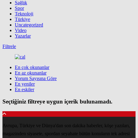
Sağlık
Spor
Teknoloji
Türkiye
Uncategorized
Video
Yazarlar
Filtrele
En çok okunanlar
En az okunanlar
Yorum Sayısına Göre
En yeniler
En eskiler
Seçtiğiniz filtreye uygun içerik bulunamadı.
Avrupa, Türkiye ve Dünya'dan son dakika haberler, köşe yazıları,
magazinden siyasete, spordan seyahate bütün konuların tek adresi