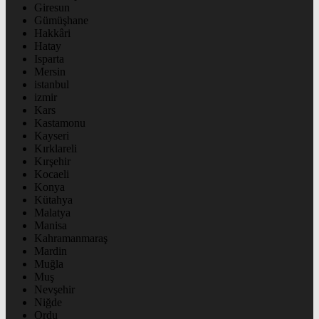
Giresun
Gümüşhane
Hakkâri
Hatay
Isparta
Mersin
istanbul
izmir
Kars
Kastamonu
Kayseri
Kırklareli
Kırşehir
Kocaeli
Konya
Kütahya
Malatya
Manisa
Kahramanmaraş
Mardin
Muğla
Muş
Nevşehir
Niğde
Ordu