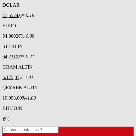
DOLAR
47,5574
$
% 0.18
EURO
54,8602
€
% 0.06
STERLİN
64,2310
£
% 0.41
GRAM ALTIN
6.175,37
%-1,31
ÇEYREK ALTIN
10.093,00
%-1,09
BİTCOİN
฿
%