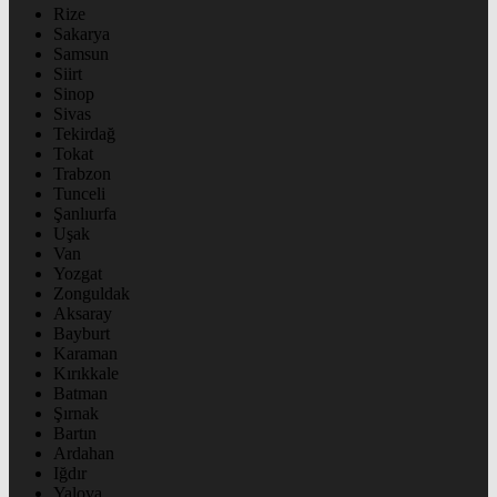
Rize
Sakarya
Samsun
Siirt
Sinop
Sivas
Tekirdağ
Tokat
Trabzon
Tunceli
Şanlıurfa
Uşak
Van
Yozgat
Zonguldak
Aksaray
Bayburt
Karaman
Kırıkkale
Batman
Şırnak
Bartın
Ardahan
Iğdır
Yalova