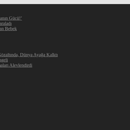
manın Gücü!’
araladı
kan Bebek
 Gözaltında, Dünya Ayağa Kalktı
geli
aları Alevlendirdi