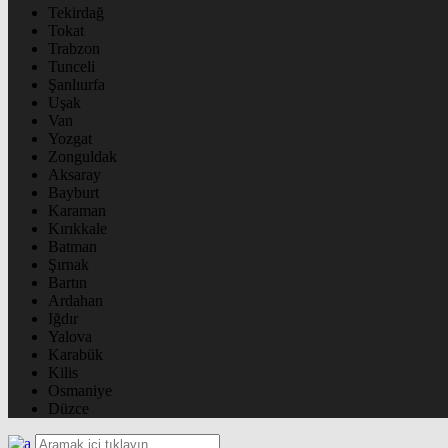
Tekirdağ
Tokat
Trabzon
Tunceli
Şanlıurfa
Uşak
Van
Yozgat
Zonguldak
Aksaray
Bayburt
Karaman
Kırıkkale
Batman
Şırnak
Bartın
Ardahan
Iğdır
Yalova
Karabük
Kilis
Osmaniye
Düzce