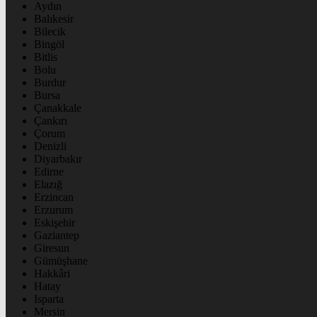
Aydın
Balıkesir
Bilecik
Bingöl
Bitlis
Bolu
Burdur
Bursa
Çanakkale
Çankırı
Çorum
Denizli
Diyarbakır
Edirne
Elazığ
Erzincan
Erzurum
Eskişehir
Gaziantep
Giresun
Gümüşhane
Hakkâri
Hatay
Isparta
Mersin