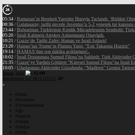
05:34
/
Ramazan’ın Bereketi Yarenler İftarıyla Taçlandı: ‘Birlikte Ol
08:36
/
Galatasaray, tarihi gecede Juventus’u 5-2 yenerek tur kapısını 
23:44
/
Bulgaristan Türklerinin Kimlik Mücadelesinin Sembolü: Tür
05:20
/
İsrail Kabinesi Ateşkes Anlaşmasını Onayladı.
10:21
/
Gazze’de Tarihi Zafer: Hamas ve İsrail Anlaştı!
23:20
/
Hamas’tan Trump’ın Planına Yanıt: “Esir Takasına Hazırız”
19:14
/
HAMAS’dan son dakika açıklaması!..
18:02
/
İsrail Donanması Sumud Filosu’na Saldırdı: Türk Aktivistler
21:35
/
Gazze’ye Yardım Götüren “Küresel Sumud Filosu”na İsrail En
10:05
/
Uluslararası Aktivistler Gözaltında: “Madleen” Gemisi Tartışm
İmsak
Vakti
02:00
Amsterdam
AZ BULUTLU
26°
Adana
Adıyaman
Afyonkarahisar
Ağrı
Amasya
Ankara
Antalya
Artvin