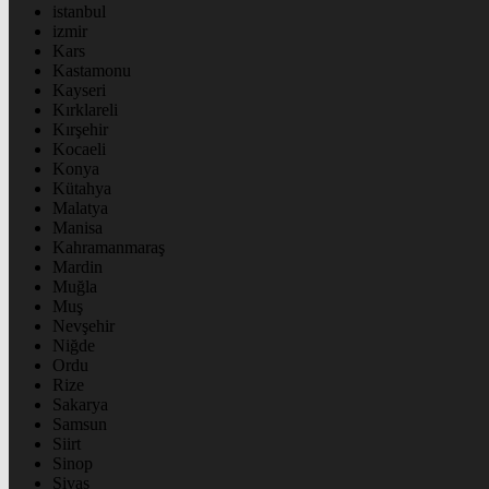
istanbul
izmir
Kars
Kastamonu
Kayseri
Kırklareli
Kırşehir
Kocaeli
Konya
Kütahya
Malatya
Manisa
Kahramanmaraş
Mardin
Muğla
Muş
Nevşehir
Niğde
Ordu
Rize
Sakarya
Samsun
Siirt
Sinop
Sivas