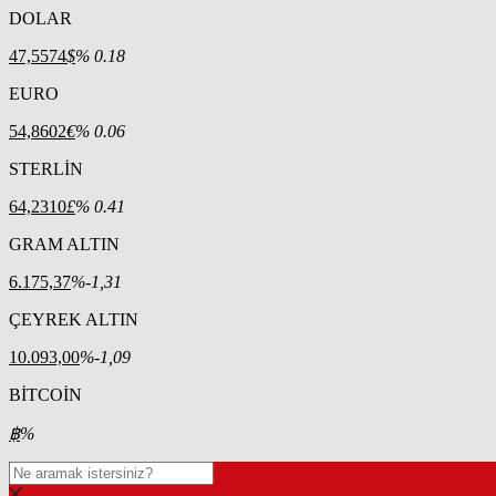
DOLAR
47,5574
$
% 0.18
EURO
54,8602
€
% 0.06
STERLİN
64,2310
£
% 0.41
GRAM ALTIN
6.175,37
%-1,31
ÇEYREK ALTIN
10.093,00
%-1,09
BİTCOİN
฿
%