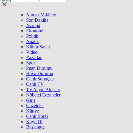
Namaz Vakitleri
Son Dakika
Avrupa
Ekonomi
Politik
Analiz
Kültür/Sanat
Video
Yazarlar
Spor
Puan Durumu
Hava Durumu
Canlı Sonuçlar
Canlı TV
TV Yayın Akışları
Nöbetçi Eczaneler
Giriş
Gazeteler
Künye
Canlı Borsa
Kayıt Ol
Başlangıç