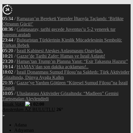
05:34
/
Ramazan’ın Bereketi Yarenler İftarıyla Taçlandı: ‘Birlikte
Olmanın Gücü!’
08:36
/
Galatasaray, tarihi gecede Juventus’u 5-2 yenerek tur
kapısını araladı
23:44
/
Bulgaristan Türklerinin Kimlik Mücadelesinin Sembolü:
Türkan Bebek
05:20
/
İsrail Kabinesi Ateşkes Anlaşmasını Onayladı.
10:21
/
Gazze’de Tarihi Zafer: Hamas ve İsrail Anlaştı!
23:20
/
Hamas’tan Trump’ın Planına Yanıt: “Esir Takasına Hazırız”
19:14
/
HAMAS’dan son dakika açıklaması!..
18:02
/
İsrail Donanması Sumud Filosu’na Saldırdı: Türk Aktivistler
Gözaltında, Dünya Ayağa Kalktı
21:35
/
Gazze’ye Yardım Götüren “Küresel Sumud Filosu”na İsrail
Engeli
10:05
/
Uluslararası Aktivistler Gözaltında: “Madleen” Gemisi
Tartışmaları Alevlendirdi
İmsak
Vakti
02:00
Amsterdam
AZ BULUTLU
26°
Adana
Adıyaman