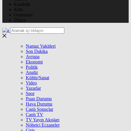
Karabük
Kilis
Osmaniye
Düzce
Namaz Vakitleri
Son Dakika
Avrupa
Ekonomi
Politik
Analiz
Kültür/Sanat
Video
Yazarlar
Spor
Puan Durumu
Hava Durumu
Canlı Sonuçlar
Canlı TV
TV Yayın Akışları
Nöbetçi Eczaneler
Giriş