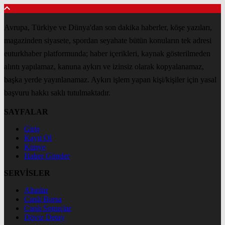
Avrupa, Türkiye ve Dünya'dan son dakika haberler, köşe yazıları,
magazinden siyasete, spordan seyahate bütün konuların tek adresi
euturkhaber platformunda; haber içerikleri, kaynak gösterilmeden
alıntı yapılamaz, kanuna aykırı ve izinsiz olarak kopyalanamaz,
başka yerde yayınlanamaz. Aykırı işlem yapan kişi/kişiler için yasal
başvuru hakkı saklı tutulmaktadır.
SAYFALAR
Giriş
Kayıt Ol
Künye
Haber Gönder
SERVİSLER
Altınlar
Canlı Borsa
Canlı Sonuçlar
Döviz Detay