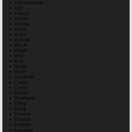
Afyonkarahisar
Ağrı
Amasya
Ankara
Antalya
Artvin
Aydın
Balıkesir
Bilecik
Bingöl
Bitlis
Bolu
Burdur
Bursa
Çanakkale
Çankırı
Çorum
Denizli
Diyarbakır
Edirne
Elazığ
Erzincan
Erzurum
Eskişehir
Gaziantep