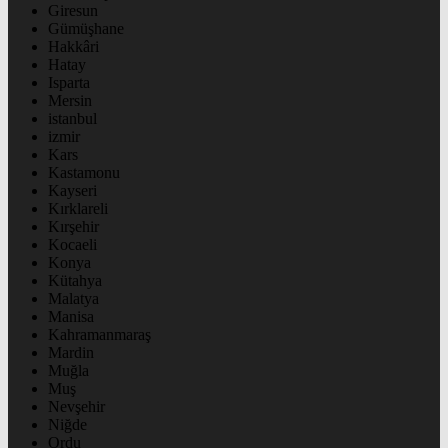
Giresun
Gümüşhane
Hakkâri
Hatay
Isparta
Mersin
istanbul
izmir
Kars
Kastamonu
Kayseri
Kırklareli
Kırşehir
Kocaeli
Konya
Kütahya
Malatya
Manisa
Kahramanmaraş
Mardin
Muğla
Muş
Nevşehir
Niğde
Ordu