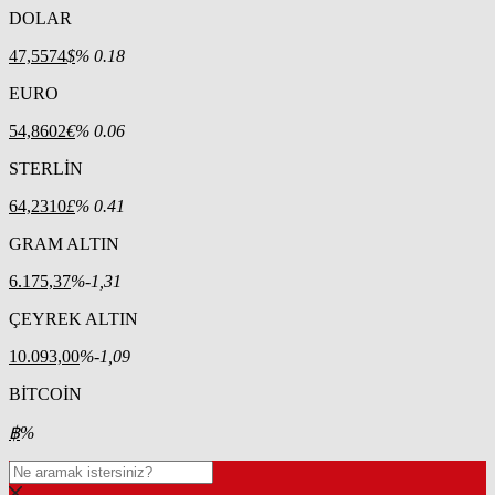
DOLAR
47,5574
$
% 0.18
EURO
54,8602
€
% 0.06
STERLİN
64,2310
£
% 0.41
GRAM ALTIN
6.175,37
%-1,31
ÇEYREK ALTIN
10.093,00
%-1,09
BİTCOİN
฿
%