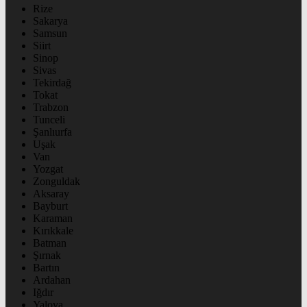
Rize
Sakarya
Samsun
Siirt
Sinop
Sivas
Tekirdağ
Tokat
Trabzon
Tunceli
Şanlıurfa
Uşak
Van
Yozgat
Zonguldak
Aksaray
Bayburt
Karaman
Kırıkkale
Batman
Şırnak
Bartın
Ardahan
Iğdır
Yalova