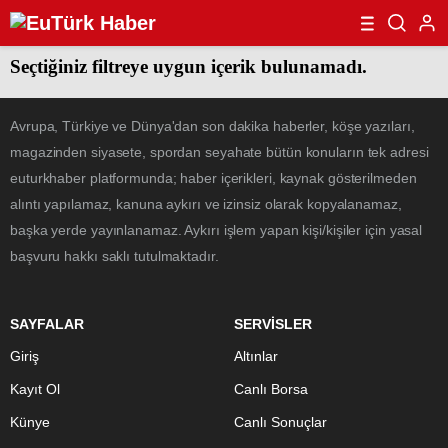
Seçtiğiniz filtreye uygun içerik bulunamadı.
Avrupa, Türkiye ve Dünya'dan son dakika haberler, köşe yazıları,
magazinden siyasete, spordan seyahate bütün konuların tek adresi
euturkhaber platformunda; haber içerikleri, kaynak gösterilmeden
alıntı yapılamaz, kanuna aykırı ve izinsiz olarak kopyalanamaz,
başka yerde yayınlanamaz. Aykırı işlem yapan kişi/kişiler için yasal
başvuru hakkı saklı tutulmaktadır.
SAYFALAR
SERVİSLER
Giriş
Altınlar
Kayıt Ol
Canlı Borsa
Künye
Canlı Sonuçlar