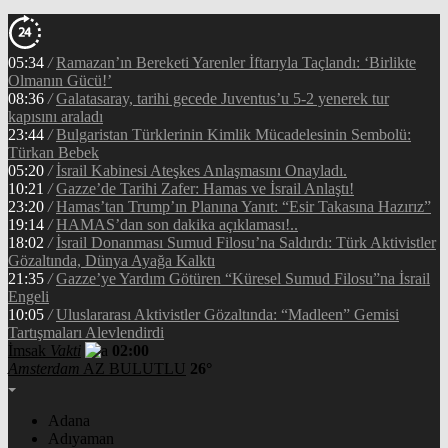
05:34
/
Ramazan’ın Bereketi Yarenler İftarıyla Taçlandı: ‘Birlikte
Olmanın Gücü!’
08:36
/
Galatasaray, tarihi gecede Juventus’u 5-2 yenerek tur
kapısını araladı
23:44
/
Bulgaristan Türklerinin Kimlik Mücadelesinin Sembolü:
Türkan Bebek
05:20
/
İsrail Kabinesi Ateşkes Anlaşmasını Onayladı.
10:21
/
Gazze’de Tarihi Zafer: Hamas ve İsrail Anlaştı!
23:20
/
Hamas’tan Trump’ın Planına Yanıt: “Esir Takasına Hazırız”
19:14
/
HAMAS’dan son dakika açıklaması!..
18:02
/
İsrail Donanması Sumud Filosu’na Saldırdı: Türk Aktivistler
Gözaltında, Dünya Ayağa Kalktı
21:35
/
Gazze’ye Yardım Götüren “Küresel Sumud Filosu”na İsrail
Engeli
10:05
/
Uluslararası Aktivistler Gözaltında: “Madleen” Gemisi
Tartışmaları Alevlendirdi
İmsak
Vakti
02:00
Amsterdam
AZ BULUTLU
26°
Adana
Adıyaman