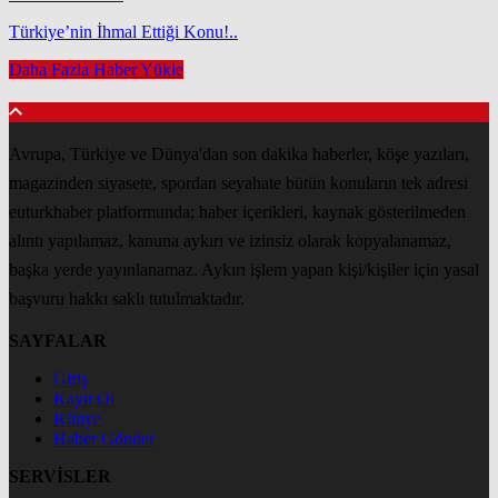
Türkiye’nin İhmal Ettiği Konu!..
Daha Fazla Haber Yükle
Avrupa, Türkiye ve Dünya'dan son dakika haberler, köşe yazıları,
magazinden siyasete, spordan seyahate bütün konuların tek adresi
euturkhaber platformunda; haber içerikleri, kaynak gösterilmeden
alıntı yapılamaz, kanuna aykırı ve izinsiz olarak kopyalanamaz,
başka yerde yayınlanamaz. Aykırı işlem yapan kişi/kişiler için yasal
başvuru hakkı saklı tutulmaktadır.
SAYFALAR
Giriş
Kayıt Ol
Künye
Haber Gönder
SERVİSLER