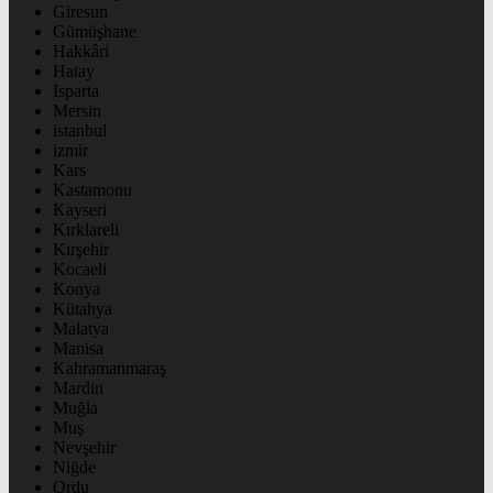
Giresun
Gümüşhane
Hakkâri
Hatay
Isparta
Mersin
istanbul
izmir
Kars
Kastamonu
Kayseri
Kırklareli
Kırşehir
Kocaeli
Konya
Kütahya
Malatya
Manisa
Kahramanmaraş
Mardin
Muğla
Muş
Nevşehir
Niğde
Ordu