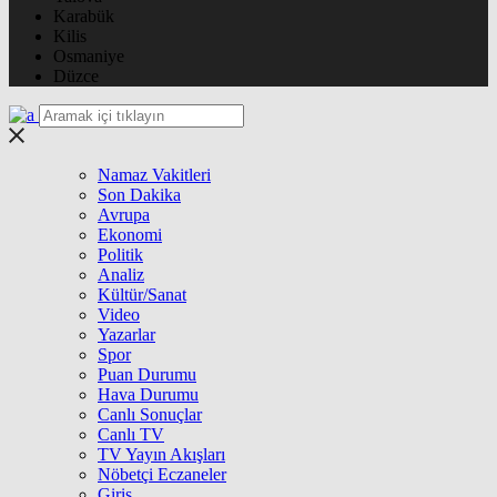
Karabük
Kilis
Osmaniye
Düzce
Namaz Vakitleri
Son Dakika
Avrupa
Ekonomi
Politik
Analiz
Kültür/Sanat
Video
Yazarlar
Spor
Puan Durumu
Hava Durumu
Canlı Sonuçlar
Canlı TV
TV Yayın Akışları
Nöbetçi Eczaneler
Giriş