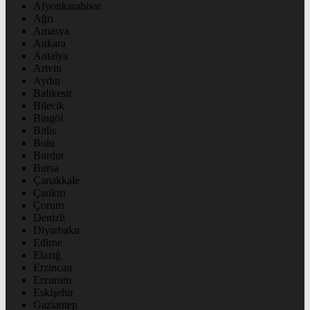
Afyonkarahisar
Ağrı
Amasya
Ankara
Antalya
Artvin
Aydın
Balıkesir
Bilecik
Bingöl
Bitlis
Bolu
Burdur
Bursa
Çanakkale
Çankırı
Çorum
Denizli
Diyarbakır
Edirne
Elazığ
Erzincan
Erzurum
Eskişehir
Gaziantep