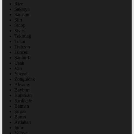
Rize
Sakarya
Samsun
Siirt
Sinop
Sivas
Tekirdağ
Tokat
Trabzon
Tunceli
Şanlıurfa
Uşak
Van
Yozgat
Zonguldak
Aksaray
Bayburt
Karaman
Kırıkkale
Batman
Şırnak
Bartın
Ardahan
Iğdır
Yalova