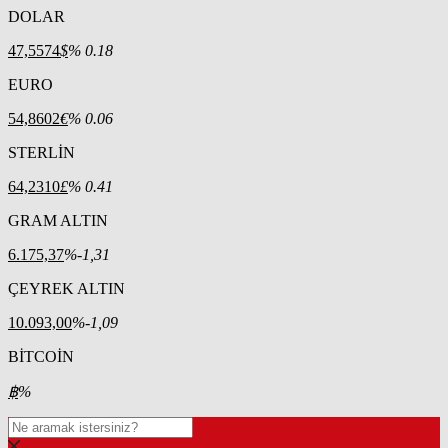
DOLAR
47,5574
$
% 0.18
EURO
54,8602
€
% 0.06
STERLİN
64,2310
£
% 0.41
GRAM ALTIN
6.175,37
%-1,31
ÇEYREK ALTIN
10.093,00
%-1,09
BİTCOİN
฿
%