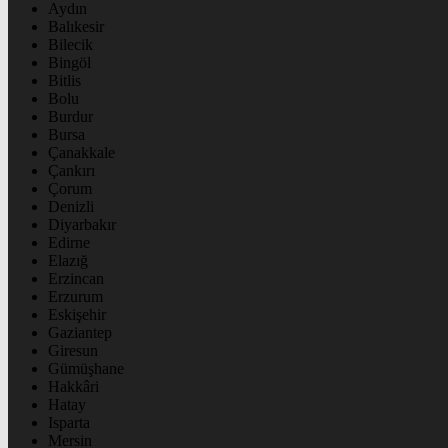
Aydın
Balıkesir
Bilecik
Bingöl
Bitlis
Bolu
Burdur
Bursa
Çanakkale
Çankırı
Çorum
Denizli
Diyarbakır
Edirne
Elazığ
Erzincan
Erzurum
Eskişehir
Gaziantep
Giresun
Gümüşhane
Hakkâri
Hatay
Isparta
Mersin