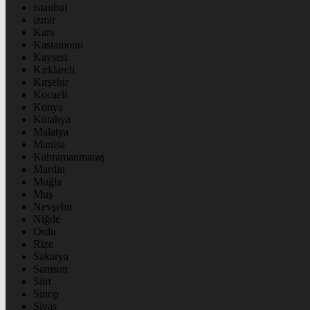
istanbul
izmir
Kars
Kastamonu
Kayseri
Kırklareli
Kırşehir
Kocaeli
Konya
Kütahya
Malatya
Manisa
Kahramanmaraş
Mardin
Muğla
Muş
Nevşehir
Niğde
Ordu
Rize
Sakarya
Samsun
Siirt
Sinop
Sivas