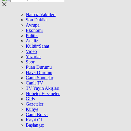
Namaz Vakitleri
Son Dakika
Avrupa
Ekonomi
Politik
Analiz
Kültür/Sanat
Video
Yazarlar
Spor
Puan Durumu
Hava Durumu
Canlı Sonuçlar
Canlı TV
TV Yayın Akışları
Nöbetçi Eczaneler
Giriş
Gazeteler
Künye
Canlı Borsa
Kayıt Ol
Başlangıç