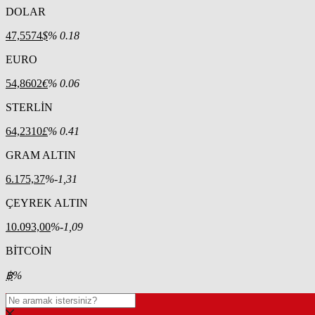
DOLAR
47,5574
$
% 0.18
EURO
54,8602
€
% 0.06
STERLİN
64,2310
£
% 0.41
GRAM ALTIN
6.175,37
%-1,31
ÇEYREK ALTIN
10.093,00
%-1,09
BİTCOİN
฿
%