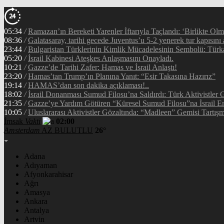
05:34
/
Ramazan’ın Bereketi Yarenler İftarıyla Taçlandı: ‘Birlikte Ol
08:36
/
Galatasaray, tarihi gecede Juventus’u 5-2 yenerek tur kapısını 
23:44
/
Bulgaristan Türklerinin Kimlik Mücadelesinin Sembolü: Tür
05:20
/
İsrail Kabinesi Ateşkes Anlaşmasını Onayladı.
10:21
/
Gazze’de Tarihi Zafer: Hamas ve İsrail Anlaştı!
23:20
/
Hamas’tan Trump’ın Planına Yanıt: “Esir Takasına Hazırız”
19:14
/
HAMAS’dan son dakika açıklaması!..
18:02
/
İsrail Donanması Sumud Filosu’na Saldırdı: Türk Aktivistler
21:35
/
Gazze’ye Yardım Götüren “Küresel Sumud Filosu”na İsrail En
10:05
/
Uluslararası Aktivistler Gözaltında: “Madleen” Gemisi Tartışm
İmsak
Vakti
02:00
Amsterdam
AZ BULUTLU
26°
Adana
Adıyaman
Afyonkarahisar
Ağrı
Amasya
Ankara
Antalya
Artvin