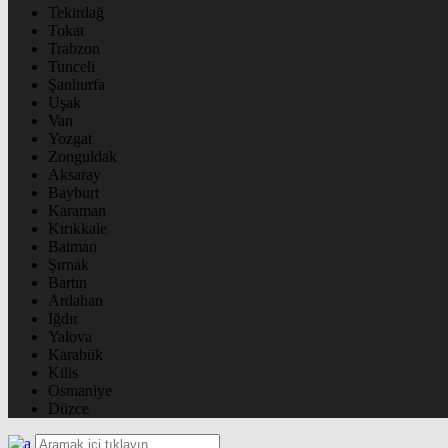
Tekirdağ
Tokat
Trabzon
Tunceli
Şanlıurfa
Uşak
Van
Yozgat
Zonguldak
Aksaray
Bayburt
Karaman
Kırıkkale
Batman
Şırnak
Bartın
Ardahan
Iğdır
Yalova
Karabük
Kilis
Osmaniye
Düzce