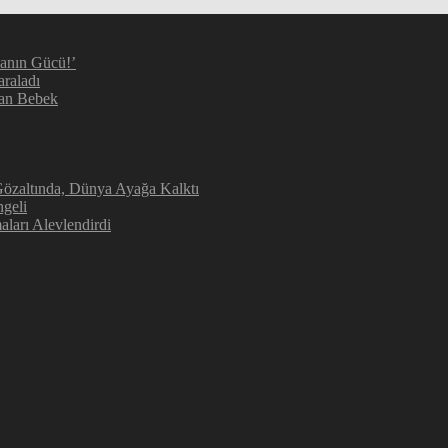
manın Gücü!’
araladı
kan Bebek
 Gözaltında, Dünya Ayağa Kalktı
geli
aları Alevlendirdi