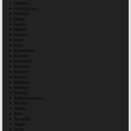
Giresun
Gümüşhane
Hakkâri
Hatay
Isparta
Mersin
istanbul
izmir
Kars
Kastamonu
Kayseri
Kırklareli
Kırşehir
Kocaeli
Konya
Kütahya
Malatya
Manisa
Kahramanmaraş
Mardin
Muğla
Muş
Nevşehir
Niğde
Ordu