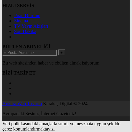
HIZLI SERVİS
Puan Durumu
Sinema
TV Yayın Akışları
Son Dakika
BÜLTEN ABONELİĞİ
+
Bu web sitesinden haber ve ebülten almak istiyorum
BİZİ TAKİP ET
Ankara Web Tasarım
Karakaş Digital © 2024
Avrupadaki Sesiniz, İnternet Gazeteniz!
Veri politikasındaki amaçlarla sınırlı ve mevzuata uygun şekilde
çerez konumlandırmaktayız.