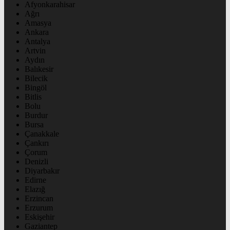
Afyonkarahisar
Ağrı
Amasya
Ankara
Antalya
Artvin
Aydın
Balıkesir
Bilecik
Bingöl
Bitlis
Bolu
Burdur
Bursa
Çanakkale
Çankırı
Çorum
Denizli
Diyarbakır
Edirne
Elazığ
Erzincan
Erzurum
Eskişehir
Gaziantep