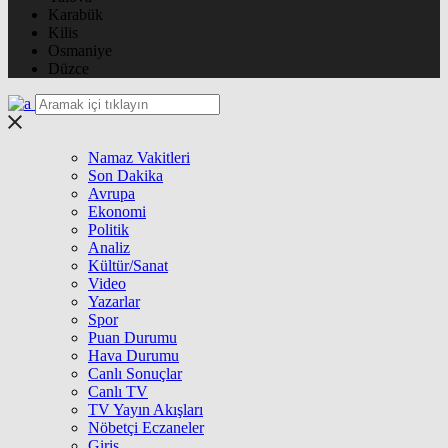
Karabük
Kilis
Osmaniye
Düzce
Namaz Vakitleri
Son Dakika
Avrupa
Ekonomi
Politik
Analiz
Kültür/Sanat
Video
Yazarlar
Spor
Puan Durumu
Hava Durumu
Canlı Sonuçlar
Canlı TV
TV Yayın Akışları
Nöbetçi Eczaneler
Giriş