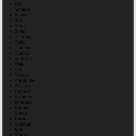
Rize
Sakarya
Samsun
Siirt
Sinop
Sivas
Tekirdağ
Tokat
Trabzon
Tunceli
Şanlıurfa
Uşak
Van
Yozgat
Zonguldak
Aksaray
Bayburt
Karaman
Kırıkkale
Batman
Şırnak
Bartın
Ardahan
Iğdır
Yalova