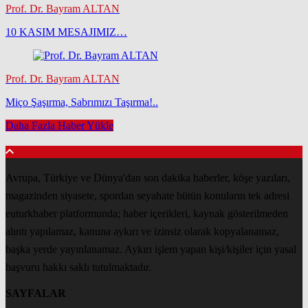
Prof. Dr. Bayram ALTAN
10 KASIM MESAJIMIZ…
Prof. Dr. Bayram ALTAN
Miço Şaşırma, Sabrımızı Taşırma!..
Daha Fazla Haber Yükle
Avrupa, Türkiye ve Dünya'dan son dakika haberler, köşe yazıları,
magazinden siyasete, spordan seyahate bütün konuların tek adresi
euturkhaber platformunda; haber içerikleri, kaynak gösterilmeden
alıntı yapılamaz, kanuna aykırı ve izinsiz olarak kopyalanamaz,
başka yerde yayınlanamaz. Aykırı işlem yapan kişi/kişiler için yasal
başvuru hakkı saklı tutulmaktadır.
SAYFALAR