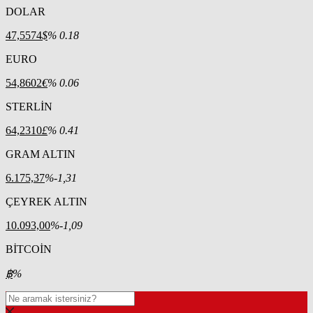
DOLAR
47,5574
$
% 0.18
EURO
54,8602
€
% 0.06
STERLİN
64,2310
£
% 0.41
GRAM ALTIN
6.175,37
%-1,31
ÇEYREK ALTIN
10.093,00
%-1,09
BİTCOİN
฿
%