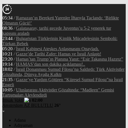
05:34
/
Ramazan’ın Bereketi Yarenler İftarıyla Taçlandı: ‘Birlikte
Olmanın Gücü!’
08:36
/
Galatasaray, tarihi gecede Juventus’u 5-2 yenerek tur
kapısını araladı
23:44
/
Bulgaristan Türklerinin Kimlik Mücadelesinin Sembolü:
Türkan Bebek
05:20
/
İsrail Kabinesi Ateşkes Anlaşmasını Onayladı.
10:21
/
Gazze’de Tarihi Zafer: Hamas ve İsrail Anlaştı!
23:20
/
Hamas’tan Trump’ın Planına Yanıt: “Esir Takasına Hazırız”
19:14
/
HAMAS’dan son dakika açıklaması!..
18:02
/
İsrail Donanması Sumud Filosu’na Saldırdı: Türk Aktivistler
Gözaltında, Dünya Ayağa Kalktı
21:35
/
Gazze’ye Yardım Götüren “Küresel Sumud Filosu”na İsrail
Engeli
10:05
/
Uluslararası Aktivistler Gözaltında: “Madleen” Gemisi
Tartışmaları Alevlendirdi
İmsak
Vakti
02:00
Amsterdam
AZ BULUTLU
26°
Adana
Adıyaman