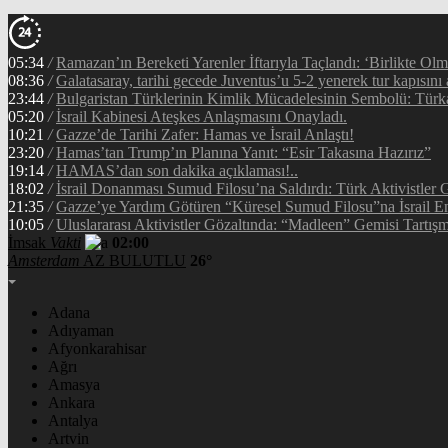
05:34
/
Ramazan’ın Bereketi Yarenler İftarıyla Taçlandı: ‘Birlikte Ol
08:36
/
Galatasaray, tarihi gecede Juventus’u 5-2 yenerek tur kapısını 
23:44
/
Bulgaristan Türklerinin Kimlik Mücadelesinin Sembolü: Tür
05:20
/
İsrail Kabinesi Ateşkes Anlaşmasını Onayladı.
10:21
/
Gazze’de Tarihi Zafer: Hamas ve İsrail Anlaştı!
23:20
/
Hamas’tan Trump’ın Planına Yanıt: “Esir Takasına Hazırız”
19:14
/
HAMAS’dan son dakika açıklaması!..
18:02
/
İsrail Donanması Sumud Filosu’na Saldırdı: Türk Aktivistler
21:35
/
Gazze’ye Yardım Götüren “Küresel Sumud Filosu”na İsrail En
10:05
/
Uluslararası Aktivistler Gözaltında: “Madleen” Gemisi Tartışm
İmsak
Vakti
02:00
Amsterdam
AZ BULUTLU
26°
Adana
Adıyaman
Afyonkarahisar
Ağrı
Amasya
Ankara
Antalya
Artvin