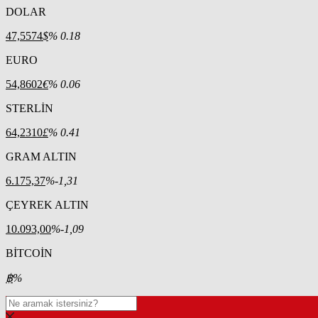
DOLAR
47,5574
$
% 0.18
EURO
54,8602
€
% 0.06
STERLİN
64,2310
£
% 0.41
GRAM ALTIN
6.175,37
%-1,31
ÇEYREK ALTIN
10.093,00
%-1,09
BİTCOİN
฿
%