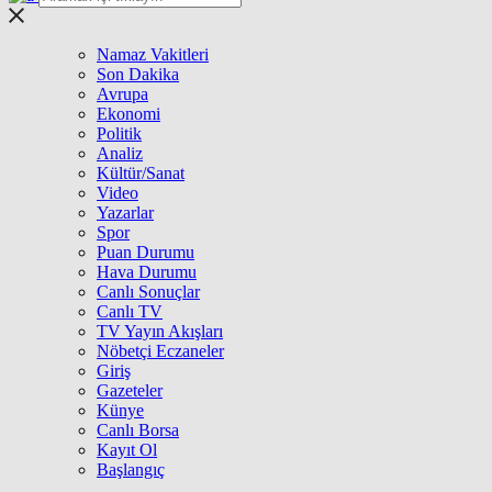
Namaz Vakitleri
Son Dakika
Avrupa
Ekonomi
Politik
Analiz
Kültür/Sanat
Video
Yazarlar
Spor
Puan Durumu
Hava Durumu
Canlı Sonuçlar
Canlı TV
TV Yayın Akışları
Nöbetçi Eczaneler
Giriş
Gazeteler
Künye
Canlı Borsa
Kayıt Ol
Başlangıç