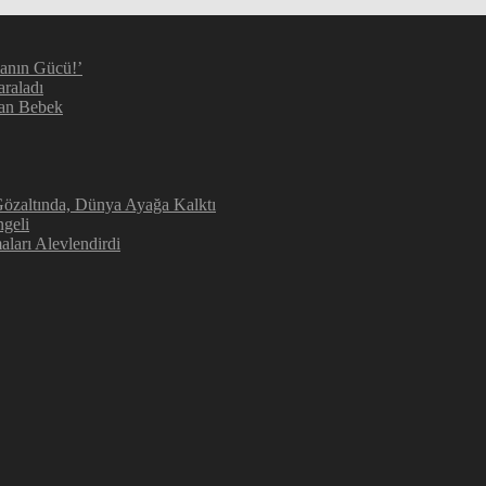
manın Gücü!’
araladı
kan Bebek
 Gözaltında, Dünya Ayağa Kalktı
geli
aları Alevlendirdi