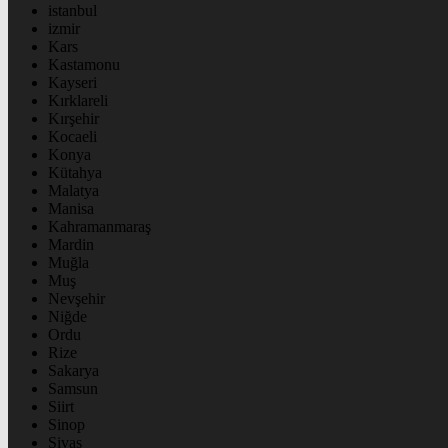
istanbul
izmir
Kars
Kastamonu
Kayseri
Kırklareli
Kırşehir
Kocaeli
Konya
Kütahya
Malatya
Manisa
Kahramanmaraş
Mardin
Muğla
Muş
Nevşehir
Niğde
Ordu
Rize
Sakarya
Samsun
Siirt
Sinop
Sivas