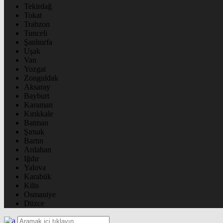
Tekirdağ
Tokat
Trabzon
Tunceli
Şanlıurfa
Uşak
Van
Yozgat
Zonguldak
Aksaray
Bayburt
Karaman
Kırıkkale
Batman
Şırnak
Bartın
Ardahan
Iğdır
Yalova
Karabük
Kilis
Osmaniye
Düzce