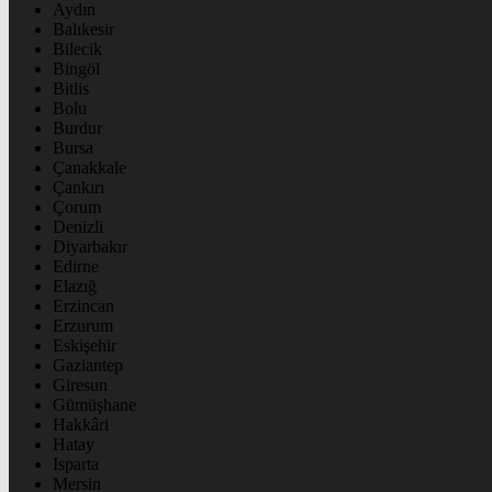
Aydın
Balıkesir
Bilecik
Bingöl
Bitlis
Bolu
Burdur
Bursa
Çanakkale
Çankırı
Çorum
Denizli
Diyarbakır
Edirne
Elazığ
Erzincan
Erzurum
Eskişehir
Gaziantep
Giresun
Gümüşhane
Hakkâri
Hatay
Isparta
Mersin