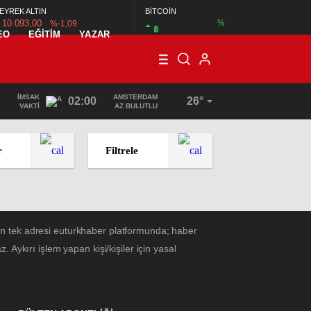
EYREK ALTIN
BİTCOİN
10.093,00
%
%-1,09
฿
EO
EĞİTİM
YAZAR
İMSAK
AMSTERDAM
02:00
26°
VAKTI
AZ BULUTLU
r
Filtrele
ın tek adresi euturkhaber platformunda; haber
Aykırı işlem yapan kişi/kişiler için yasal