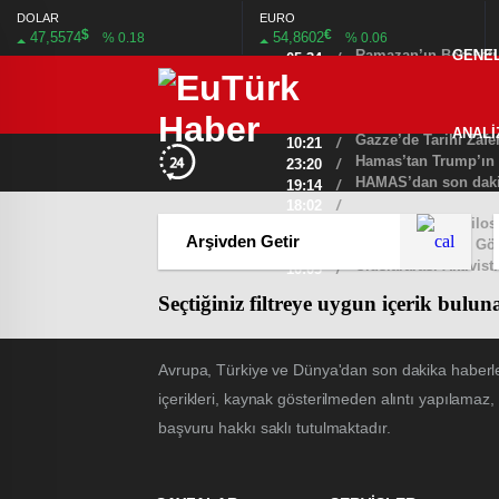
DOLAR
EURO
$
€
47,5574
54,8602
% 0.18
% 0.06
Ramazan’ın Bereketi Y
GENE
05:34
/
Galatasaray, tarihi g
08:36
/
Bulgaristan Türkler
23:44
/
İsrail Kabinesi Ateş
05:20
/
ANALİ
Gazze’de Tarihi Zafer
10:21
/
Hamas’tan Trump’ın P
23:20
/
HAMAS’dan son dakik
19:14
/
18:02
/
Gazze’ye Yardım Göt
21:35
/
Uluslararası Aktivis
10:05
/
Seçtiğiniz filtreye uygun içerik bulu
Avrupa, Türkiye ve Dünya'dan son dakika haberle
içerikleri, kaynak gösterilmeden alıntı yapılamaz,
başvuru hakkı saklı tutulmaktadır.