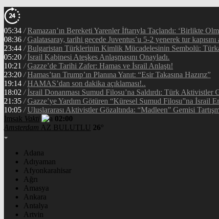
05:34
/
Ramazan’ın Bereketi Yarenler İftarıyla Taçlandı: ‘Birlikte Ol
08:36
/
Galatasaray, tarihi gecede Juventus’u 5-2 yenerek tur kapısını 
23:44
/
Bulgaristan Türklerinin Kimlik Mücadelesinin Sembolü: Tür
05:20
/
İsrail Kabinesi Ateşkes Anlaşmasını Onayladı.
10:21
/
Gazze’de Tarihi Zafer: Hamas ve İsrail Anlaştı!
23:20
/
Hamas’tan Trump’ın Planına Yanıt: “Esir Takasına Hazırız”
19:14
/
HAMAS’dan son dakika açıklaması!..
18:02
/
İsrail Donanması Sumud Filosu’na Saldırdı: Türk Aktivistler
21:35
/
Gazze’ye Yardım Götüren “Küresel Sumud Filosu”na İsrail En
10:05
/
Uluslararası Aktivistler Gözaltında: “Madleen” Gemisi Tartışm
İmsak
Vakti
02:00
Amsterdam
AZ BULUTLU
26°
Adana
Adıyaman
Afyonkarahisar
Ağrı
Amasya
Ankara
Antalya
Artvin