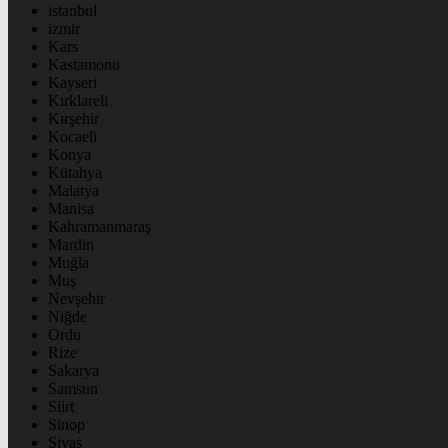
istanbul
izmir
Kars
Kastamonu
Kayseri
Kırklareli
Kırşehir
Kocaeli
Konya
Kütahya
Malatya
Manisa
Kahramanmaraş
Mardin
Muğla
Muş
Nevşehir
Niğde
Ordu
Rize
Sakarya
Samsun
Siirt
Sinop
Sivas