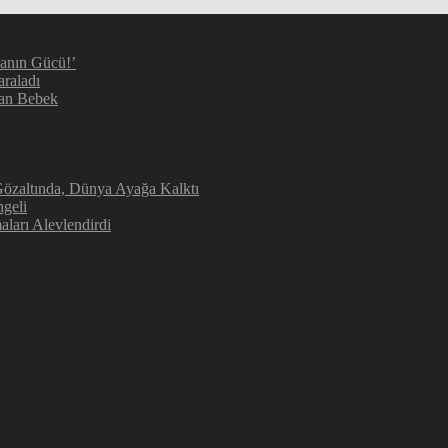
manın Gücü!’
araladı
kan Bebek
 Gözaltında, Dünya Ayağa Kalktı
geli
aları Alevlendirdi