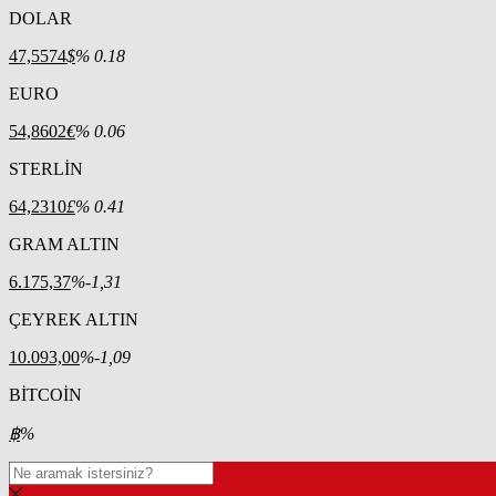
DOLAR
47,5574
$
% 0.18
EURO
54,8602
€
% 0.06
STERLİN
64,2310
£
% 0.41
GRAM ALTIN
6.175,37
%-1,31
ÇEYREK ALTIN
10.093,00
%-1,09
BİTCOİN
฿
%