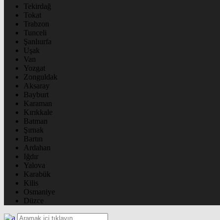
Tekirdağ
Tokat
Trabzon
Tunceli
Şanlıurfa
Uşak
Van
Yozgat
Zonguldak
Aksaray
Bayburt
Karaman
Kırıkkale
Batman
Şırnak
Bartın
Ardahan
Iğdır
Yalova
Karabük
Kilis
Osmaniye
Düzce