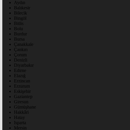
Aydın
Balıkesir
Bilecik
Bingöl
Bitlis
Bolu
Burdur
Bursa
Çanakkale
Çankırı
Çorum
Denizli
Diyarbakır
Edirne
Elazığ
Erzincan
Erzurum
Eskişehir
Gaziantep
Giresun
Gümüşhane
Hakkâri
Hatay
Isparta
Mersin