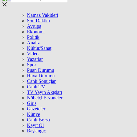
Namaz Vakitleri
Son Dakika
Avrupa
Ekonomi
Politik
Analiz
Kültür/Sanat
Video
Yazarlar
Spor
Puan Durumu
Hava Durumu
Canlı Sonuçlar
Canlı TV
TV Yayın Akışları
Nöbetçi Eczaneler
Giriş
Gazeteler
Künye
Canlı Borsa
Kayıt Ol
Başlangıç