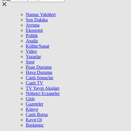
Namaz Vakitleri
Son Dakika
Avrupa
Ekonomi
Politik
Analiz
Kültür/Sanat
Video
Yazarlar
Spor
Puan Durumu
Hava Durumu
Canlı Sonuçlar
Canlı TV
TV Yayın Akışları
Nöbetçi Eczaneler
Giriş
Gazeteler
Künye
Canlı Borsa
Kayıt Ol
Başlangıç