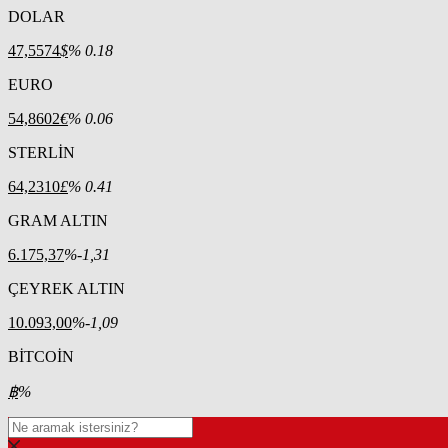
DOLAR
47,5574
$
% 0.18
EURO
54,8602
€
% 0.06
STERLİN
64,2310
£
% 0.41
GRAM ALTIN
6.175,37
%-1,31
ÇEYREK ALTIN
10.093,00
%-1,09
BİTCOİN
฿
%