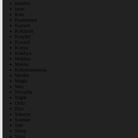
istanbul
izmir
Kars
Kastamonu
Kayseri
Kırklareli
Kırşehir
Kocaeli
Konya
Kütahya
Malatya
Manisa
Kahramanmaraş
Mardin
Muğla
Muş
Nevşehir
Niğde
Ordu
Rize
Sakarya
Samsun
Siirt
Sinop
Sivas