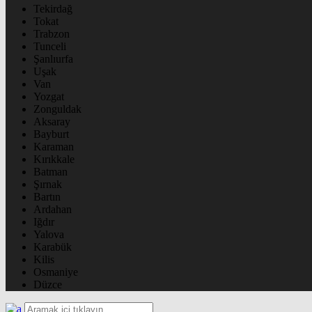
Tekirdağ
Tokat
Trabzon
Tunceli
Şanlıurfa
Uşak
Van
Yozgat
Zonguldak
Aksaray
Bayburt
Karaman
Kırıkkale
Batman
Şırnak
Bartın
Ardahan
Iğdır
Yalova
Karabük
Kilis
Osmaniye
Düzce