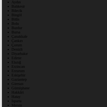
Aydın
Balıkesir
Bilecik
Bingöl
Bitlis
Bolu
Burdur
Bursa
Çanakkale
Çankırı
Çorum
Denizli
Diyarbakır
Edirne
Elazığ
Erzincan
Erzurum
Eskişehir
Gaziantep
Giresun
Gümüşhane
Hakkâri
Hatay
Isparta
Mersin