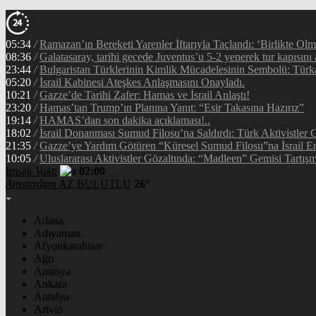
05:34
/
Ramazan’ın Bereketi Yarenler İftarıyla Taçlandı: ‘Birlikte Ol
08:36
/
Galatasaray, tarihi gecede Juventus’u 5-2 yenerek tur kapısını 
23:44
/
Bulgaristan Türklerinin Kimlik Mücadelesinin Sembolü: Tür
05:20
/
İsrail Kabinesi Ateşkes Anlaşmasını Onayladı.
10:21
/
Gazze’de Tarihi Zafer: Hamas ve İsrail Anlaştı!
23:20
/
Hamas’tan Trump’ın Planına Yanıt: “Esir Takasına Hazırız”
19:14
/
HAMAS’dan son dakika açıklaması!..
18:02
/
İsrail Donanması Sumud Filosu’na Saldırdı: Türk Aktivistler
21:35
/
Gazze’ye Yardım Götüren “Küresel Sumud Filosu”na İsrail En
10:05
/
Uluslararası Aktivistler Gözaltında: “Madleen” Gemisi Tartışm
İmsak
Vakti
02:00
Amsterdam
AZ BULUTLU
26°
Adana
Adıyaman
Afyonkarahisar
Ağrı
Amasya
Ankara
Antalya
Artvin