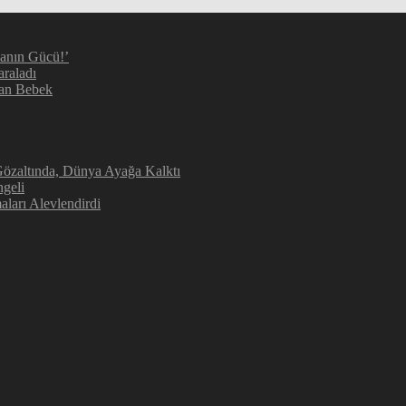
manın Gücü!’
araladı
kan Bebek
 Gözaltında, Dünya Ayağa Kalktı
geli
aları Alevlendirdi