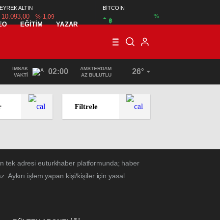
EYREK ALTIN
BİTCOİN
10.093,00
%
%-1,09
฿
EO
EĞİTİM
YAZAR
İMSAK
AMSTERDAM
02:00
26°
VAKTI
AZ BULUTLU
r
Filtrele
ın tek adresi euturkhaber platformunda; haber
Aykırı işlem yapan kişi/kişiler için yasal