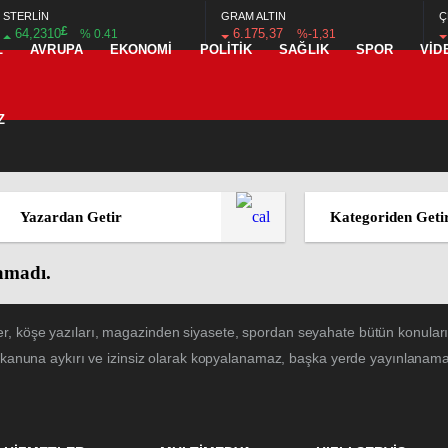
STERLİN
GRAM ALTIN
Ç
£
64,2310
6.175,37
% 0.41
%-1,31
L
AVRUPA
EKONOMİ
POLİTİK
SAĞLIK
SPOR
VİD
Z
Yazardan Getir
Kategoriden Geti
namadı.
r, köşe yazıları, magazinden siyasete, spordan seyahate bütün konular
 kanuna aykırı ve izinsiz olarak kopyalanamaz, başka yerde yayınlanamaz. 