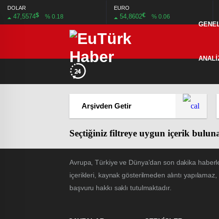
DOLAR
EURO
$
€
47,5574
54,8602
% 0.18
% 0.06
GENE
ANALİ
Seçtiğiniz filtreye uygun içerik bulu
Avrupa, Türkiye ve Dünya'dan son dakika haberle
içerikleri, kaynak gösterilmeden alıntı yapılamaz,
başvuru hakkı saklı tutulmaktadır.