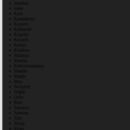
istanbul
izmir
Kars
Kastamonu
Kayseri
Kırklareli
Kırşehir
Kocaeli
Konya
Kütahya
Malatya
Manisa
Kahramanmaraş
Mardin
Muğla
Muş
Nevşehir
Niğde
Ordu
Rize
Sakarya
Samsun
Siirt
Sinop
Sivas