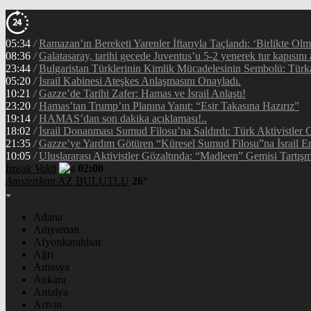
05:34
/
Ramazan’ın Bereketi Yarenler İftarıyla Taçlandı: ‘Birlikte Ol
08:36
/
Galatasaray, tarihi gecede Juventus’u 5-2 yenerek tur kapısını 
23:44
/
Bulgaristan Türklerinin Kimlik Mücadelesinin Sembolü: Tür
05:20
/
İsrail Kabinesi Ateşkes Anlaşmasını Onayladı.
10:21
/
Gazze’de Tarihi Zafer: Hamas ve İsrail Anlaştı!
23:20
/
Hamas’tan Trump’ın Planına Yanıt: “Esir Takasına Hazırız”
19:14
/
HAMAS’dan son dakika açıklaması!..
18:02
/
İsrail Donanması Sumud Filosu’na Saldırdı: Türk Aktivistler
21:35
/
Gazze’ye Yardım Götüren “Küresel Sumud Filosu”na İsrail En
10:05
/
Uluslararası Aktivistler Gözaltında: “Madleen” Gemisi Tartışm
İmsak
Vakti
02:00
Amsterdam
AZ BULUTLU
26°
Adana
Adıyaman
Afyonkarahisar
Ağrı
Amasya
Ankara
Antalya
Artvin