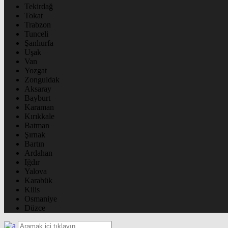
Tekirdağ
Tokat
Trabzon
Tunceli
Şanlıurfa
Uşak
Van
Yozgat
Zonguldak
Aksaray
Bayburt
Karaman
Kırıkkale
Batman
Şırnak
Bartın
Ardahan
Iğdır
Yalova
Karabük
Kilis
Osmaniye
Düzce