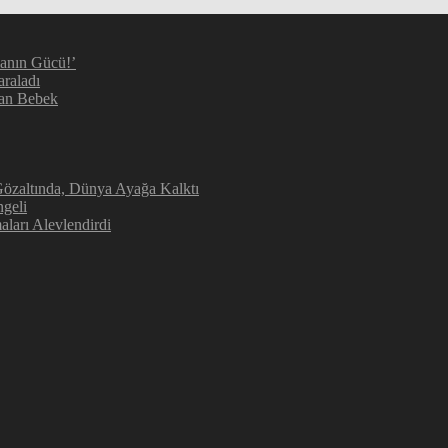
manın Gücü!’
araladı
kan Bebek
 Gözaltında, Dünya Ayağa Kalktı
geli
aları Alevlendirdi