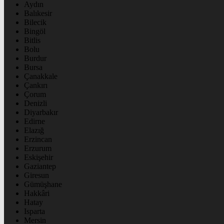
Aydın
Balıkesir
Bilecik
Bingöl
Bitlis
Bolu
Burdur
Bursa
Çanakkale
Çankırı
Çorum
Denizli
Diyarbakır
Edirne
Elazığ
Erzincan
Erzurum
Eskişehir
Gaziantep
Giresun
Gümüşhane
Hakkâri
Hatay
Isparta
Mersin