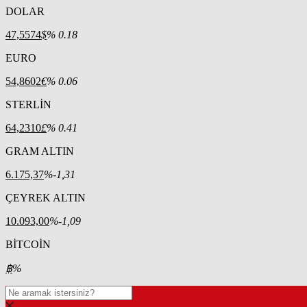
DOLAR
47,5574
$
% 0.18
EURO
54,8602
€
% 0.06
STERLİN
64,2310
£
% 0.41
GRAM ALTIN
6.175,37
%-1,31
ÇEYREK ALTIN
10.093,00
%-1,09
BİTCOİN
฿
%