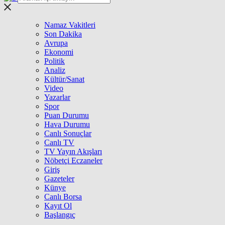
Namaz Vakitleri
Son Dakika
Avrupa
Ekonomi
Politik
Analiz
Kültür/Sanat
Video
Yazarlar
Spor
Puan Durumu
Hava Durumu
Canlı Sonuçlar
Canlı TV
TV Yayın Akışları
Nöbetçi Eczaneler
Giriş
Gazeteler
Künye
Canlı Borsa
Kayıt Ol
Başlangıç