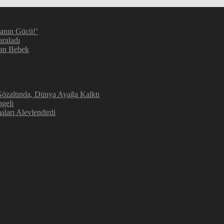
manın Gücü!’
araladı
kan Bebek
 Gözaltında, Dünya Ayağa Kalktı
geli
aları Alevlendirdi