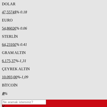
DOLAR
47,5574
$
% 0.18
EURO
54,8602
€
% 0.06
STERLİN
64,2310
£
% 0.41
GRAM ALTIN
6.175,37
%-1,31
ÇEYREK ALTIN
10.093,00
%-1,09
BİTCOİN
฿
%