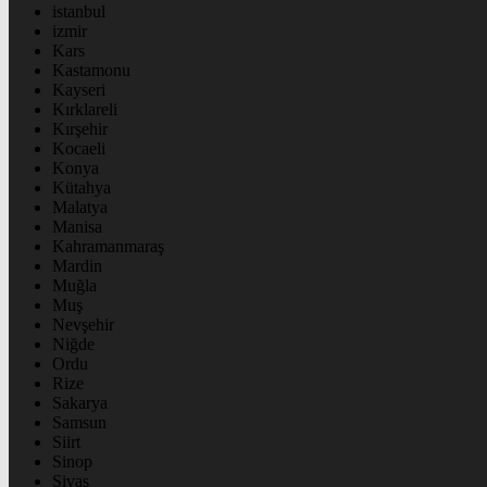
istanbul
izmir
Kars
Kastamonu
Kayseri
Kırklareli
Kırşehir
Kocaeli
Konya
Kütahya
Malatya
Manisa
Kahramanmaraş
Mardin
Muğla
Muş
Nevşehir
Niğde
Ordu
Rize
Sakarya
Samsun
Siirt
Sinop
Sivas