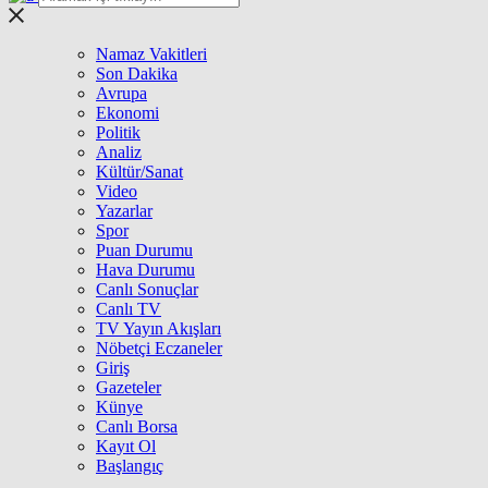
Namaz Vakitleri
Son Dakika
Avrupa
Ekonomi
Politik
Analiz
Kültür/Sanat
Video
Yazarlar
Spor
Puan Durumu
Hava Durumu
Canlı Sonuçlar
Canlı TV
TV Yayın Akışları
Nöbetçi Eczaneler
Giriş
Gazeteler
Künye
Canlı Borsa
Kayıt Ol
Başlangıç