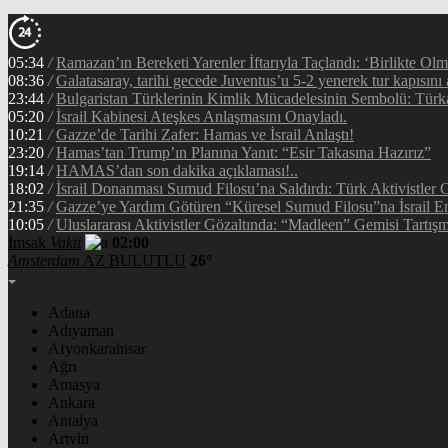
05:34
/
Ramazan’ın Bereketi Yarenler İftarıyla Taçlandı: ‘Birlikte Ol
08:36
/
Galatasaray, tarihi gecede Juventus’u 5-2 yenerek tur kapısını 
23:44
/
Bulgaristan Türklerinin Kimlik Mücadelesinin Sembolü: Tür
05:20
/
İsrail Kabinesi Ateşkes Anlaşmasını Onayladı.
10:21
/
Gazze’de Tarihi Zafer: Hamas ve İsrail Anlaştı!
23:20
/
Hamas’tan Trump’ın Planına Yanıt: “Esir Takasına Hazırız”
19:14
/
HAMAS’dan son dakika açıklaması!..
18:02
/
İsrail Donanması Sumud Filosu’na Saldırdı: Türk Aktivistler
21:35
/
Gazze’ye Yardım Götüren “Küresel Sumud Filosu”na İsrail En
10:05
/
Uluslararası Aktivistler Gözaltında: “Madleen” Gemisi Tartışm
İmsak
Vakti
02:00
Amsterdam
AZ BULUTLU
26°
Adana
Adıyaman
Afyonkarahisar
Ağrı
Amasya
Ankara
Antalya
Artvin