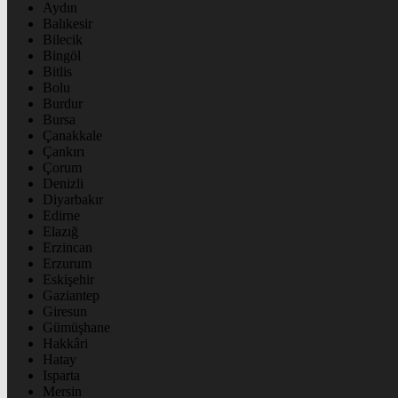
Aydın
Balıkesir
Bilecik
Bingöl
Bitlis
Bolu
Burdur
Bursa
Çanakkale
Çankırı
Çorum
Denizli
Diyarbakır
Edirne
Elazığ
Erzincan
Erzurum
Eskişehir
Gaziantep
Giresun
Gümüşhane
Hakkâri
Hatay
Isparta
Mersin