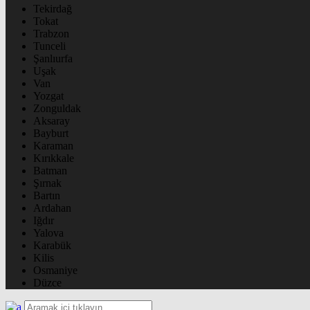
Tekirdağ
Tokat
Trabzon
Tunceli
Şanlıurfa
Uşak
Van
Yozgat
Zonguldak
Aksaray
Bayburt
Karaman
Kırıkkale
Batman
Şırnak
Bartın
Ardahan
Iğdır
Yalova
Karabük
Kilis
Osmaniye
Düzce