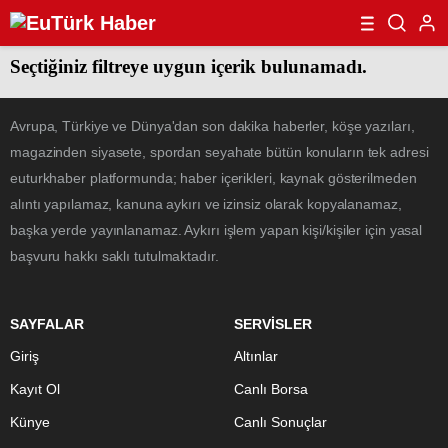
Seçtiğiniz filtreye uygun içerik bulunamadı.
Avrupa, Türkiye ve Dünya'dan son dakika haberler, köşe yazıları,
magazinden siyasete, spordan seyahate bütün konuların tek adresi
euturkhaber platformunda; haber içerikleri, kaynak gösterilmeden
alıntı yapılamaz, kanuna aykırı ve izinsiz olarak kopyalanamaz,
başka yerde yayınlanamaz. Aykırı işlem yapan kişi/kişiler için yasal
başvuru hakkı saklı tutulmaktadır.
SAYFALAR
SERVİSLER
Giriş
Altınlar
Kayıt Ol
Canlı Borsa
Künye
Canlı Sonuçlar