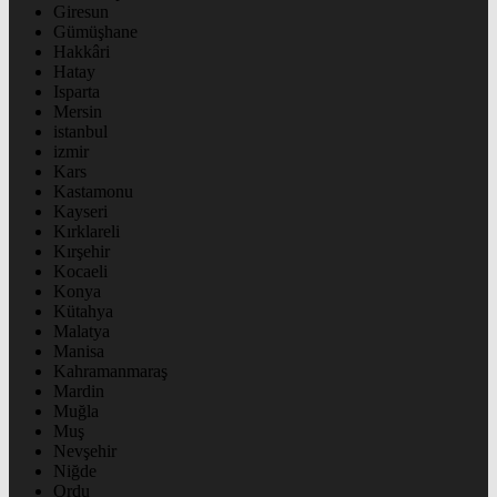
Giresun
Gümüşhane
Hakkâri
Hatay
Isparta
Mersin
istanbul
izmir
Kars
Kastamonu
Kayseri
Kırklareli
Kırşehir
Kocaeli
Konya
Kütahya
Malatya
Manisa
Kahramanmaraş
Mardin
Muğla
Muş
Nevşehir
Niğde
Ordu