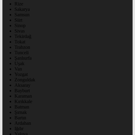
Rize
Sakarya
Samsun
Siirt
Sinop
Sivas
Tekirdağ
Tokat
Trabzon
Tunceli
Şanlıurfa
Uşak
Van
Yozgat
Zonguldak
Aksaray
Bayburt
Karaman
Kırıkkale
Batman
Şırnak
Bartın
Ardahan
Iğdır
Yalova