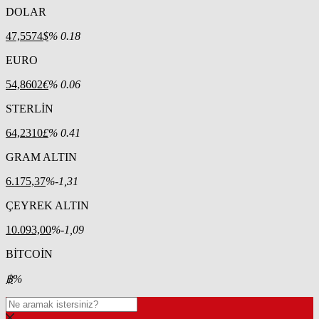
DOLAR
47,5574
$
% 0.18
EURO
54,8602
€
% 0.06
STERLİN
64,2310
£
% 0.41
GRAM ALTIN
6.175,37
%-1,31
ÇEYREK ALTIN
10.093,00
%-1,09
BİTCOİN
฿
%