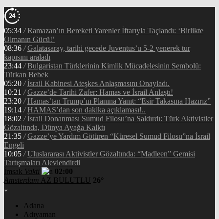
05:34
/
Ramazan’ın Bereketi Yarenler İftarıyla Taçlandı: ‘Birlikte
Olmanın Gücü!’
08:36
/
Galatasaray, tarihi gecede Juventus’u 5-2 yenerek tur
kapısını araladı
23:44
/
Bulgaristan Türklerinin Kimlik Mücadelesinin Sembolü:
Türkan Bebek
05:20
/
İsrail Kabinesi Ateşkes Anlaşmasını Onayladı.
10:21
/
Gazze’de Tarihi Zafer: Hamas ve İsrail Anlaştı!
23:20
/
Hamas’tan Trump’ın Planına Yanıt: “Esir Takasına Hazırız”
19:14
/
HAMAS’dan son dakika açıklaması!..
18:02
/
İsrail Donanması Sumud Filosu’na Saldırdı: Türk Aktivistler
Gözaltında, Dünya Ayağa Kalktı
21:35
/
Gazze’ye Yardım Götüren “Küresel Sumud Filosu”na İsrail
Engeli
10:05
/
Uluslararası Aktivistler Gözaltında: “Madleen” Gemisi
Tartışmaları Alevlendirdi
İmsak
Vakti
02:00
Amsterdam
AZ BULUTLU
26°
Adana
Adıyaman