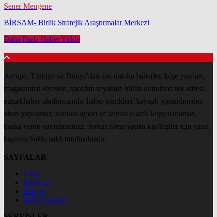
Sener Mengene
BİRSAM- Birlik Stratejik Araştırmalar Merkezi
Daha Fazla Haber Yükle
Avrupa, Türkiye ve Dünya'dan son dakika haberler, köşe yazıları,
magazinden siyasete, spordan seyahate bütün konuların tek adresi
euturkhaber platformunda; haber içerikleri, kaynak gösterilmeden
alıntı yapılamaz, kanuna aykırı ve izinsiz olarak kopyalanamaz,
başka yerde yayınlanamaz. Aykırı işlem yapan kişi/kişiler için yasal
başvuru hakkı saklı tutulmaktadır.
SAYFALAR
Giriş
Kayıt Ol
Künye
Haber Gönder
SERVİSLER