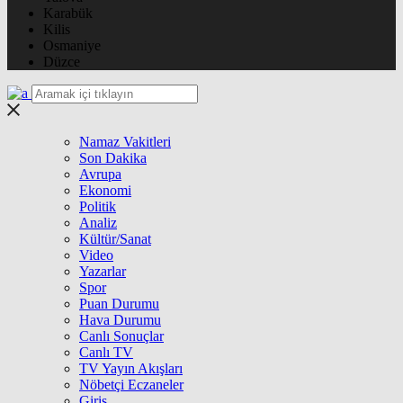
Karabük
Kilis
Osmaniye
Düzce
Namaz Vakitleri
Son Dakika
Avrupa
Ekonomi
Politik
Analiz
Kültür/Sanat
Video
Yazarlar
Spor
Puan Durumu
Hava Durumu
Canlı Sonuçlar
Canlı TV
TV Yayın Akışları
Nöbetçi Eczaneler
Giriş