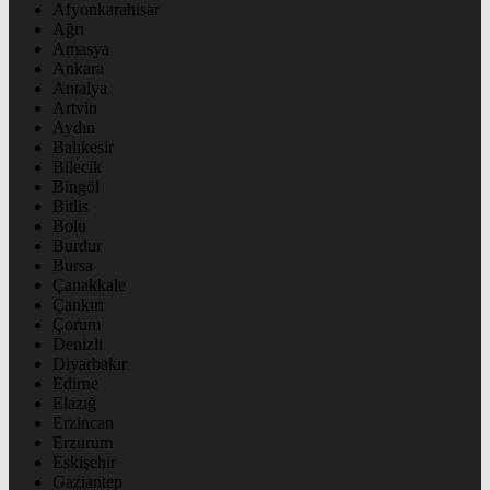
Afyonkarahisar
Ağrı
Amasya
Ankara
Antalya
Artvin
Aydın
Balıkesir
Bilecik
Bingöl
Bitlis
Bolu
Burdur
Bursa
Çanakkale
Çankırı
Çorum
Denizli
Diyarbakır
Edirne
Elazığ
Erzincan
Erzurum
Eskişehir
Gaziantep