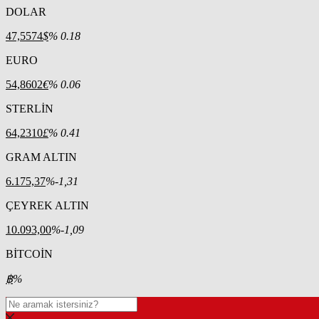
DOLAR
47,5574
$
% 0.18
EURO
54,8602
€
% 0.06
STERLİN
64,2310
£
% 0.41
GRAM ALTIN
6.175,37
%-1,31
ÇEYREK ALTIN
10.093,00
%-1,09
BİTCOİN
฿
%