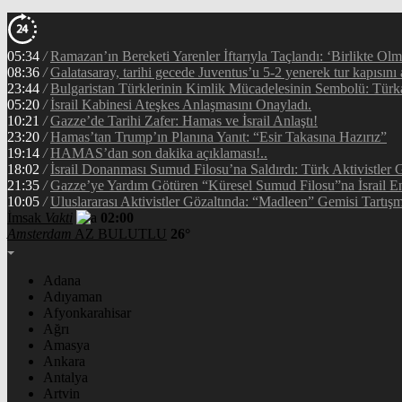
05:34
/
Ramazan’ın Bereketi Yarenler İftarıyla Taçlandı: ‘Birlikte Ol
08:36
/
Galatasaray, tarihi gecede Juventus’u 5-2 yenerek tur kapısını 
23:44
/
Bulgaristan Türklerinin Kimlik Mücadelesinin Sembolü: Tür
05:20
/
İsrail Kabinesi Ateşkes Anlaşmasını Onayladı.
10:21
/
Gazze’de Tarihi Zafer: Hamas ve İsrail Anlaştı!
23:20
/
Hamas’tan Trump’ın Planına Yanıt: “Esir Takasına Hazırız”
19:14
/
HAMAS’dan son dakika açıklaması!..
18:02
/
İsrail Donanması Sumud Filosu’na Saldırdı: Türk Aktivistler
21:35
/
Gazze’ye Yardım Götüren “Küresel Sumud Filosu”na İsrail En
10:05
/
Uluslararası Aktivistler Gözaltında: “Madleen” Gemisi Tartışm
İmsak
Vakti
02:00
Amsterdam
AZ BULUTLU
26°
Adana
Adıyaman
Afyonkarahisar
Ağrı
Amasya
Ankara
Antalya
Artvin