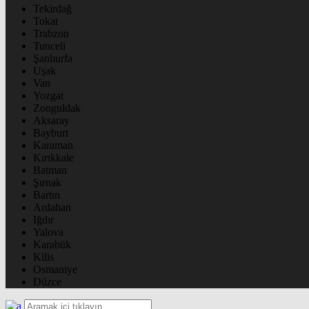
Tekirdağ
Tokat
Trabzon
Tunceli
Şanlıurfa
Uşak
Van
Yozgat
Zonguldak
Aksaray
Bayburt
Karaman
Kırıkkale
Batman
Şırnak
Bartın
Ardahan
Iğdır
Yalova
Karabük
Kilis
Osmaniye
Düzce