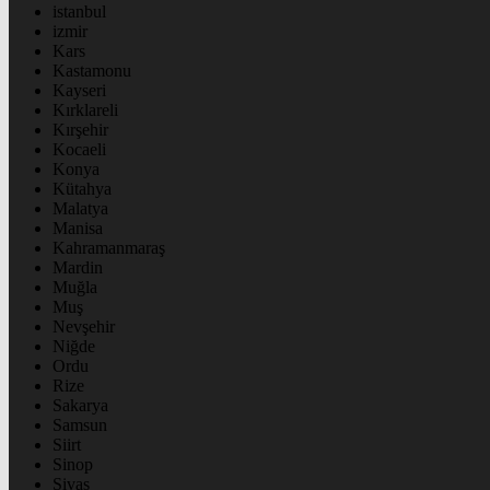
istanbul
izmir
Kars
Kastamonu
Kayseri
Kırklareli
Kırşehir
Kocaeli
Konya
Kütahya
Malatya
Manisa
Kahramanmaraş
Mardin
Muğla
Muş
Nevşehir
Niğde
Ordu
Rize
Sakarya
Samsun
Siirt
Sinop
Sivas