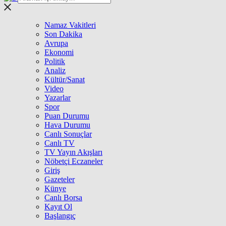
Namaz Vakitleri
Son Dakika
Avrupa
Ekonomi
Politik
Analiz
Kültür/Sanat
Video
Yazarlar
Spor
Puan Durumu
Hava Durumu
Canlı Sonuçlar
Canlı TV
TV Yayın Akışları
Nöbetçi Eczaneler
Giriş
Gazeteler
Künye
Canlı Borsa
Kayıt Ol
Başlangıç