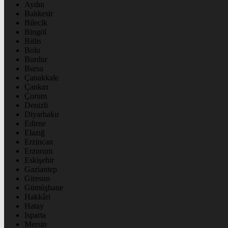
Aydın
Balıkesir
Bilecik
Bingöl
Bitlis
Bolu
Burdur
Bursa
Çanakkale
Çankırı
Çorum
Denizli
Diyarbakır
Edirne
Elazığ
Erzincan
Erzurum
Eskişehir
Gaziantep
Giresun
Gümüşhane
Hakkâri
Hatay
Isparta
Mersin