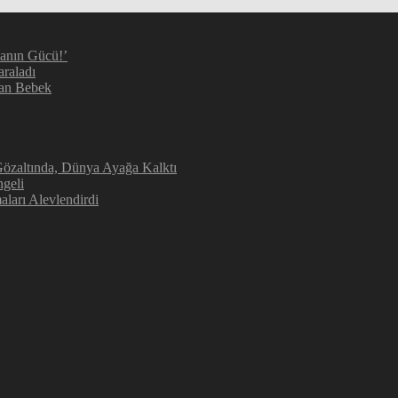
manın Gücü!’
araladı
kan Bebek
 Gözaltında, Dünya Ayağa Kalktı
geli
aları Alevlendirdi