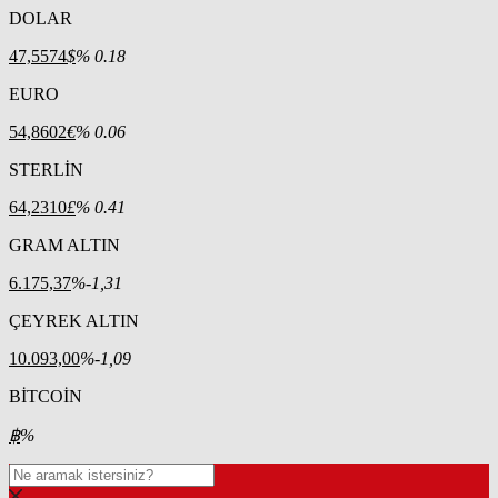
DOLAR
47,5574
$
% 0.18
EURO
54,8602
€
% 0.06
STERLİN
64,2310
£
% 0.41
GRAM ALTIN
6.175,37
%-1,31
ÇEYREK ALTIN
10.093,00
%-1,09
BİTCOİN
฿
%