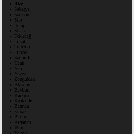
Rize
Sakarya
Samsun
Siirt
Sinop
Sivas
Tekirdağ
Tokat
Trabzon
Tunceli
Şanlıurfa
Uşak
Van
Yozgat
Zonguldak
Aksaray
Bayburt
Karaman
Kırıkkale
Batman
Şırnak
Bartın
Ardahan
Iğdır
Yalova