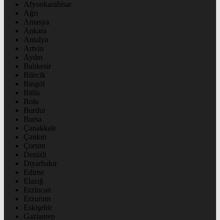
Afyonkarahisar
Ağrı
Amasya
Ankara
Antalya
Artvin
Aydın
Balıkesir
Bilecik
Bingöl
Bitlis
Bolu
Burdur
Bursa
Çanakkale
Çankırı
Çorum
Denizli
Diyarbakır
Edirne
Elazığ
Erzincan
Erzurum
Eskişehir
Gaziantep