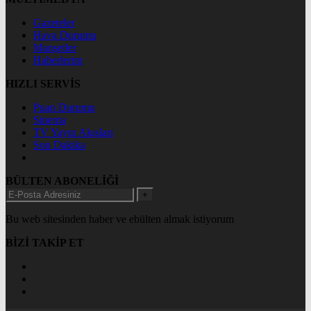
Gazeteler
Hava Durumu
Manşetler
Haberlerim
HIZLI SERVİS
Puan Durumu
Sinema
TV Yayın Akışları
Son Dakika
BÜLTEN ABONELİĞİ
+
Bu web sitesinden haber ve ebülten almak istiyorum
BİZİ TAKİP ET