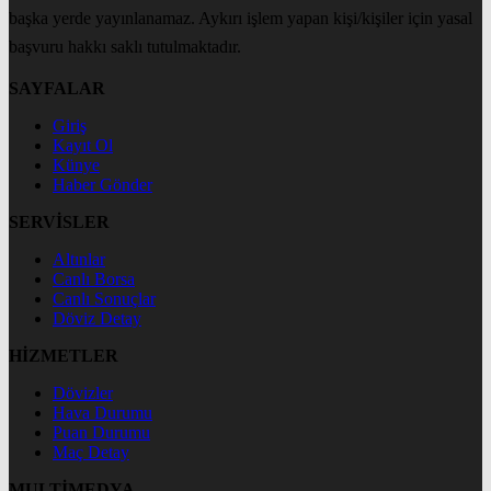
başka yerde yayınlanamaz. Aykırı işlem yapan kişi/kişiler için yasal
başvuru hakkı saklı tutulmaktadır.
SAYFALAR
Giriş
Kayıt Ol
Künye
Haber Gönder
SERVİSLER
Altınlar
Canlı Borsa
Canlı Sonuçlar
Döviz Detay
HİZMETLER
Dövizler
Hava Durumu
Puan Durumu
Maç Detay
MULTİMEDYA