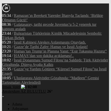
05:34
/
Ramazan’ın Bereketi Yarenler İftarıyla Taçlandı: ‘Birlikte
Olmanın Gücü!’
08:36
/
Galatasaray, tarihi gecede Juventus’u 5-2 yenerek tur
kapısını araladı
23:44
/
Bulgaristan Türklerinin Kimlik Mücadelesinin Sembolü:
Türkan Bebek
05:20
/
İsrail Kabinesi Ateşkes Anlaşmasını Onayladı.
10:21
/
Gazze’de Tarihi Zafer: Hamas ve İsrail Anlaştı!
23:20
/
Hamas’tan Trump’ın Planına Yanıt: “Esir Takasına Hazırız”
19:14
/
HAMAS’dan son dakika açıklaması!..
18:02
/
İsrail Donanması Sumud Filosu’na Saldırdı: Türk Aktivistler
Gözaltında, Dünya Ayağa Kalktı
21:35
/
Gazze’ye Yardım Götüren “Küresel Sumud Filosu”na İsrail
Engeli
10:05
/
Uluslararası Aktivistler Gözaltında: “Madleen” Gemisi
Tartışmaları Alevlendirdi
İmsak
Vakti
02:00
Amsterdam
AZ BULUTLU
26°
Adana
Adıyaman