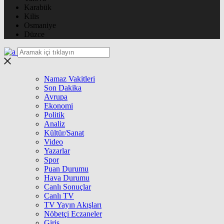
Karabük
Kilis
Osmaniye
Düzce
Namaz Vakitleri
Son Dakika
Avrupa
Ekonomi
Politik
Analiz
Kültür/Sanat
Video
Yazarlar
Spor
Puan Durumu
Hava Durumu
Canlı Sonuçlar
Canlı TV
TV Yayın Akışları
Nöbetçi Eczaneler
Giriş