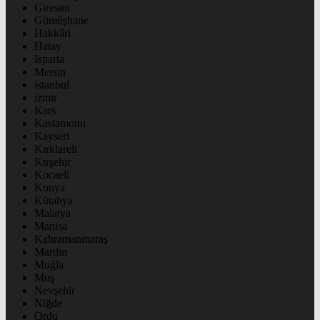
Giresun
Gümüşhane
Hakkâri
Hatay
Isparta
Mersin
istanbul
izmir
Kars
Kastamonu
Kayseri
Kırklareli
Kırşehir
Kocaeli
Konya
Kütahya
Malatya
Manisa
Kahramanmaraş
Mardin
Muğla
Muş
Nevşehir
Niğde
Ordu