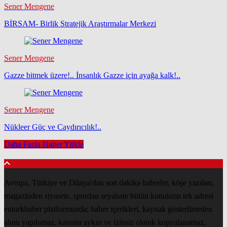
Sener Mengene
BİRSAM- Birlik Stratejik Araştırmalar Merkezi
Sener Mengene
Gazze bitmek üzere!.. İnsanlık Gazze için ayağa kalk!..
Sener Mengene
Nükleer Güç ve Caydırıcılık!..
Daha Fazla Haber Yükle
Avrupa, Türkiye ve Dünya'dan son dakika haberler, köşe yazıları,
magazinden siyasete, spordan seyahate bütün konuların tek adresi
euturkhaber platformunda; haber içerikleri, kaynak gösterilmeden
alıntı yapılamaz, kanuna aykırı ve izinsiz olarak kopyalanamaz,