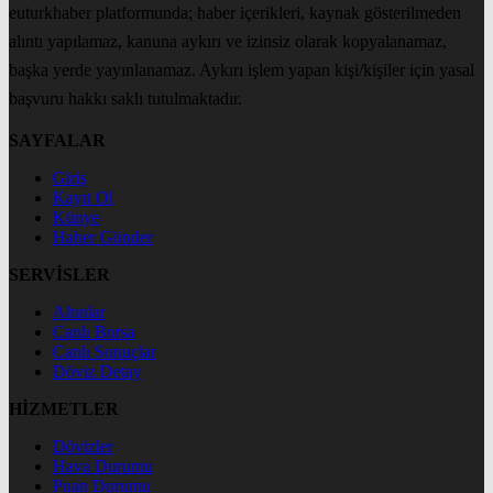
euturkhaber platformunda; haber içerikleri, kaynak gösterilmeden
alıntı yapılamaz, kanuna aykırı ve izinsiz olarak kopyalanamaz,
başka yerde yayınlanamaz. Aykırı işlem yapan kişi/kişiler için yasal
başvuru hakkı saklı tutulmaktadır.
SAYFALAR
Giriş
Kayıt Ol
Künye
Haber Gönder
SERVİSLER
Altınlar
Canlı Borsa
Canlı Sonuçlar
Döviz Detay
HİZMETLER
Dövizler
Hava Durumu
Puan Durumu