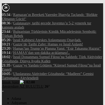
05:34
/
Ramazan’ın Bereketi Yarenler İftarıyla Taçlandı: ‘Birlikte
Olmanın Gücü!’
08:36
/
Galatasaray, tarihi gecede Juventus’u 5-2 yenerek tur
kapısını araladı
23:44
/
Bulgaristan Türklerinin Kimlik Mücadelesinin Sembolü:
Türkan Bebek
05:20
/
İsrail Kabinesi Ateşkes Anlaşmasını Onayladı.
10:21
/
Gazze’de Tarihi Zafer: Hamas ve İsrail Anlaştı!
23:20
/
Hamas’tan Trump’ın Planına Yanıt: “Esir Takasına Hazırız”
19:14
/
HAMAS’dan son dakika açıklaması!..
18:02
/
İsrail Donanması Sumud Filosu’na Saldırdı: Türk Aktivistler
Gözaltında, Dünya Ayağa Kalktı
21:35
/
Gazze’ye Yardım Götüren “Küresel Sumud Filosu”na İsrail
Engeli
10:05
/
Uluslararası Aktivistler Gözaltında: “Madleen” Gemisi
Tartışmaları Alevlendirdi
İmsak
Vakti
02:00
Amsterdam
AZ BULUTLU
26°
Adana
Adıyaman