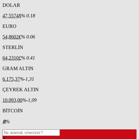
DOLAR
47,5574
$
% 0.18
EURO
54,8602
€
% 0.06
STERLİN
64,2310
£
% 0.41
GRAM ALTIN
6.175,37
%-1,31
ÇEYREK ALTIN
10.093,00
%-1,09
BİTCOİN
฿
%