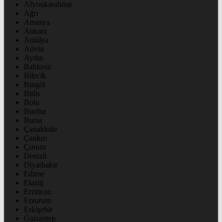
Afyonkarahisar
Ağrı
Amasya
Ankara
Antalya
Artvin
Aydın
Balıkesir
Bilecik
Bingöl
Bitlis
Bolu
Burdur
Bursa
Çanakkale
Çankırı
Çorum
Denizli
Diyarbakır
Edirne
Elazığ
Erzincan
Erzurum
Eskişehir
Gaziantep