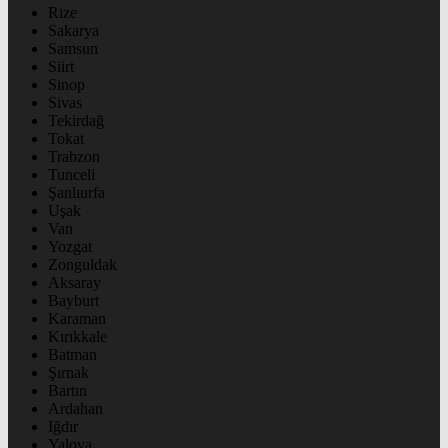
Rize
Sakarya
Samsun
Siirt
Sinop
Sivas
Tekirdağ
Tokat
Trabzon
Tunceli
Şanlıurfa
Uşak
Van
Yozgat
Zonguldak
Aksaray
Bayburt
Karaman
Kırıkkale
Batman
Şırnak
Bartın
Ardahan
Iğdır
Yalova