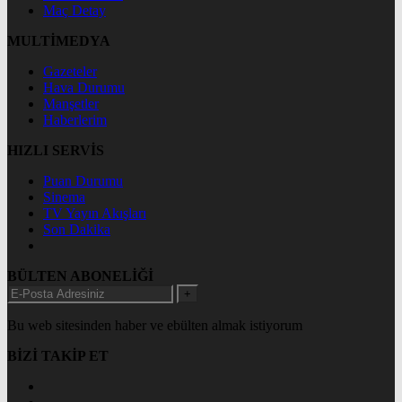
Maç Detay
MULTİMEDYA
Gazeteler
Hava Durumu
Manşetler
Haberlerim
HIZLI SERVİS
Puan Durumu
Sinema
TV Yayın Akışları
Son Dakika
BÜLTEN ABONELİĞİ
+
Bu web sitesinden haber ve ebülten almak istiyorum
BİZİ TAKİP ET