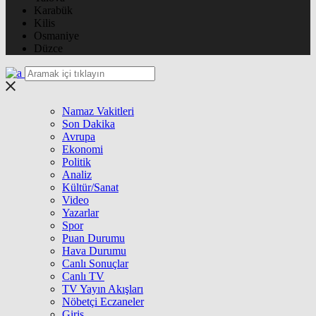
Karabük
Kilis
Osmaniye
Düzce
Namaz Vakitleri
Son Dakika
Avrupa
Ekonomi
Politik
Analiz
Kültür/Sanat
Video
Yazarlar
Spor
Puan Durumu
Hava Durumu
Canlı Sonuçlar
Canlı TV
TV Yayın Akışları
Nöbetçi Eczaneler
Giriş