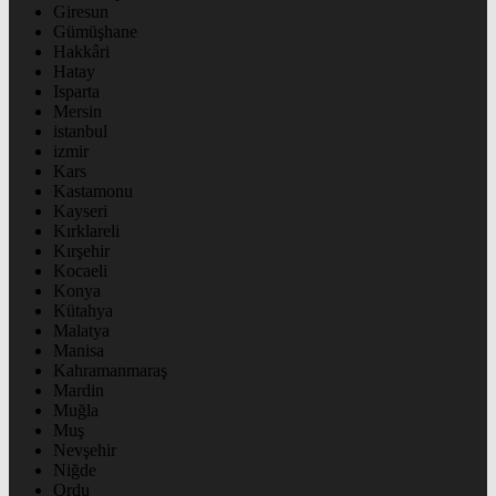
Giresun
Gümüşhane
Hakkâri
Hatay
Isparta
Mersin
istanbul
izmir
Kars
Kastamonu
Kayseri
Kırklareli
Kırşehir
Kocaeli
Konya
Kütahya
Malatya
Manisa
Kahramanmaraş
Mardin
Muğla
Muş
Nevşehir
Niğde
Ordu