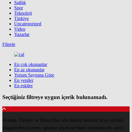
Sağlık
Spor
Teknoloji
Türkiye
Uncategorized
Video
Yazarlar
Filtrele
En çok okunanlar
En az okunanlar
Yorum Sayısına Göre
En yeniler
En eskiler
Seçtiğiniz filtreye uygun içerik bulunamadı.
Avrupa, Türkiye ve Dünya'dan son dakika haberler, köşe yazıları,
magazinden siyasete, spordan seyahate bütün konuların tek adresi