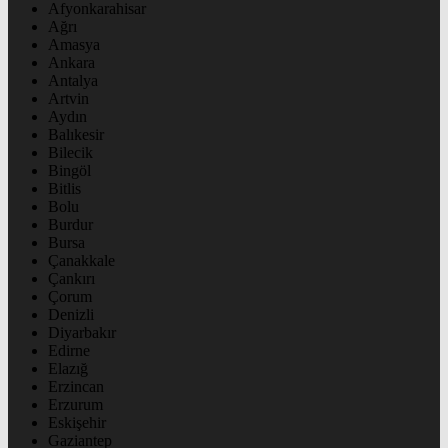
Afyonkarahisar
Ağrı
Amasya
Ankara
Antalya
Artvin
Aydın
Balıkesir
Bilecik
Bingöl
Bitlis
Bolu
Burdur
Bursa
Çanakkale
Çankırı
Çorum
Denizli
Diyarbakır
Edirne
Elazığ
Erzincan
Erzurum
Eskişehir
Gaziantep