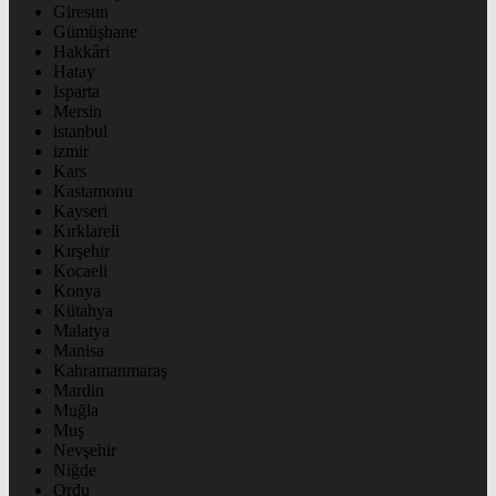
Giresun
Gümüşhane
Hakkâri
Hatay
Isparta
Mersin
istanbul
izmir
Kars
Kastamonu
Kayseri
Kırklareli
Kırşehir
Kocaeli
Konya
Kütahya
Malatya
Manisa
Kahramanmaraş
Mardin
Muğla
Muş
Nevşehir
Niğde
Ordu