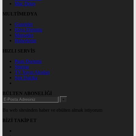
Maç Detay
MULTİMEDYA
Gazeteler
Hava Durumu
Manşetler
Haberlerim
HIZLI SERVİS
Puan Durumu
Sinema
TV Yayın Akışları
Son Dakika
BÜLTEN ABONELİĞİ
+
Bu web sitesinden haber ve ebülten almak istiyorum
BİZİ TAKİP ET