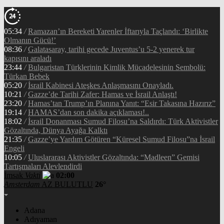
05:34
/
Ramazan’ın Bereketi Yarenler İftarıyla Taçlandı: ‘Birlikte
Olmanın Gücü!’
08:36
/
Galatasaray, tarihi gecede Juventus’u 5-2 yenerek tur
kapısını araladı
23:44
/
Bulgaristan Türklerinin Kimlik Mücadelesinin Sembolü:
Türkan Bebek
05:20
/
İsrail Kabinesi Ateşkes Anlaşmasını Onayladı.
10:21
/
Gazze’de Tarihi Zafer: Hamas ve İsrail Anlaştı!
23:20
/
Hamas’tan Trump’ın Planına Yanıt: “Esir Takasına Hazırız”
19:14
/
HAMAS’dan son dakika açıklaması!..
18:02
/
İsrail Donanması Sumud Filosu’na Saldırdı: Türk Aktivistler
Gözaltında, Dünya Ayağa Kalktı
21:35
/
Gazze’ye Yardım Götüren “Küresel Sumud Filosu”na İsrail
Engeli
10:05
/
Uluslararası Aktivistler Gözaltında: “Madleen” Gemisi
Tartışmaları Alevlendirdi
İmsak
Vakti
02:00
Amsterdam
AZ BULUTLU
26°
Adana
Adıyaman