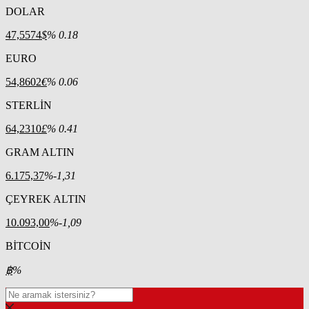
DOLAR
47,5574
$
% 0.18
EURO
54,8602
€
% 0.06
STERLİN
64,2310
£
% 0.41
GRAM ALTIN
6.175,37
%-1,31
ÇEYREK ALTIN
10.093,00
%-1,09
BİTCOİN
฿
%