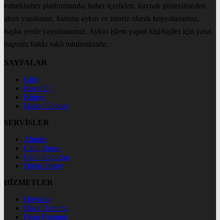
euturkhaber platformunda; haber içerikleri, kaynak gösterilmeden
alıntı yapılamaz, kanuna aykırı ve izinsiz olarak kopyalanamaz,
başka yerde yayınlanamaz. Aykırı işlem yapan kişi/kişiler için yasal
başvuru hakkı saklı tutulmaktadır.
SAYFALAR
Giriş
Kayıt Ol
Künye
Haber Gönder
SERVİSLER
Altınlar
Canlı Borsa
Canlı Sonuçlar
Döviz Detay
HİZMETLER
Dövizler
Hava Durumu
Puan Durumu