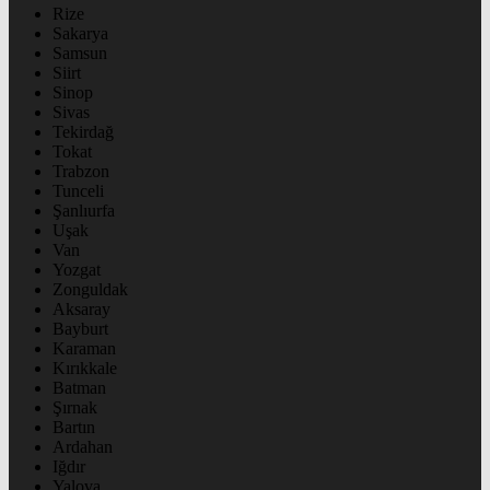
Rize
Sakarya
Samsun
Siirt
Sinop
Sivas
Tekirdağ
Tokat
Trabzon
Tunceli
Şanlıurfa
Uşak
Van
Yozgat
Zonguldak
Aksaray
Bayburt
Karaman
Kırıkkale
Batman
Şırnak
Bartın
Ardahan
Iğdır
Yalova