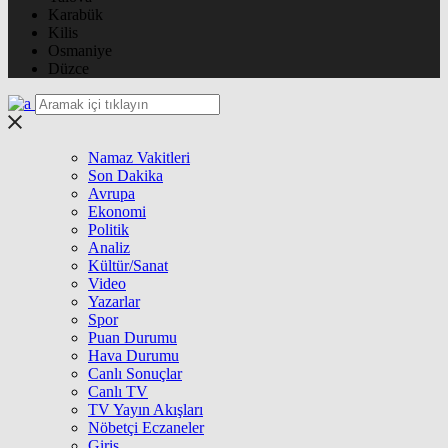
Karabük
Kilis
Osmaniye
Düzce
Namaz Vakitleri
Son Dakika
Avrupa
Ekonomi
Politik
Analiz
Kültür/Sanat
Video
Yazarlar
Spor
Puan Durumu
Hava Durumu
Canlı Sonuçlar
Canlı TV
TV Yayın Akışları
Nöbetçi Eczaneler
Giriş