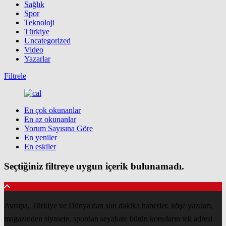
Sağlık
Spor
Teknoloji
Türkiye
Uncategorized
Video
Yazarlar
Filtrele
En çok okunanlar
En az okunanlar
Yorum Sayısına Göre
En yeniler
En eskiler
Seçtiğiniz filtreye uygun içerik bulunamadı.
Avrupa, Türkiye ve Dünya'dan son dakika haberler, köşe yazıları,
magazinden siyasete, spordan seyahate bütün konuların tek adresi