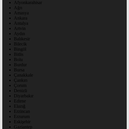
Afyonkarahisar
Ağrı
Amasya
Ankara
Antalya
Artvin
Aydın
Balıkesir
Bilecik
Bingöl
Bitlis
Bolu
Burdur
Bursa
Çanakkale
Çankırı
Çorum
Denizli
Diyarbakır
Edirne
Elazığ
Erzincan
Erzurum
Eskişehir
Gaziantep