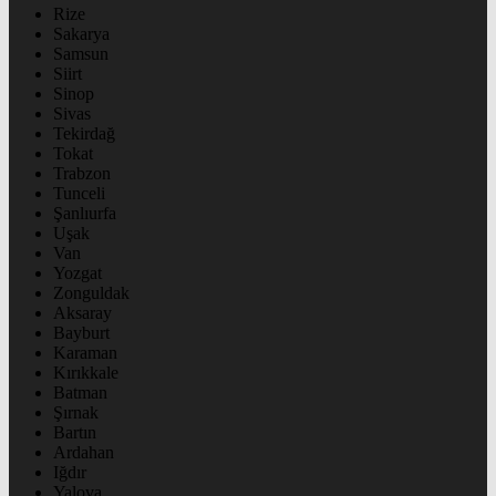
Rize
Sakarya
Samsun
Siirt
Sinop
Sivas
Tekirdağ
Tokat
Trabzon
Tunceli
Şanlıurfa
Uşak
Van
Yozgat
Zonguldak
Aksaray
Bayburt
Karaman
Kırıkkale
Batman
Şırnak
Bartın
Ardahan
Iğdır
Yalova