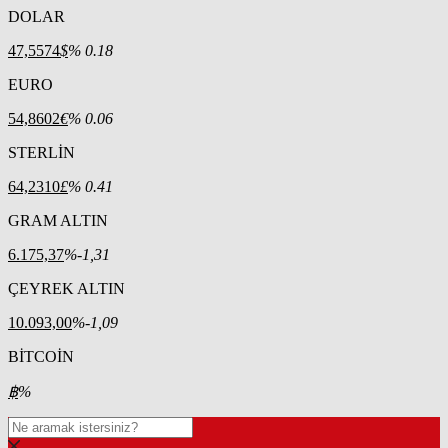
DOLAR
47,5574
$
% 0.18
EURO
54,8602
€
% 0.06
STERLİN
64,2310
£
% 0.41
GRAM ALTIN
6.175,37
%-1,31
ÇEYREK ALTIN
10.093,00
%-1,09
BİTCOİN
฿
%