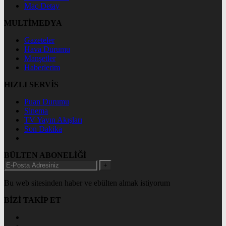
Maç Detay
MULTİMEDYA
Gazeteler
Hava Durumu
Manşetler
Haberlerim
HIZLI SERVİS
Puan Durumu
Sinema
TV Yayın Akışları
Son Dakika
BÜLTEN ABONELİĞİ
+
Bu web sitesinden haber ve ebülten almak istiyorum
BİZİ TAKİP ET