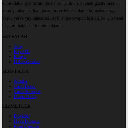
euturkhaber platformunda; haber içerikleri, kaynak gösterilmeden
alıntı yapılamaz, kanuna aykırı ve izinsiz olarak kopyalanamaz,
başka yerde yayınlanamaz. Aykırı işlem yapan kişi/kişiler için yasal
başvuru hakkı saklı tutulmaktadır.
SAYFALAR
Giriş
Kayıt Ol
Künye
Haber Gönder
SERVİSLER
Altınlar
Canlı Borsa
Canlı Sonuçlar
Döviz Detay
HİZMETLER
Dövizler
Hava Durumu
Puan Durumu