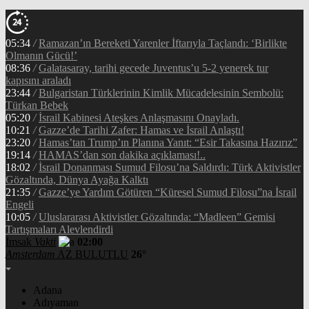
05:34
/
Ramazan’ın Bereketi Yarenler İftarıyla Taçlandı: ‘Birlikte
Olmanın Gücü!’
08:36
/
Galatasaray, tarihi gecede Juventus’u 5-2 yenerek tur
kapısını araladı
23:44
/
Bulgaristan Türklerinin Kimlik Mücadelesinin Sembolü:
Türkan Bebek
05:20
/
İsrail Kabinesi Ateşkes Anlaşmasını Onayladı.
10:21
/
Gazze’de Tarihi Zafer: Hamas ve İsrail Anlaştı!
23:20
/
Hamas’tan Trump’ın Planına Yanıt: “Esir Takasına Hazırız”
19:14
/
HAMAS’dan son dakika açıklaması!..
18:02
/
İsrail Donanması Sumud Filosu’na Saldırdı: Türk Aktivistler
Gözaltında, Dünya Ayağa Kalktı
21:35
/
Gazze’ye Yardım Götüren “Küresel Sumud Filosu”na İsrail
Engeli
10:05
/
Uluslararası Aktivistler Gözaltında: “Madleen” Gemisi
Tartışmaları Alevlendirdi
İmsak
Vakti
02:00
Amsterdam
AZ BULUTLU
26°
Adana
Adıyaman