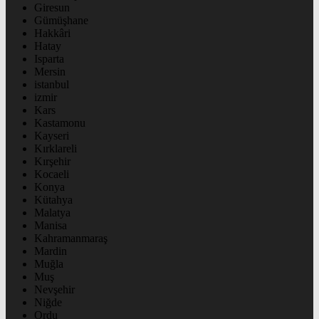
Giresun
Gümüşhane
Hakkâri
Hatay
Isparta
Mersin
istanbul
izmir
Kars
Kastamonu
Kayseri
Kırklareli
Kırşehir
Kocaeli
Konya
Kütahya
Malatya
Manisa
Kahramanmaraş
Mardin
Muğla
Muş
Nevşehir
Niğde
Ordu