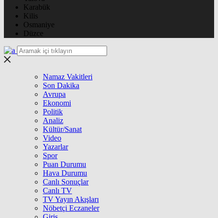
Karabük
Kilis
Osmaniye
Düzce
Namaz Vakitleri
Son Dakika
Avrupa
Ekonomi
Politik
Analiz
Kültür/Sanat
Video
Yazarlar
Spor
Puan Durumu
Hava Durumu
Canlı Sonuçlar
Canlı TV
TV Yayın Akışları
Nöbetçi Eczaneler
Giriş