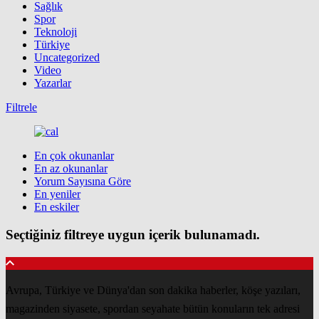
Sağlık
Spor
Teknoloji
Türkiye
Uncategorized
Video
Yazarlar
Filtrele
En çok okunanlar
En az okunanlar
Yorum Sayısına Göre
En yeniler
En eskiler
Seçtiğiniz filtreye uygun içerik bulunamadı.
Avrupa, Türkiye ve Dünya'dan son dakika haberler, köşe yazıları,
magazinden siyasete, spordan seyahate bütün konuların tek adresi