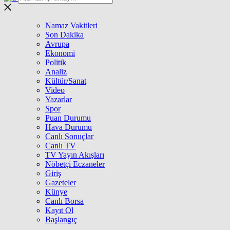
Namaz Vakitleri
Son Dakika
Avrupa
Ekonomi
Politik
Analiz
Kültür/Sanat
Video
Yazarlar
Spor
Puan Durumu
Hava Durumu
Canlı Sonuçlar
Canlı TV
TV Yayın Akışları
Nöbetçi Eczaneler
Giriş
Gazeteler
Künye
Canlı Borsa
Kayıt Ol
Başlangıç