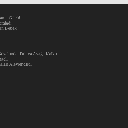
manın Gücü!’
araladı
kan Bebek
 Gözaltında, Dünya Ayağa Kalktı
geli
aları Alevlendirdi