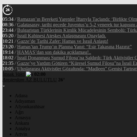
05:34
/
Ramazan’ın Bereketi Yarenler İftarıyla Taçlandı: ‘Birlikte Ol
08:36
/
Galatasaray, tarihi gecede Juventus’u 5-2 yenerek tur kapısını 
23:44
/
Bulgaristan Türklerinin Kimlik Mücadelesinin Sembolü: Tür
05:20
/
İsrail Kabinesi Ateşkes Anlaşmasını Onayladı.
10:21
/
Gazze’de Tarihi Zafer: Hamas ve İsrail Anlaştı!
23:20
/
Hamas’tan Trump’ın Planına Yanıt: “Esir Takasına Hazırız”
19:14
/
HAMAS’dan son dakika açıklaması!..
18:02
/
İsrail Donanması Sumud Filosu’na Saldırdı: Türk Aktivistler
21:35
/
Gazze’ye Yardım Götüren “Küresel Sumud Filosu”na İsrail En
10:05
/
Uluslararası Aktivistler Gözaltında: “Madleen” Gemisi Tartışm
İmsak
Vakti
02:00
Amsterdam
AZ BULUTLU
26°
Adana
Adıyaman
Afyonkarahisar
Ağrı
Amasya
Ankara
Antalya
Artvin