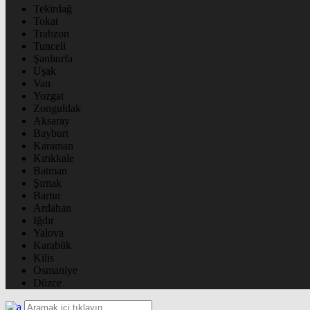
Tekirdağ
Tokat
Trabzon
Tunceli
Şanlıurfa
Uşak
Van
Yozgat
Zonguldak
Aksaray
Bayburt
Karaman
Kırıkkale
Batman
Şırnak
Bartın
Ardahan
Iğdır
Yalova
Karabük
Kilis
Osmaniye
Düzce