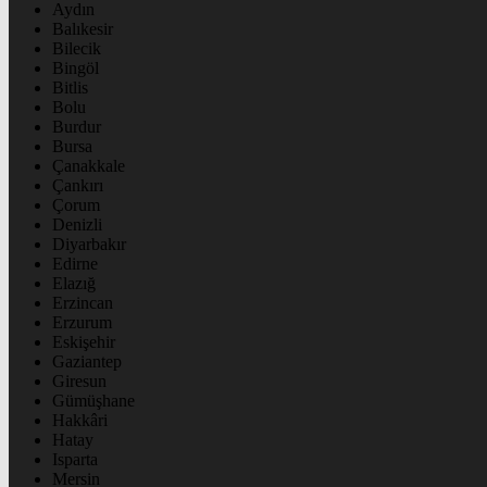
Aydın
Balıkesir
Bilecik
Bingöl
Bitlis
Bolu
Burdur
Bursa
Çanakkale
Çankırı
Çorum
Denizli
Diyarbakır
Edirne
Elazığ
Erzincan
Erzurum
Eskişehir
Gaziantep
Giresun
Gümüşhane
Hakkâri
Hatay
Isparta
Mersin