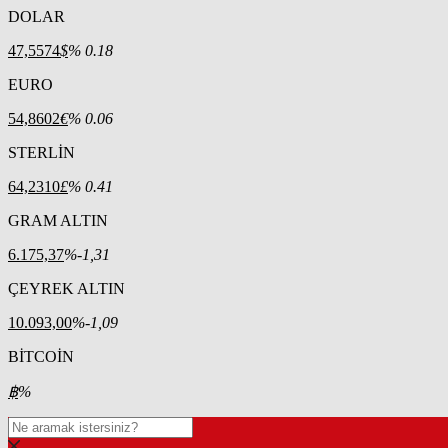
DOLAR
47,5574
$
% 0.18
EURO
54,8602
€
% 0.06
STERLİN
64,2310
£
% 0.41
GRAM ALTIN
6.175,37
%-1,31
ÇEYREK ALTIN
10.093,00
%-1,09
BİTCOİN
฿
%