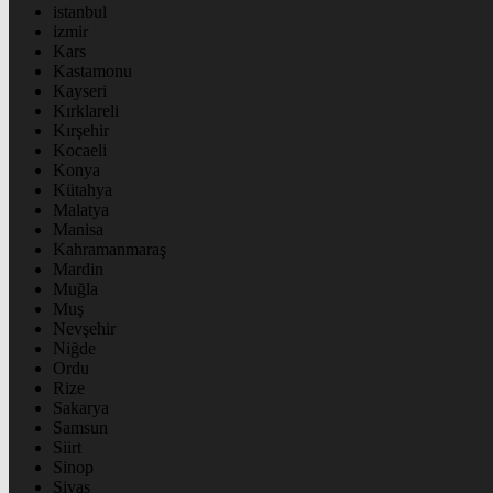
istanbul
izmir
Kars
Kastamonu
Kayseri
Kırklareli
Kırşehir
Kocaeli
Konya
Kütahya
Malatya
Manisa
Kahramanmaraş
Mardin
Muğla
Muş
Nevşehir
Niğde
Ordu
Rize
Sakarya
Samsun
Siirt
Sinop
Sivas