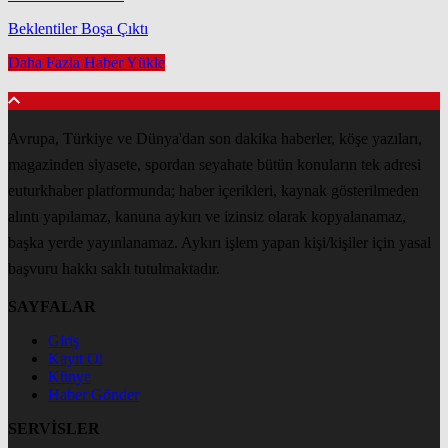
Beklentiler Boşa Çıktı
Daha Fazla Haber Yükle
Avrupa, Türkiye ve Dünya'dan son dakika haberler, köşe yazıları,
magazinden siyasete, spordan seyahate bütün konuların tek adresi
euturkhaber platformunda; haber içerikleri, kaynak gösterilmeden
alıntı yapılamaz, kanuna aykırı ve izinsiz olarak kopyalanamaz,
başka yerde yayınlanamaz. Aykırı işlem yapan kişi/kişiler için yasal
başvuru hakkı saklı tutulmaktadır.
SAYFALAR
Giriş
Kayıt Ol
Künye
Haber Gönder
SERVİSLER