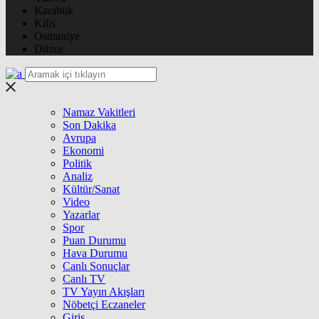
Karabük
Kilis
Osmaniye
Düzce
Namaz Vakitleri
Son Dakika
Avrupa
Ekonomi
Politik
Analiz
Kültür/Sanat
Video
Yazarlar
Spor
Puan Durumu
Hava Durumu
Canlı Sonuçlar
Canlı TV
TV Yayın Akışları
Nöbetçi Eczaneler
Giriş