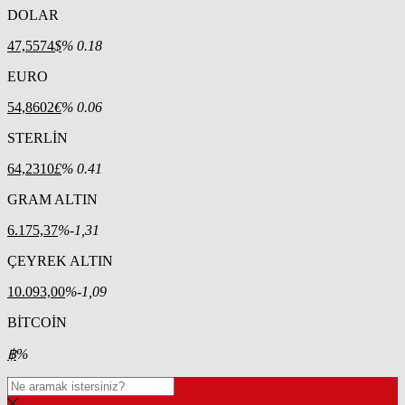
DOLAR
47,5574
$
% 0.18
EURO
54,8602
€
% 0.06
STERLİN
64,2310
£
% 0.41
GRAM ALTIN
6.175,37
%-1,31
ÇEYREK ALTIN
10.093,00
%-1,09
BİTCOİN
฿
%