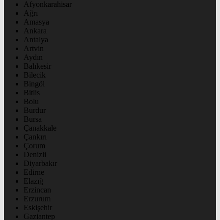
Afyonkarahisar
Ağrı
Amasya
Ankara
Antalya
Artvin
Aydın
Balıkesir
Bilecik
Bingöl
Bitlis
Bolu
Burdur
Bursa
Çanakkale
Çankırı
Çorum
Denizli
Diyarbakır
Edirne
Elazığ
Erzincan
Erzurum
Eskişehir
Gaziantep