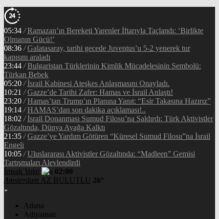
05:34
/
Ramazan’ın Bereketi Yarenler İftarıyla Taçlandı: ‘Birlikte
Olmanın Gücü!’
08:36
/
Galatasaray, tarihi gecede Juventus’u 5-2 yenerek tur
kapısını araladı
23:44
/
Bulgaristan Türklerinin Kimlik Mücadelesinin Sembolü:
Türkan Bebek
05:20
/
İsrail Kabinesi Ateşkes Anlaşmasını Onayladı.
10:21
/
Gazze’de Tarihi Zafer: Hamas ve İsrail Anlaştı!
23:20
/
Hamas’tan Trump’ın Planına Yanıt: “Esir Takasına Hazırız”
19:14
/
HAMAS’dan son dakika açıklaması!..
18:02
/
İsrail Donanması Sumud Filosu’na Saldırdı: Türk Aktivistler
Gözaltında, Dünya Ayağa Kalktı
21:35
/
Gazze’ye Yardım Götüren “Küresel Sumud Filosu”na İsrail
Engeli
10:05
/
Uluslararası Aktivistler Gözaltında: “Madleen” Gemisi
Tartışmaları Alevlendirdi
İmsak
Vakti
02:00
Amsterdam
AZ BULUTLU
26°
Adana
Adıyaman