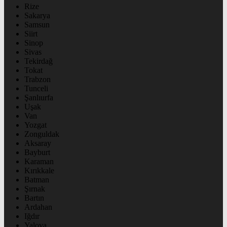
Rize
Sakarya
Samsun
Siirt
Sinop
Sivas
Tekirdağ
Tokat
Trabzon
Tunceli
Şanlıurfa
Uşak
Van
Yozgat
Zonguldak
Aksaray
Bayburt
Karaman
Kırıkkale
Batman
Şırnak
Bartın
Ardahan
Iğdır
Yalova