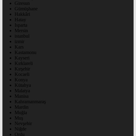
Giresun
Gümüşhane
Hakkâri
Hatay
Isparta
Mersin
istanbul
izmir
Kars
Kastamonu
Kayseri
Kırklareli
Kırşehir
Kocaeli
Konya
Kütahya
Malatya
Manisa
Kahramanmaraş
Mardin
Muğla
Muş
Nevşehir
Niğde
Ordu