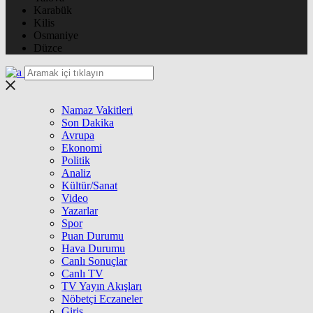
Karabük
Kilis
Osmaniye
Düzce
Namaz Vakitleri
Son Dakika
Avrupa
Ekonomi
Politik
Analiz
Kültür/Sanat
Video
Yazarlar
Spor
Puan Durumu
Hava Durumu
Canlı Sonuçlar
Canlı TV
TV Yayın Akışları
Nöbetçi Eczaneler
Giriş