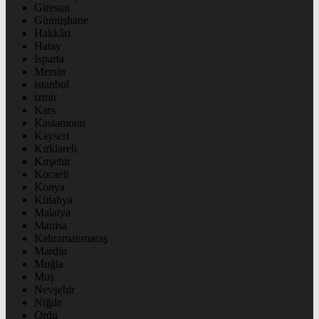
Giresun
Gümüşhane
Hakkâri
Hatay
Isparta
Mersin
istanbul
izmir
Kars
Kastamonu
Kayseri
Kırklareli
Kırşehir
Kocaeli
Konya
Kütahya
Malatya
Manisa
Kahramanmaraş
Mardin
Muğla
Muş
Nevşehir
Niğde
Ordu