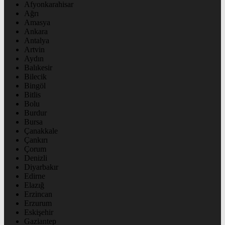
Afyonkarahisar
Ağrı
Amasya
Ankara
Antalya
Artvin
Aydın
Balıkesir
Bilecik
Bingöl
Bitlis
Bolu
Burdur
Bursa
Çanakkale
Çankırı
Çorum
Denizli
Diyarbakır
Edirne
Elazığ
Erzincan
Erzurum
Eskişehir
Gaziantep