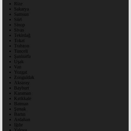
Rize
Sakarya
Samsun
Siirt
Sinop
Sivas
Tekirdağ
Tokat
Trabzon
Tunceli
Şanlıurfa
Uşak
Van
Yozgat
Zonguldak
Aksaray
Bayburt
Karaman
Kırıkkale
Batman
Şırnak
Bartın
Ardahan
Iğdır
Yalova