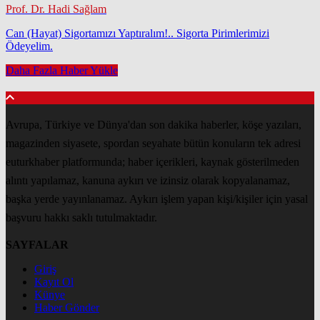
Prof. Dr. Hadi Sağlam
Can (Hayat) Sigortamızı Yaptıralım!.. Sigorta Pirimlerimizi
Ödeyelim.
Daha Fazla Haber Yükle
Avrupa, Türkiye ve Dünya'dan son dakika haberler, köşe yazıları,
magazinden siyasete, spordan seyahate bütün konuların tek adresi
euturkhaber platformunda; haber içerikleri, kaynak gösterilmeden
alıntı yapılamaz, kanuna aykırı ve izinsiz olarak kopyalanamaz,
başka yerde yayınlanamaz. Aykırı işlem yapan kişi/kişiler için yasal
başvuru hakkı saklı tutulmaktadır.
SAYFALAR
Giriş
Kayıt Ol
Künye
Haber Gönder