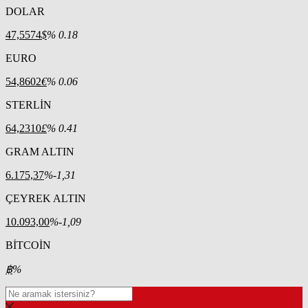
DOLAR
47,5574
$
% 0.18
EURO
54,8602
€
% 0.06
STERLİN
64,2310
£
% 0.41
GRAM ALTIN
6.175,37
%-1,31
ÇEYREK ALTIN
10.093,00
%-1,09
BİTCOİN
฿
%