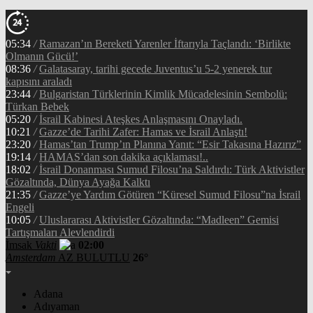
05:34
/
Ramazan’ın Bereketi Yarenler İftarıyla Taçlandı: ‘Birlikte
Olmanın Gücü!’
08:36
/
Galatasaray, tarihi gecede Juventus’u 5-2 yenerek tur
kapısını araladı
23:44
/
Bulgaristan Türklerinin Kimlik Mücadelesinin Sembolü:
Türkan Bebek
05:20
/
İsrail Kabinesi Ateşkes Anlaşmasını Onayladı.
10:21
/
Gazze’de Tarihi Zafer: Hamas ve İsrail Anlaştı!
23:20
/
Hamas’tan Trump’ın Planına Yanıt: “Esir Takasına Hazırız”
19:14
/
HAMAS’dan son dakika açıklaması!..
18:02
/
İsrail Donanması Sumud Filosu’na Saldırdı: Türk Aktivistler
Gözaltında, Dünya Ayağa Kalktı
21:35
/
Gazze’ye Yardım Götüren “Küresel Sumud Filosu”na İsrail
Engeli
10:05
/
Uluslararası Aktivistler Gözaltında: “Madleen” Gemisi
Tartışmaları Alevlendirdi
İmsak
Vakti
02:00
Amsterdam
AZ BULUTLU
26°
Adana
Adıyaman