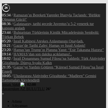
05:34
/
Ramazan’ın Bereketi Yarenler İftarıyla Taçlandı: ‘Birlikte
Olmanın Gücü!’
08:36
/
Galatasaray, tarihi gecede Juventus’u 5-2 yenerek tur
kapısını araladı
23:44
/
Bulgaristan Türklerinin Kimlik Mücadelesinin Sembolü:
Türkan Bebek
05:20
/
İsrail Kabinesi Ateşkes Anlaşmasını Onayladı.
10:21
/
Gazze’de Tarihi Zafer: Hamas ve İsrail Anlaştı!
23:20
/
Hamas’tan Trump’ın Planına Yanıt: “Esir Takasına Hazırız”
19:14
/
HAMAS’dan son dakika açıklaması!..
18:02
/
İsrail Donanması Sumud Filosu’na Saldırdı: Türk Aktivistler
Gözaltında, Dünya Ayağa Kalktı
21:35
/
Gazze’ye Yardım Götüren “Küresel Sumud Filosu”na İsrail
Engeli
10:05
/
Uluslararası Aktivistler Gözaltında: “Madleen” Gemisi
Tartışmaları Alevlendirdi
İmsak
Vakti
02:00
Amsterdam
AZ BULUTLU
26°
Adana
Adıyaman