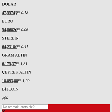
DOLAR
47,5574
$
% 0.18
EURO
54,8602
€
% 0.06
STERLİN
64,2310
£
% 0.41
GRAM ALTIN
6.175,37
%-1,31
ÇEYREK ALTIN
10.093,00
%-1,09
BİTCOİN
฿
%