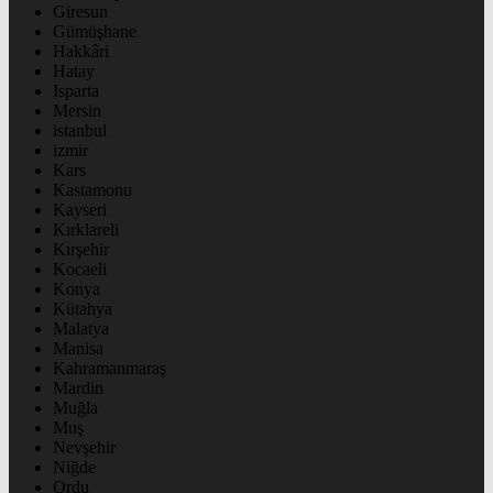
Giresun
Gümüşhane
Hakkâri
Hatay
Isparta
Mersin
istanbul
izmir
Kars
Kastamonu
Kayseri
Kırklareli
Kırşehir
Kocaeli
Konya
Kütahya
Malatya
Manisa
Kahramanmaraş
Mardin
Muğla
Muş
Nevşehir
Niğde
Ordu