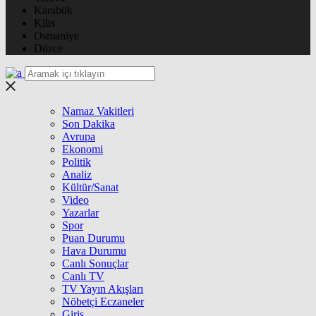
Karabük
Kilis
Osmaniye
Düzce
Namaz Vakitleri
Son Dakika
Avrupa
Ekonomi
Politik
Analiz
Kültür/Sanat
Video
Yazarlar
Spor
Puan Durumu
Hava Durumu
Canlı Sonuçlar
Canlı TV
TV Yayın Akışları
Nöbetçi Eczaneler
Giriş