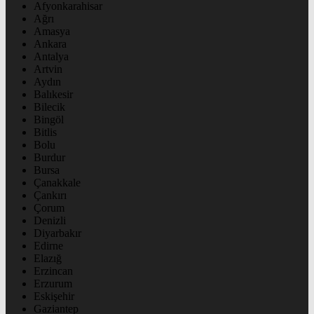
Afyonkarahisar
Ağrı
Amasya
Ankara
Antalya
Artvin
Aydın
Balıkesir
Bilecik
Bingöl
Bitlis
Bolu
Burdur
Bursa
Çanakkale
Çankırı
Çorum
Denizli
Diyarbakır
Edirne
Elazığ
Erzincan
Erzurum
Eskişehir
Gaziantep