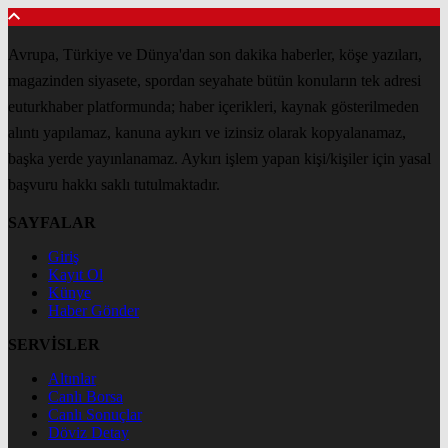
Avrupa, Türkiye ve Dünya'dan son dakika haberler, köşe yazıları,
magazinden siyasete, spordan seyahate bütün konuların tek adresi
euturkhaber platformunda; haber içerikleri, kaynak gösterilmeden
alıntı yapılamaz, kanuna aykırı ve izinsiz olarak kopyalanamaz,
başka yerde yayınlanamaz. Aykırı işlem yapan kişi/kişiler için yasal
başvuru hakkı saklı tutulmaktadır.
SAYFALAR
Giriş
Kayıt Ol
Künye
Haber Gönder
SERVİSLER
Altınlar
Canlı Borsa
Canlı Sonuçlar
Döviz Detay