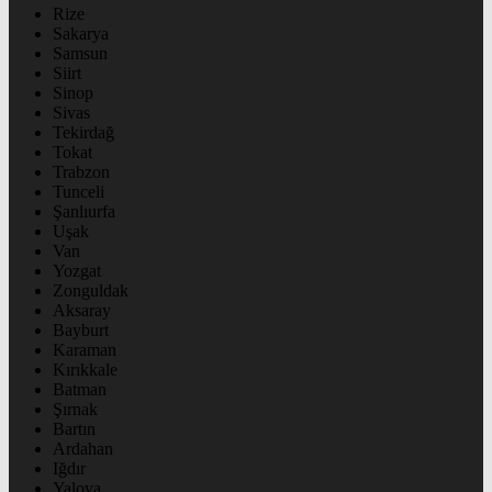
Rize
Sakarya
Samsun
Siirt
Sinop
Sivas
Tekirdağ
Tokat
Trabzon
Tunceli
Şanlıurfa
Uşak
Van
Yozgat
Zonguldak
Aksaray
Bayburt
Karaman
Kırıkkale
Batman
Şırnak
Bartın
Ardahan
Iğdır
Yalova