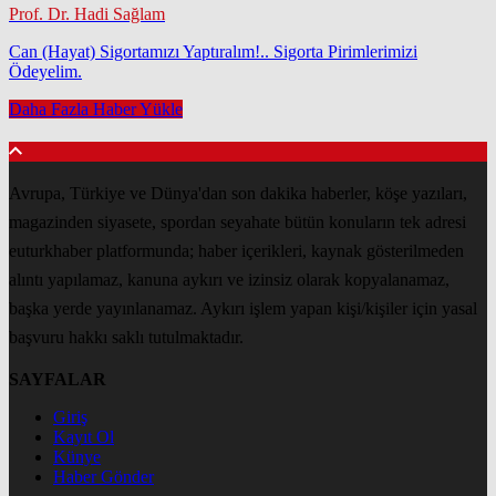
Prof. Dr. Hadi Sağlam
Can (Hayat) Sigortamızı Yaptıralım!.. Sigorta Pirimlerimizi
Ödeyelim.
Daha Fazla Haber Yükle
Avrupa, Türkiye ve Dünya'dan son dakika haberler, köşe yazıları,
magazinden siyasete, spordan seyahate bütün konuların tek adresi
euturkhaber platformunda; haber içerikleri, kaynak gösterilmeden
alıntı yapılamaz, kanuna aykırı ve izinsiz olarak kopyalanamaz,
başka yerde yayınlanamaz. Aykırı işlem yapan kişi/kişiler için yasal
başvuru hakkı saklı tutulmaktadır.
SAYFALAR
Giriş
Kayıt Ol
Künye
Haber Gönder