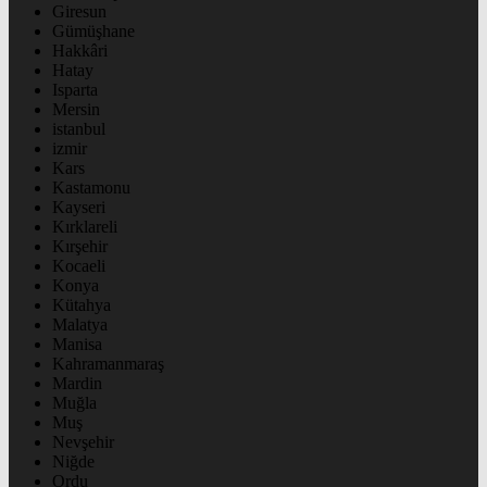
Giresun
Gümüşhane
Hakkâri
Hatay
Isparta
Mersin
istanbul
izmir
Kars
Kastamonu
Kayseri
Kırklareli
Kırşehir
Kocaeli
Konya
Kütahya
Malatya
Manisa
Kahramanmaraş
Mardin
Muğla
Muş
Nevşehir
Niğde
Ordu