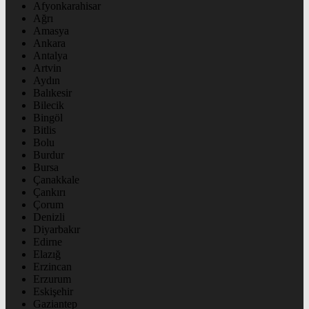
Afyonkarahisar
Ağrı
Amasya
Ankara
Antalya
Artvin
Aydın
Balıkesir
Bilecik
Bingöl
Bitlis
Bolu
Burdur
Bursa
Çanakkale
Çankırı
Çorum
Denizli
Diyarbakır
Edirne
Elazığ
Erzincan
Erzurum
Eskişehir
Gaziantep