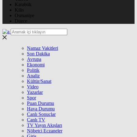
Karabük
Kilis
Osmaniye
Düzce
Namaz Vakitleri
Son Dakika
Avrupa
Ekonomi
Politik
Analiz
Kültür/Sanat
Video
Yazarlar
Spor
Puan Durumu
Hava Durumu
Canlı Sonuçlar
Canlı TV
TV Yayın Akışları
Nöbetçi Eczaneler
Giriş