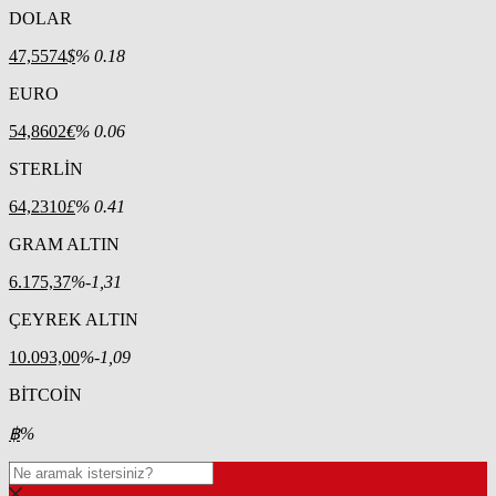
DOLAR
47,5574
$
% 0.18
EURO
54,8602
€
% 0.06
STERLİN
64,2310
£
% 0.41
GRAM ALTIN
6.175,37
%-1,31
ÇEYREK ALTIN
10.093,00
%-1,09
BİTCOİN
฿
%