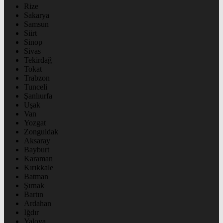
Rize
Sakarya
Samsun
Siirt
Sinop
Sivas
Tekirdağ
Tokat
Trabzon
Tunceli
Şanlıurfa
Uşak
Van
Yozgat
Zonguldak
Aksaray
Bayburt
Karaman
Kırıkkale
Batman
Şırnak
Bartın
Ardahan
Iğdır
Yalova