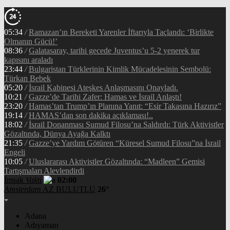
05:34
/
Ramazan’ın Bereketi Yarenler İftarıyla Taçlandı: ‘Birlikte
Olmanın Gücü!’
08:36
/
Galatasaray, tarihi gecede Juventus’u 5-2 yenerek tur
kapısını araladı
23:44
/
Bulgaristan Türklerinin Kimlik Mücadelesinin Sembolü:
Türkan Bebek
05:20
/
İsrail Kabinesi Ateşkes Anlaşmasını Onayladı.
10:21
/
Gazze’de Tarihi Zafer: Hamas ve İsrail Anlaştı!
23:20
/
Hamas’tan Trump’ın Planına Yanıt: “Esir Takasına Hazırız”
19:14
/
HAMAS’dan son dakika açıklaması!..
18:02
/
İsrail Donanması Sumud Filosu’na Saldırdı: Türk Aktivistler
Gözaltında, Dünya Ayağa Kalktı
21:35
/
Gazze’ye Yardım Götüren “Küresel Sumud Filosu”na İsrail
Engeli
10:05
/
Uluslararası Aktivistler Gözaltında: “Madleen” Gemisi
Tartışmaları Alevlendirdi
İmsak
Vakti
02:00
Amsterdam
AZ BULUTLU
26°
Adana
Adıyaman