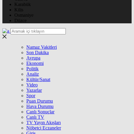
Karabük
Kilis
Osmaniye
Düzce
Namaz Vakitleri
Son Dakika
Avrupa
Ekonomi
Politik
Analiz
Kültür/Sanat
Video
Yazarlar
Spor
Puan Durumu
Hava Durumu
Canlı Sonuçlar
Canlı TV
TV Yayın Akışları
Nöbetçi Eczaneler
Giriş