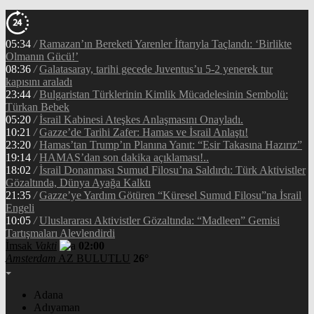
05:34
/
Ramazan’ın Bereketi Yarenler İftarıyla Taçlandı: ‘Birlikte
Olmanın Gücü!’
08:36
/
Galatasaray, tarihi gecede Juventus’u 5-2 yenerek tur
kapısını araladı
23:44
/
Bulgaristan Türklerinin Kimlik Mücadelesinin Sembolü:
Türkan Bebek
05:20
/
İsrail Kabinesi Ateşkes Anlaşmasını Onayladı.
10:21
/
Gazze’de Tarihi Zafer: Hamas ve İsrail Anlaştı!
23:20
/
Hamas’tan Trump’ın Planına Yanıt: “Esir Takasına Hazırız”
19:14
/
HAMAS’dan son dakika açıklaması!..
18:02
/
İsrail Donanması Sumud Filosu’na Saldırdı: Türk Aktivistler
Gözaltında, Dünya Ayağa Kalktı
21:35
/
Gazze’ye Yardım Götüren “Küresel Sumud Filosu”na İsrail
Engeli
10:05
/
Uluslararası Aktivistler Gözaltında: “Madleen” Gemisi
Tartışmaları Alevlendirdi
İmsak
Vakti
02:00
Amsterdam
AZ BULUTLU
26°
Adana
Adıyaman