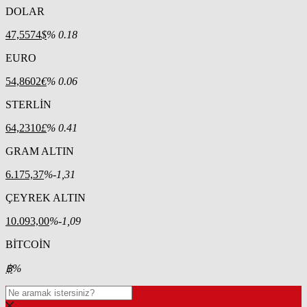
DOLAR
47,5574
$
% 0.18
EURO
54,8602
€
% 0.06
STERLİN
64,2310
£
% 0.41
GRAM ALTIN
6.175,37
%-1,31
ÇEYREK ALTIN
10.093,00
%-1,09
BİTCOİN
฿
%