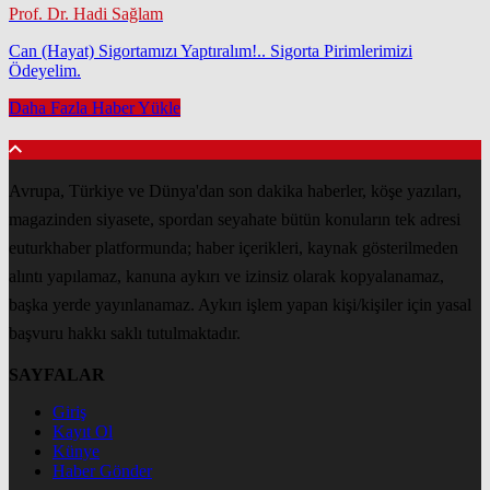
Prof. Dr. Hadi Sağlam
Can (Hayat) Sigortamızı Yaptıralım!.. Sigorta Pirimlerimizi
Ödeyelim.
Daha Fazla Haber Yükle
Avrupa, Türkiye ve Dünya'dan son dakika haberler, köşe yazıları,
magazinden siyasete, spordan seyahate bütün konuların tek adresi
euturkhaber platformunda; haber içerikleri, kaynak gösterilmeden
alıntı yapılamaz, kanuna aykırı ve izinsiz olarak kopyalanamaz,
başka yerde yayınlanamaz. Aykırı işlem yapan kişi/kişiler için yasal
başvuru hakkı saklı tutulmaktadır.
SAYFALAR
Giriş
Kayıt Ol
Künye
Haber Gönder