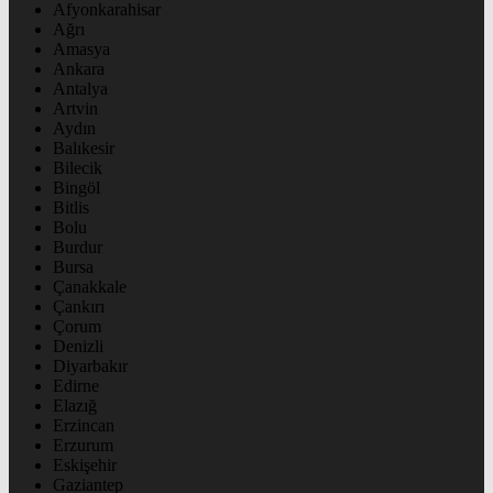
Afyonkarahisar
Ağrı
Amasya
Ankara
Antalya
Artvin
Aydın
Balıkesir
Bilecik
Bingöl
Bitlis
Bolu
Burdur
Bursa
Çanakkale
Çankırı
Çorum
Denizli
Diyarbakır
Edirne
Elazığ
Erzincan
Erzurum
Eskişehir
Gaziantep