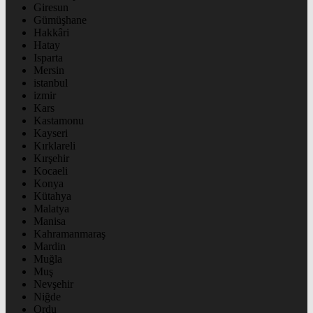
Giresun
Gümüşhane
Hakkâri
Hatay
Isparta
Mersin
istanbul
izmir
Kars
Kastamonu
Kayseri
Kırklareli
Kırşehir
Kocaeli
Konya
Kütahya
Malatya
Manisa
Kahramanmaraş
Mardin
Muğla
Muş
Nevşehir
Niğde
Ordu