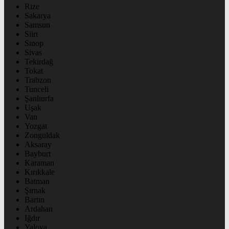
Rize
Sakarya
Samsun
Siirt
Sinop
Sivas
Tekirdağ
Tokat
Trabzon
Tunceli
Şanlıurfa
Uşak
Van
Yozgat
Zonguldak
Aksaray
Bayburt
Karaman
Kırıkkale
Batman
Şırnak
Bartın
Ardahan
Iğdır
Yalova