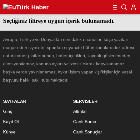
Seçtiğiniz filtreye uygun içerik bulunamadı.
Avrupa, Türkiye ve Dünya'dan son dakika haberler, köşe yazıları,
magazinden siyasete, spordan seyahate bütün konuların tek adresi
euturkhaber platformunda; haber içerikleri, kaynak gösterilmeden
alıntı yapılamaz, kanuna aykırı ve izinsiz olarak kopyalanamaz,
başka yerde yayınlanamaz. Aykırı işlem yapan kişi/kişiler için yasal
başvuru hakkı saklı tutulmaktadır.
SAYFALAR
SERVİSLER
Giriş
Altınlar
Kayıt Ol
Canlı Borsa
Künye
Canlı Sonuçlar