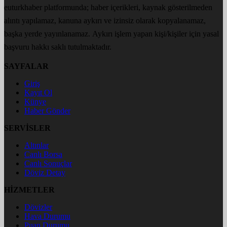
euturkhaber platformunda; haber içerikleri, kaynak gösterilmeden
alıntı yapılamaz, kanuna aykırı ve izinsiz olarak kopyalanamaz,
başka yerde yayınlanamaz. Aykırı işlem yapan kişi/kişiler için yasal
başvuru hakkı saklı tutulmaktadır.
SAYFALAR
Giriş
Kayıt Ol
Künye
Haber Gönder
SERVİSLER
Altınlar
Canlı Borsa
Canlı Sonuçlar
Döviz Detay
HİZMETLER
Dövizler
Hava Durumu
Puan Durumu