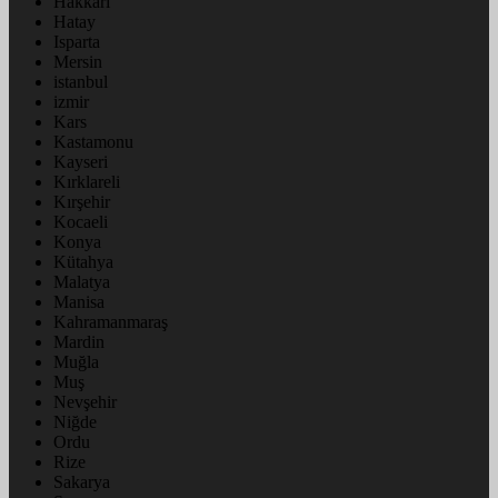
Hakkâri
Hatay
Isparta
Mersin
istanbul
izmir
Kars
Kastamonu
Kayseri
Kırklareli
Kırşehir
Kocaeli
Konya
Kütahya
Malatya
Manisa
Kahramanmaraş
Mardin
Muğla
Muş
Nevşehir
Niğde
Ordu
Rize
Sakarya