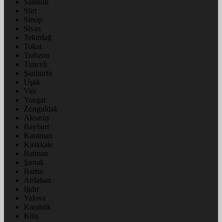
Samsun
Siirt
Sinop
Sivas
Tekirdağ
Tokat
Trabzon
Tunceli
Şanlıurfa
Uşak
Van
Yozgat
Zonguldak
Aksaray
Bayburt
Karaman
Kırıkkale
Batman
Şırnak
Bartın
Ardahan
Iğdır
Yalova
Karabük
Kilis