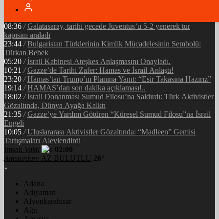
05:34
/
Ramazan’ın Bereketi Yarenler İftarıyla Taçlandı: ‘Birlikte
Olmanın Gücü!’
08:36
/
Galatasaray, tarihi gecede Juventus’u 5-2 yenerek tur
kapısını araladı
23:44
/
Bulgaristan Türklerinin Kimlik Mücadelesinin Sembolü:
Türkan Bebek
05:20
/
İsrail Kabinesi Ateşkes Anlaşmasını Onayladı.
10:21
/
Gazze’de Tarihi Zafer: Hamas ve İsrail Anlaştı!
23:20
/
Hamas’tan Trump’ın Planına Yanıt: “Esir Takasına Hazırız”
19:14
/
HAMAS’dan son dakika açıklaması!..
18:02
/
İsrail Donanması Sumud Filosu’na Saldırdı: Türk Aktivistler
Gözaltında, Dünya Ayağa Kalktı
21:35
/
Gazze’ye Yardım Götüren “Küresel Sumud Filosu”na İsrail
Engeli
10:05
/
Uluslararası Aktivistler Gözaltında: “Madleen” Gemisi
Tartışmaları Alevlendirdi
İmsak
Vakti
02:00
Amsterdam
AZ BULUTLU
26°
Adana
Adıyaman
Afyonkarahisar
Ağrı
Amasya