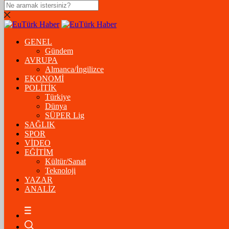
DOLAR
47,5574
$
% 0.18
GENEL
EURO
Gündem
AVRUPA
54,8602
€
% 0.06
Almanca/İngilizce
STERLİN
EKONOMİ
POLİTİK
64,2310
£
% 0.41
Türkiye
Dünya
GRAM ALTIN
SÜPER Lig
SAĞLIK
6.175,37
%-1,31
SPOR
VİDEO
ÇEYREK ALTIN
EĞİTİM
Kültür/Sanat
10.093,00
%-1,09
Teknoloji
YAZAR
BİTCOİN
ANALİZ
฿
%