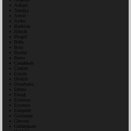
Ankara
Antalya
Artvin
Aydın
Balıkesir
Bilecik
Bingöl
Bitlis
Bolu
Burdur
Bursa
Çanakkale
Çankırı
Çorum
Denizli
Diyarbakır
Edirne
Elazığ
Erzincan
Erzurum
Eskişehir
Gaziantep
Giresun
Gümüşhane