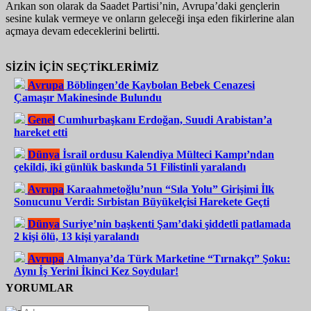
Arıkan son olarak da Saadet Partisi’nin, Avrupa’daki gençlerin
sesine kulak vermeye ve onların geleceği inşa eden fikirlerine alan
açmaya devam edeceklerini belirtti.
SİZİN İÇİN SEÇTİKLERİMİZ
Avrupa
Böblingen’de Kaybolan Bebek Cenazesi
Çamaşır Makinesinde Bulundu
Genel
Cumhurbaşkanı Erdoğan, Suudi Arabistan’a
hareket etti
Dünya
İsrail ordusu Kalendiya Mülteci Kampı’ndan
çekildi, iki günlük baskında 51 Filistinli yaralandı
Avrupa
Karaahmetoğlu’nun “Sıla Yolu” Girişimi İlk
Sonucunu Verdi: Sırbistan Büyükelçisi Harekete Geçti
Dünya
Suriye’nin başkenti Şam’daki şiddetli patlamada
2 kişi ölü, 13 kişi yaralandı
Avrupa
Almanya’da Türk Marketine “Tırnakçı” Şoku:
Aynı İş Yerini İkinci Kez Soydular!
YORUMLAR