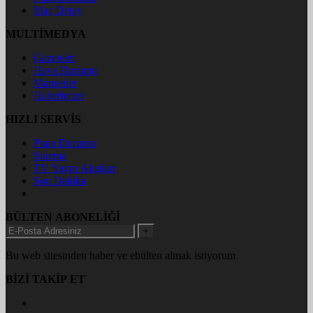
Maç Detay
MULTİMEDYA
Gazeteler
Hava Durumu
Manşetler
Haberlerim
HIZLI SERVİS
Puan Durumu
Sinema
TV Yayın Akışları
Son Dakika
BÜLTEN ABONELİĞİ
+
Bu web sitesinden haber ve ebülten almak istiyorum
BİZİ TAKİP ET