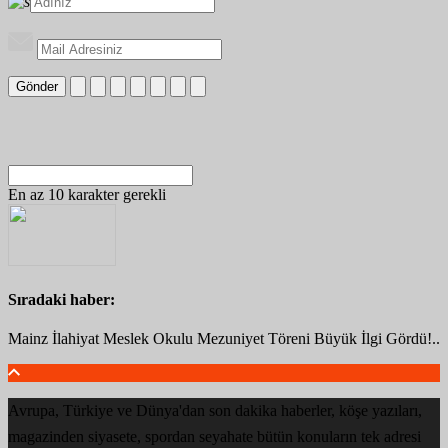
Gönder
En az 10 karakter gerekli
Sıradaki haber:
Mainz İlahiyat Meslek Okulu Mezuniyet Töreni Büyük İlgi Gördü!..
Avrupa, Türkiye ve Dünya'dan son dakika haberler, köşe yazıları,
magazinden siyasete, spordan seyahate bütün konuların tek adresi