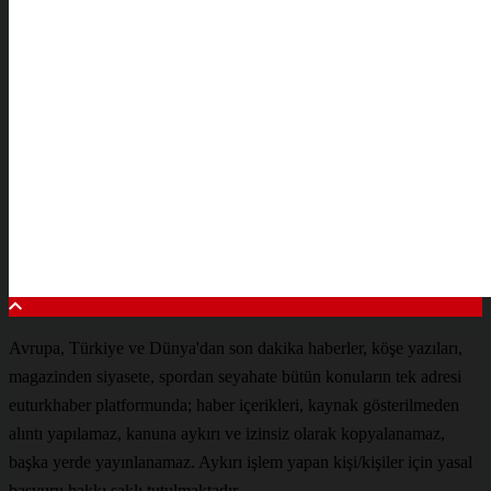
Avrupa, Türkiye ve Dünya'dan son dakika haberler, köşe yazıları,
magazinden siyasete, spordan seyahate bütün konuların tek adresi
euturkhaber platformunda; haber içerikleri, kaynak gösterilmeden
alıntı yapılamaz, kanuna aykırı ve izinsiz olarak kopyalanamaz,
başka yerde yayınlanamaz. Aykırı işlem yapan kişi/kişiler için yasal
başvuru hakkı saklı tutulmaktadır.