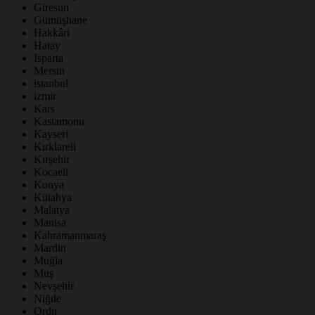
Giresun
Gümüşhane
Hakkâri
Hatay
Isparta
Mersin
istanbul
izmir
Kars
Kastamonu
Kayseri
Kırklareli
Kırşehir
Kocaeli
Konya
Kütahya
Malatya
Manisa
Kahramanmaraş
Mardin
Muğla
Muş
Nevşehir
Niğde
Ordu