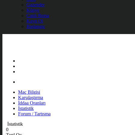
Gazeteler
Künye
Canlı Borsa
Kayıt Ol
Başlangıç
Maç Bilgisi
Karşılaştırma
İddaa Oranları
İstatistik
Forum / Tartışma
İstatistik
0
Topl Oy.