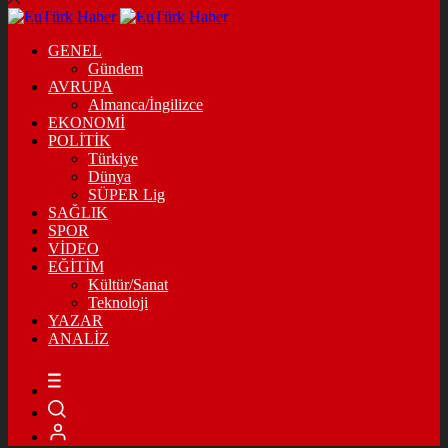
GENEL
Gündem
AVRUPA
Almanca/İngilizce
EKONOMİ
POLİTİK
Türkiye
Dünya
SÜPER Lig
SAĞLIK
SPOR
VİDEO
EĞİTİM
Kültür/Sanat
Teknoloji
YAZAR
ANALİZ