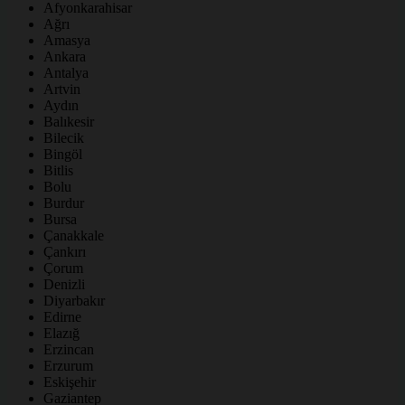
Afyonkarahisar
Ağrı
Amasya
Ankara
Antalya
Artvin
Aydın
Balıkesir
Bilecik
Bingöl
Bitlis
Bolu
Burdur
Bursa
Çanakkale
Çankırı
Çorum
Denizli
Diyarbakır
Edirne
Elazığ
Erzincan
Erzurum
Eskişehir
Gaziantep