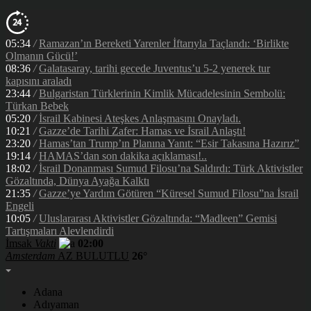
05:34
/
Ramazan’ın Bereketi Yarenler İftarıyla Taçlandı: ‘Birlikte
Olmanın Gücü!’
08:36
/
Galatasaray, tarihi gecede Juventus’u 5-2 yenerek tur
kapısını araladı
23:44
/
Bulgaristan Türklerinin Kimlik Mücadelesinin Sembolü:
Türkan Bebek
05:20
/
İsrail Kabinesi Ateşkes Anlaşmasını Onayladı.
10:21
/
Gazze’de Tarihi Zafer: Hamas ve İsrail Anlaştı!
23:20
/
Hamas’tan Trump’ın Planına Yanıt: “Esir Takasına Hazırız”
19:14
/
HAMAS’dan son dakika açıklaması!..
18:02
/
İsrail Donanması Sumud Filosu’na Saldırdı: Türk Aktivistler
Gözaltında, Dünya Ayağa Kalktı
21:35
/
Gazze’ye Yardım Götüren “Küresel Sumud Filosu”na İsrail
Engeli
10:05
/
Uluslararası Aktivistler Gözaltında: “Madleen” Gemisi
Tartışmaları Alevlendirdi
İmsak
Vakti
02:00
Amsterdam
AZ BULUTLU
26°
Adana
Adıyaman