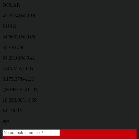
DOLAR
47,5574
$
% 0.18
EURO
54,8602
€
% 0.06
STERLİN
64,2310
£
% 0.41
GRAM ALTIN
6.175,37
%-1,31
ÇEYREK ALTIN
10.093,00
%-1,09
BİTCOİN
฿
%