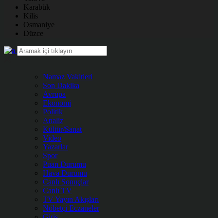
Karabük
Kilis
Osmaniye
Düzce
Namaz Vakitleri
Son Dakika
Avrupa
Ekonomi
Politik
Analiz
Kültür/Sanat
Video
Yazarlar
Spor
Puan Durumu
Hava Durumu
Canlı Sonuçlar
Canlı TV
TV Yayın Akışları
Nöbetçi Eczaneler
Giriş