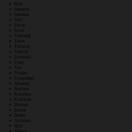
Rize
Sakarya
Samsun
Siirt
Sinop
Sivas
Tekirdağ
Tokat
Trabzon
Tunceli
Şanlıurfa
Uşak
Van
Yozgat
Zonguldak
Aksaray
Bayburt
Karaman
Kırıkkale
Batman
Şırnak
Bartın
Ardahan
Iğdır
Yalova