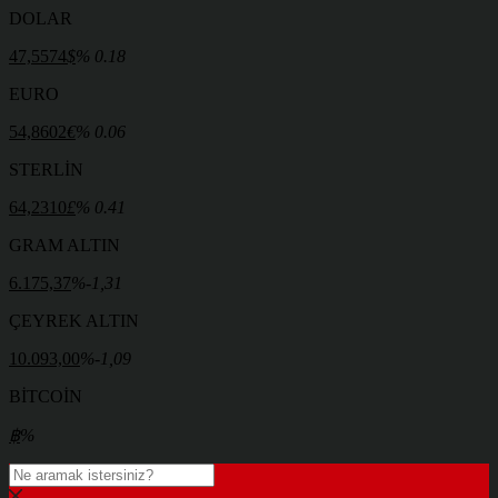
DOLAR
47,5574
$
% 0.18
EURO
54,8602
€
% 0.06
STERLİN
64,2310
£
% 0.41
GRAM ALTIN
6.175,37
%-1,31
ÇEYREK ALTIN
10.093,00
%-1,09
BİTCOİN
฿
%