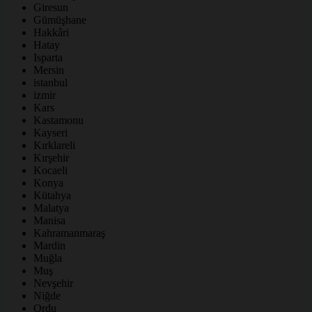
Giresun
Gümüşhane
Hakkâri
Hatay
Isparta
Mersin
istanbul
izmir
Kars
Kastamonu
Kayseri
Kırklareli
Kırşehir
Kocaeli
Konya
Kütahya
Malatya
Manisa
Kahramanmaraş
Mardin
Muğla
Muş
Nevşehir
Niğde
Ordu