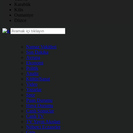
Karabük
Kilis
Osmaniye
Düzce
Namaz Vakitleri
Son Dakika
Avrupa
Ekonomi
Politik
Analiz
Kültür/Sanat
Video
Yazarlar
Spor
Puan Durumu
Hava Durumu
Canlı Sonuçlar
Canlı TV
TV Yayın Akışları
Nöbetçi Eczaneler
Giriş