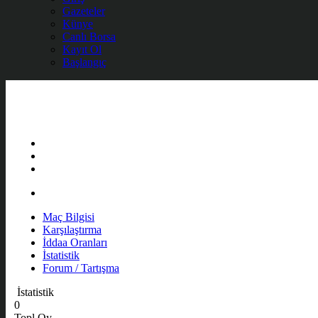
Gazeteler
Künye
Canlı Borsa
Kayıt Ol
Başlangıç
Maç Bilgisi
Karşılaştırma
İddaa Oranları
İstatistik
Forum / Tartışma
İstatistik
0
Topl Oy.