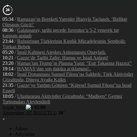
05:34
/
Ramazan’ın Bereketi Yarenler İftarıyla Taçlandı: ‘Birlikte
Olmanın Gücü!’
08:36
/
Galatasaray, tarihi gecede Juventus’u 5-2 yenerek tur
kapısını araladı
23:44
/
Bulgaristan Türklerinin Kimlik Mücadelesinin Sembolü:
Türkan Bebek
05:20
/
İsrail Kabinesi Ateşkes Anlaşmasını Onayladı.
10:21
/
Gazze’de Tarihi Zafer: Hamas ve İsrail Anlaştı!
23:20
/
Hamas’tan Trump’ın Planına Yanıt: “Esir Takasına Hazırız”
19:14
/
HAMAS’dan son dakika açıklaması!..
18:02
/
İsrail Donanması Sumud Filosu’na Saldırdı: Türk Aktivistler
Gözaltında, Dünya Ayağa Kalktı
21:35
/
Gazze’ye Yardım Götüren “Küresel Sumud Filosu”na İsrail
Engeli
10:05
/
Uluslararası Aktivistler Gözaltında: “Madleen” Gemisi
Tartışmaları Alevlendirdi
İmsak
Vakti
02:00
Amsterdam
AZ BULUTLU
26°
Adana
Adıyaman