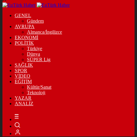
GENEL
Gündem
AVRUPA
Almanca/İngilizce
EKONOMİ
POLİTİK
Türkiye
Dünya
SÜPER Lig
SAĞLIK
SPOR
VİDEO
EĞİTİM
Kültür/Sanat
Teknoloji
YAZAR
ANALİZ