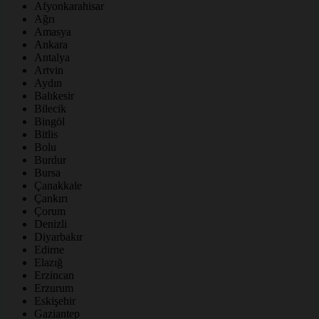
Afyonkarahisar
Ağrı
Amasya
Ankara
Antalya
Artvin
Aydın
Balıkesir
Bilecik
Bingöl
Bitlis
Bolu
Burdur
Bursa
Çanakkale
Çankırı
Çorum
Denizli
Diyarbakır
Edirne
Elazığ
Erzincan
Erzurum
Eskişehir
Gaziantep