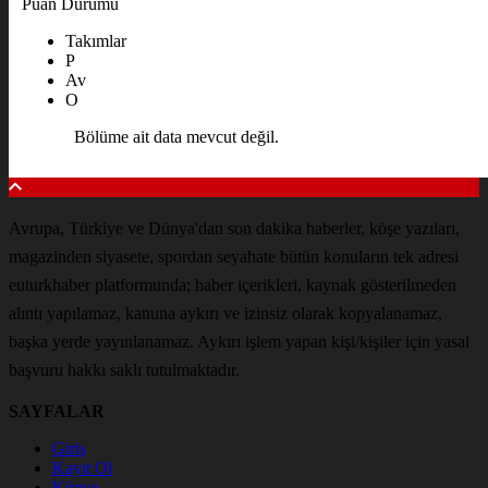
Puan Durumu
Takımlar
P
Av
O
Bölüme ait data mevcut değil.
Avrupa, Türkiye ve Dünya'dan son dakika haberler, köşe yazıları,
magazinden siyasete, spordan seyahate bütün konuların tek adresi
euturkhaber platformunda; haber içerikleri, kaynak gösterilmeden
alıntı yapılamaz, kanuna aykırı ve izinsiz olarak kopyalanamaz,
başka yerde yayınlanamaz. Aykırı işlem yapan kişi/kişiler için yasal
başvuru hakkı saklı tutulmaktadır.
SAYFALAR
Giriş
Kayıt Ol
Künye