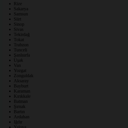
Rize
Sakarya
Samsun
Siirt
Sinop
Sivas
Tekirdağ
Tokat
Trabzon
Tunceli
Şanlıurfa
Uşak
Van
Yozgat
Zonguldak
Aksaray
Bayburt
Karaman
Kırıkkale
Batman
Şırnak
Bartın
Ardahan
Iğdır
Yalova