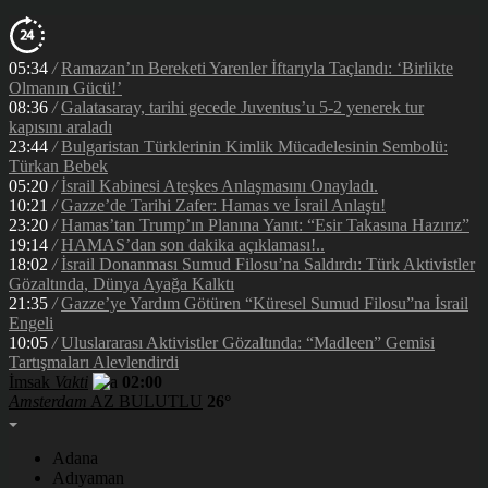
05:34
/
Ramazan’ın Bereketi Yarenler İftarıyla Taçlandı: ‘Birlikte
Olmanın Gücü!’
08:36
/
Galatasaray, tarihi gecede Juventus’u 5-2 yenerek tur
kapısını araladı
23:44
/
Bulgaristan Türklerinin Kimlik Mücadelesinin Sembolü:
Türkan Bebek
05:20
/
İsrail Kabinesi Ateşkes Anlaşmasını Onayladı.
10:21
/
Gazze’de Tarihi Zafer: Hamas ve İsrail Anlaştı!
23:20
/
Hamas’tan Trump’ın Planına Yanıt: “Esir Takasına Hazırız”
19:14
/
HAMAS’dan son dakika açıklaması!..
18:02
/
İsrail Donanması Sumud Filosu’na Saldırdı: Türk Aktivistler
Gözaltında, Dünya Ayağa Kalktı
21:35
/
Gazze’ye Yardım Götüren “Küresel Sumud Filosu”na İsrail
Engeli
10:05
/
Uluslararası Aktivistler Gözaltında: “Madleen” Gemisi
Tartışmaları Alevlendirdi
İmsak
Vakti
02:00
Amsterdam
AZ BULUTLU
26°
Adana
Adıyaman