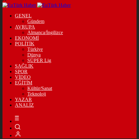
GENEL
Gündem
AVRUPA
Almanca/İngilizce
EKONOMİ
POLİTİK
Türkiye
Dünya
SÜPER Lig
SAĞLIK
SPOR
VİDEO
EĞİTİM
Kültür/Sanat
Teknoloji
YAZAR
ANALİZ