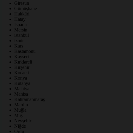
Giresun
Gümüşhane
Hakkâri
Hatay
Isparta
Mersin
istanbul
izmir
Kars
Kastamonu
Kayseri
Kırklareli
Kırşehir
Kocaeli
Konya
Kütahya
Malatya
Manisa
Kahramanmaraş
Mardin
Muğla
Muş
Nevşehir
Niğde
Ordu