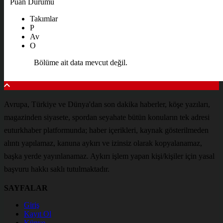
Puan Durumu
Takımlar
P
Av
O
Bölüme ait data mevcut değil.
Avrupa, Türkiye ve Dünya'dan son dakika haberler, köşe yazıları,
magazinden siyasete, spordan seyahate bütün konuların tek adresi
euturkhaber platformunda; haber içerikleri, kaynak gösterilmeden
alıntı yapılamaz, kanuna aykırı ve izinsiz olarak kopyalanamaz,
başka yerde yayınlanamaz. Aykırı işlem yapan kişi/kişiler için yasal
başvuru hakkı saklı tutulmaktadır.
SAYFALAR
Giriş
Kayıt Ol
Künye