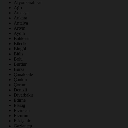
Afyonkarahisar
Ağrı
Amasya
Ankara
Antalya
Artvin
Aydın
Balıkesir
Bilecik
Bingöl
Bitlis
Bolu
Burdur
Bursa
Çanakkale
Çankırı
Çorum
Denizli
Diyarbakır
Edirne
Elazığ
Erzincan
Erzurum
Eskişehir
Gaziantep