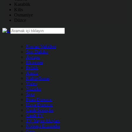
Karabük
Kilis
Osmaniye
Düzce
Namaz Vakitleri
Son Dakika
Avrupa
Ekonomi
Politik
Analiz
Kültür/Sanat
Video
Yazarlar
Spor
Puan Durumu
Hava Durumu
Canlı Sonuçlar
Canlı TV
TV Yayın Akışları
Nöbetçi Eczaneler
Giriş