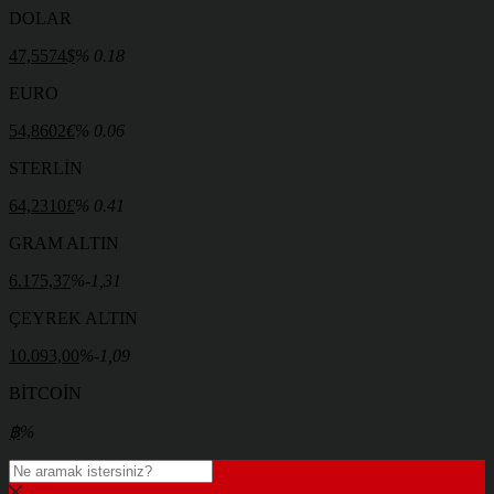
DOLAR
47,5574
$
% 0.18
EURO
54,8602
€
% 0.06
STERLİN
64,2310
£
% 0.41
GRAM ALTIN
6.175,37
%-1,31
ÇEYREK ALTIN
10.093,00
%-1,09
BİTCOİN
฿
%