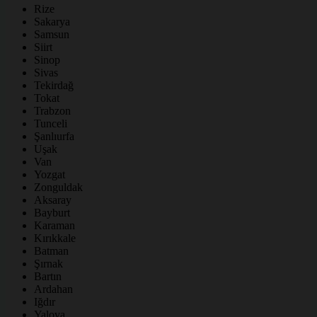
Rize
Sakarya
Samsun
Siirt
Sinop
Sivas
Tekirdağ
Tokat
Trabzon
Tunceli
Şanlıurfa
Uşak
Van
Yozgat
Zonguldak
Aksaray
Bayburt
Karaman
Kırıkkale
Batman
Şırnak
Bartın
Ardahan
Iğdır
Yalova