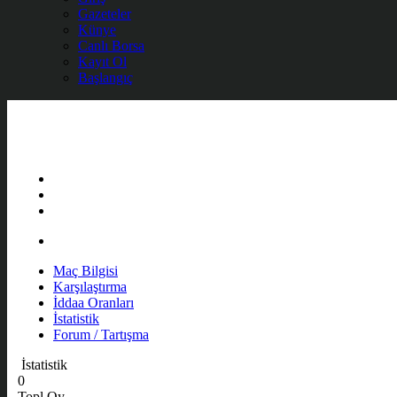
Gazeteler
Künye
Canlı Borsa
Kayıt Ol
Başlangıç
Maç Bilgisi
Karşılaştırma
İddaa Oranları
İstatistik
Forum / Tartışma
İstatistik
0
Topl Oy.