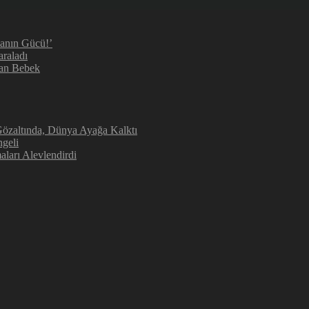
manın Gücü!’
araladı
kan Bebek
 Gözaltında, Dünya Ayağa Kalktı
geli
aları Alevlendirdi