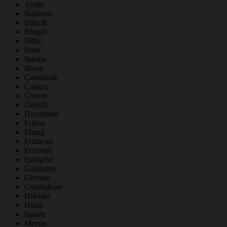
Aydın
Balıkesir
Bilecik
Bingöl
Bitlis
Bolu
Burdur
Bursa
Çanakkale
Çankırı
Çorum
Denizli
Diyarbakır
Edirne
Elazığ
Erzincan
Erzurum
Eskişehir
Gaziantep
Giresun
Gümüşhane
Hakkâri
Hatay
Isparta
Mersin