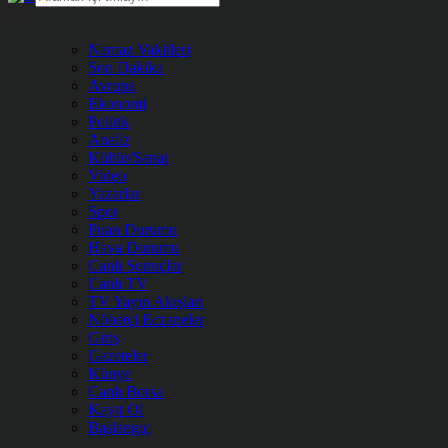
Namaz Vakitleri
Son Dakika
Avrupa
Ekonomi
Politik
Analiz
Kültür/Sanat
Video
Yazarlar
Spor
Puan Durumu
Hava Durumu
Canlı Sonuçlar
Canlı TV
TV Yayın Akışları
Nöbetçi Eczaneler
Giriş
Gazeteler
Künye
Canlı Borsa
Kayıt Ol
Başlangıç