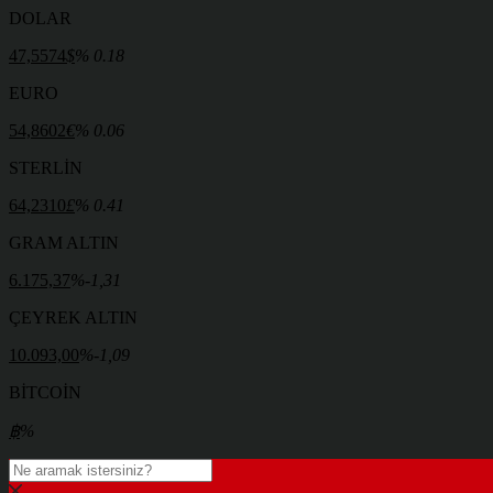
DOLAR
47,5574
$
% 0.18
EURO
54,8602
€
% 0.06
STERLİN
64,2310
£
% 0.41
GRAM ALTIN
6.175,37
%-1,31
ÇEYREK ALTIN
10.093,00
%-1,09
BİTCOİN
฿
%