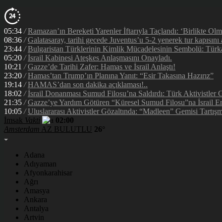
05:34
/
Ramazan’ın Bereketi Yarenler İftarıyla Taçlandı: ‘Birlikte Ol
08:36
/
Galatasaray, tarihi gecede Juventus’u 5-2 yenerek tur kapısını 
23:44
/
Bulgaristan Türklerinin Kimlik Mücadelesinin Sembolü: Tür
05:20
/
İsrail Kabinesi Ateşkes Anlaşmasını Onayladı.
10:21
/
Gazze’de Tarihi Zafer: Hamas ve İsrail Anlaştı!
23:20
/
Hamas’tan Trump’ın Planına Yanıt: “Esir Takasına Hazırız”
19:14
/
HAMAS’dan son dakika açıklaması!..
18:02
/
İsrail Donanması Sumud Filosu’na Saldırdı: Türk Aktivistler
21:35
/
Gazze’ye Yardım Götüren “Küresel Sumud Filosu”na İsrail En
10:05
/
Uluslararası Aktivistler Gözaltında: “Madleen” Gemisi Tartışm
İmsak
Vakti
02:00
Amsterdam
AZ BULUTLU
26°
Adana
Adıyaman
Afyonkarahisar
Ağrı
Amasya
Ankara
Antalya
Artvin