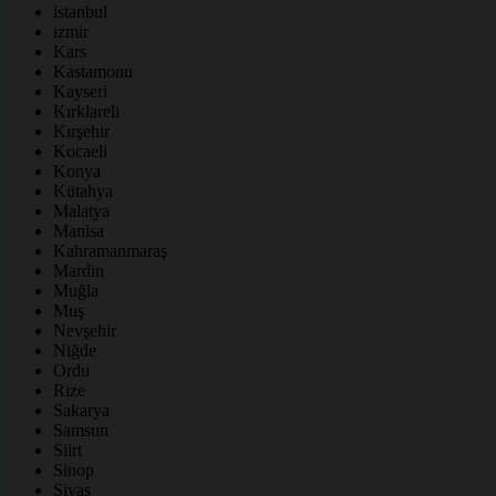
istanbul
izmir
Kars
Kastamonu
Kayseri
Kırklareli
Kırşehir
Kocaeli
Konya
Kütahya
Malatya
Manisa
Kahramanmaraş
Mardin
Muğla
Muş
Nevşehir
Niğde
Ordu
Rize
Sakarya
Samsun
Siirt
Sinop
Sivas