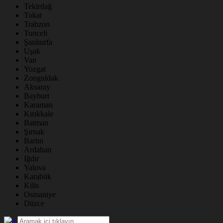
Tekirdağ
Tokat
Trabzon
Tunceli
Şanlıurfa
Uşak
Van
Yozgat
Zonguldak
Aksaray
Bayburt
Karaman
Kırıkkale
Batman
Şırnak
Bartın
Ardahan
Iğdır
Yalova
Karabük
Kilis
Osmaniye
Düzce