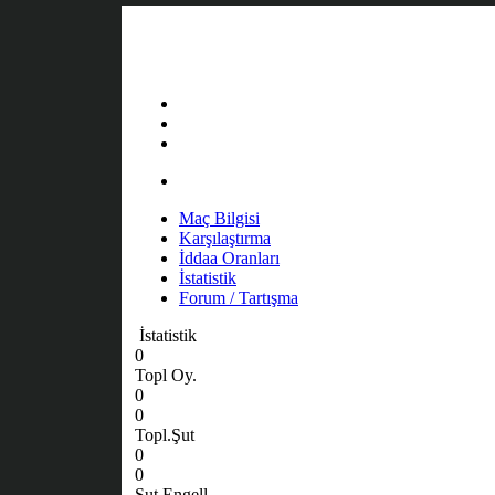
Maç Bilgisi
Karşılaştırma
İddaa Oranları
İstatistik
Forum / Tartışma
İstatistik
0
Topl Oy.
0
0
Topl.Şut
0
0
Şut Engell.