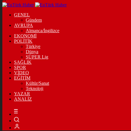
GENEL
Gündem
AVRUPA
Almanca/İngilizce
EKONOMİ
POLİTİK
Türkiye
Dünya
SÜPER Lig
SAĞLIK
SPOR
VİDEO
EĞİTİM
Kültür/Sanat
Teknoloji
YAZAR
ANALİZ