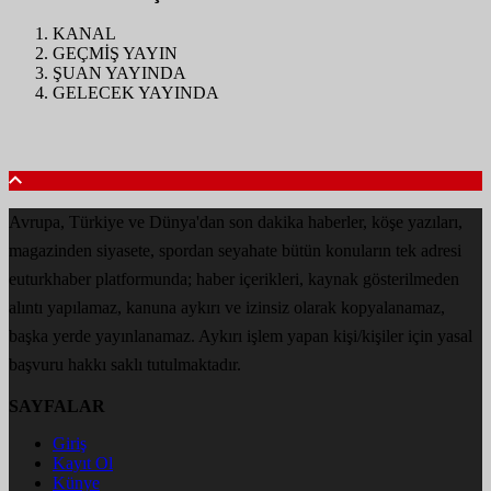
KANAL
GEÇMİŞ YAYIN
ŞUAN YAYINDA
GELECEK YAYINDA
Avrupa, Türkiye ve Dünya'dan son dakika haberler, köşe yazıları,
magazinden siyasete, spordan seyahate bütün konuların tek adresi
euturkhaber platformunda; haber içerikleri, kaynak gösterilmeden
alıntı yapılamaz, kanuna aykırı ve izinsiz olarak kopyalanamaz,
başka yerde yayınlanamaz. Aykırı işlem yapan kişi/kişiler için yasal
başvuru hakkı saklı tutulmaktadır.
SAYFALAR
Giriş
Kayıt Ol
Künye