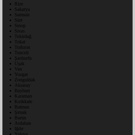
Rize
Sakarya
Samsun
Siirt
Sinop
Sivas
Tekirdağ
Tokat
Trabzon
Tunceli
Şanlıurfa
Uşak
Van
Yozgat
Zonguldak
Aksaray
Bayburt
Karaman
Kırıkkale
Batman
Şırnak
Bartın
Ardahan
Iğdır
Yalova