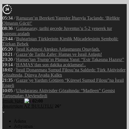
05:34
/
Ramazan’ın Bereketi Yarenler İftarıyla Taçlandı: ‘Birlikte
Olmanın Gücü!’
08:36
/
Galatasaray, tarihi gecede Juventus’u 5-2 yenerek tur
kapısını araladı
23:44
/
Bulgaristan Türklerinin Kimlik Mücadelesinin Sembolü:
Türkan Bebek
05:20
/
İsrail Kabinesi Ateşkes Anlaşmasını Onayladı.
10:21
/
Gazze’de Tarihi Zafer: Hamas ve İsrail Anlaştı!
23:20
/
Hamas’tan Trump’ın Planına Yanıt: “Esir Takasına Hazırız”
19:14
/
HAMAS’dan son dakika açıklaması!..
18:02
/
İsrail Donanması Sumud Filosu’na Saldırdı: Türk Aktivistler
Gözaltında, Dünya Ayağa Kalktı
21:35
/
Gazze’ye Yardım Götüren “Küresel Sumud Filosu”na İsrail
Engeli
10:05
/
Uluslararası Aktivistler Gözaltında: “Madleen” Gemisi
Tartışmaları Alevlendirdi
İmsak
Vakti
02:00
Amsterdam
AZ BULUTLU
26°
Adana
Adıyaman