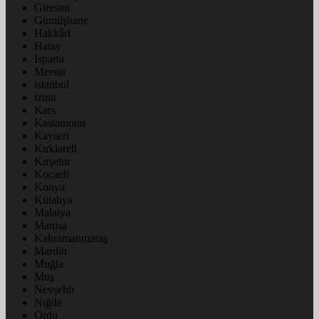
Giresun
Gümüşhane
Hakkâri
Hatay
Isparta
Mersin
istanbul
izmir
Kars
Kastamonu
Kayseri
Kırklareli
Kırşehir
Kocaeli
Konya
Kütahya
Malatya
Manisa
Kahramanmaraş
Mardin
Muğla
Muş
Nevşehir
Niğde
Ordu