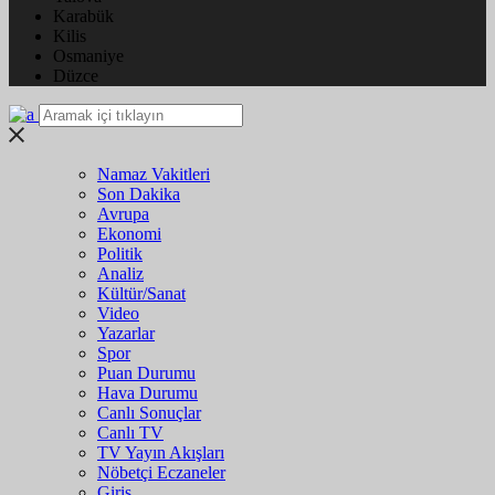
Karabük
Kilis
Osmaniye
Düzce
Namaz Vakitleri
Son Dakika
Avrupa
Ekonomi
Politik
Analiz
Kültür/Sanat
Video
Yazarlar
Spor
Puan Durumu
Hava Durumu
Canlı Sonuçlar
Canlı TV
TV Yayın Akışları
Nöbetçi Eczaneler
Giriş