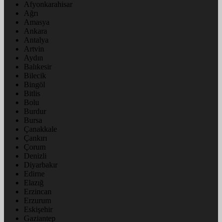
Afyonkarahisar
Ağrı
Amasya
Ankara
Antalya
Artvin
Aydın
Balıkesir
Bilecik
Bingöl
Bitlis
Bolu
Burdur
Bursa
Çanakkale
Çankırı
Çorum
Denizli
Diyarbakır
Edirne
Elazığ
Erzincan
Erzurum
Eskişehir
Gaziantep