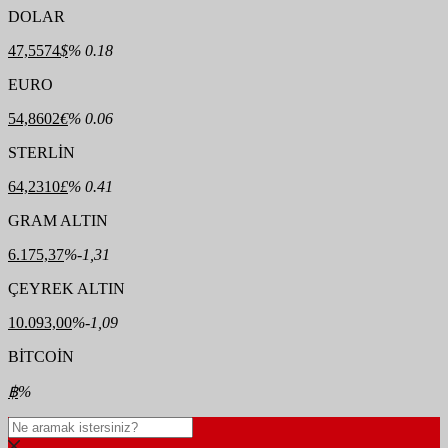
DOLAR
47,5574
$
% 0.18
EURO
54,8602
€
% 0.06
STERLİN
64,2310
£
% 0.41
GRAM ALTIN
6.175,37
%-1,31
ÇEYREK ALTIN
10.093,00
%-1,09
BİTCOİN
฿
%