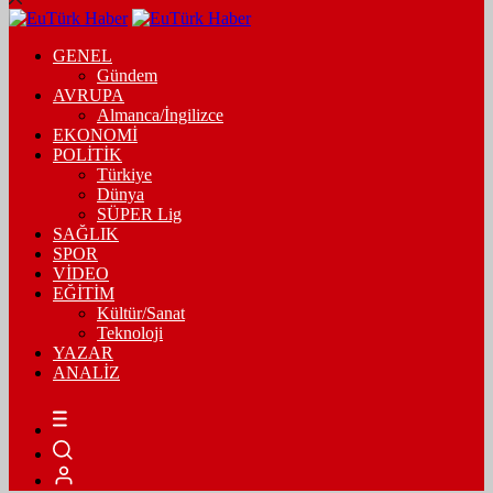
GENEL
Gündem
AVRUPA
Almanca/İngilizce
EKONOMİ
POLİTİK
Türkiye
Dünya
SÜPER Lig
SAĞLIK
SPOR
VİDEO
EĞİTİM
Kültür/Sanat
Teknoloji
YAZAR
ANALİZ