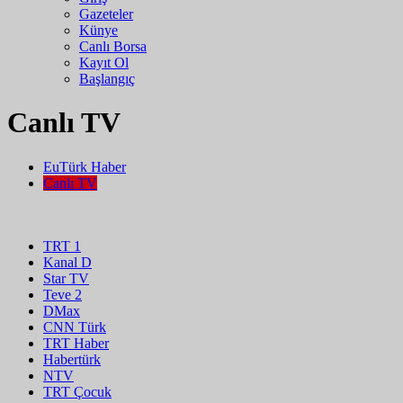
Gazeteler
Künye
Canlı Borsa
Kayıt Ol
Başlangıç
Canlı TV
EuTürk Haber
Canlı TV
TRT 1
Kanal D
Star TV
Teve 2
DMax
CNN Türk
TRT Haber
Habertürk
NTV
TRT Çocuk