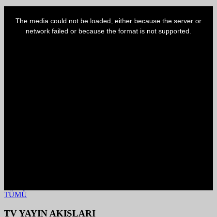
This
is
The media could not be loaded, either because the server or
a
modal
network failed or because the format is not supported.
window.
TÜMÜ
TV YAYIN AKIŞLARI