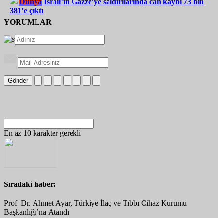
Dünya
İsrail’in Gazze’ye saldırılarında can kaybı 73 bin
381’e çıktı
YORUMLAR
Gönder
En az 10 karakter gerekli
Sıradaki haber:
Prof. Dr. Ahmet Ayar, Türkiye İlaç ve Tıbbı Cihaz Kurumu
Başkanlığı’na Atandı