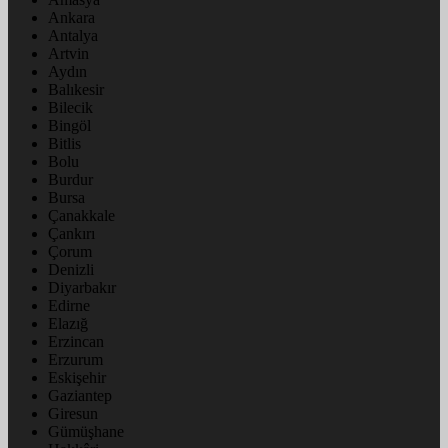
Ankara
Antalya
Artvin
Aydın
Balıkesir
Bilecik
Bingöl
Bitlis
Bolu
Burdur
Bursa
Çanakkale
Çankırı
Çorum
Denizli
Diyarbakır
Edirne
Elazığ
Erzincan
Erzurum
Eskişehir
Gaziantep
Giresun
Gümüşhane