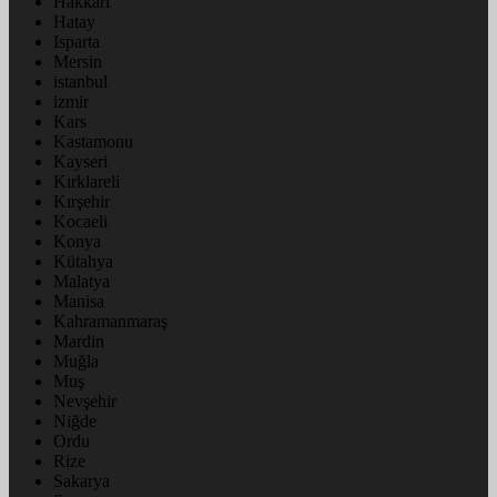
Hakkâri
Hatay
Isparta
Mersin
istanbul
izmir
Kars
Kastamonu
Kayseri
Kırklareli
Kırşehir
Kocaeli
Konya
Kütahya
Malatya
Manisa
Kahramanmaraş
Mardin
Muğla
Muş
Nevşehir
Niğde
Ordu
Rize
Sakarya