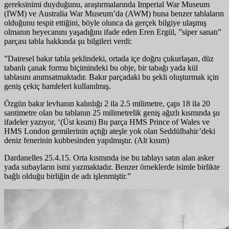
gereksinimi duyduğunu, araştırmalarında Imperial War Museum
(IWM) ve Australia War Museum’da (AWM) buna benzer tablaların
olduğunu tespit ettiğini, böyle olunca da gerçek bilgiye ulaşmış
olmanın heyecanını yaşadığını ifade eden Eren Ergül, ”siper sanatı”
parçası tabla hakkında şu bilgileri verdi:
”Dairesel bakır tabla şeklindeki, ortada içe doğru çukurlaşan, düz
tabanlı çanak formu biçimindeki bu obje, bir tabağı yada kül
tablasını anımsatmaktadır. Bakır parçadaki bu şekli oluşturmak için
geniş çekiç hamleleri kullanılmış.
Özgün bakır levhanın kalınlığı 2 ila 2.5 milimetre, çapı 18 ila 20
santimetre olan bu tablanın 25 milimetrelik geniş ağızlı kısmında şu
ifadeler yazıyor, ‘(Üst kısım) Bu parça HMS Prince of Wales ve
HMS London gemilerinin açtığı ateşle yok olan Seddülbahir’deki
deniz fenerinin kubbesinden yapılmıştır. (Alt kısım)
Dardanelles 25.4.15. Orta kısmında ise bu tablayı satın alan asker
yada subayların ismi yazmaktadır. Benzer örneklerde isimle birlikte
bağlı olduğu birliğin de adı işlenmiştir.”