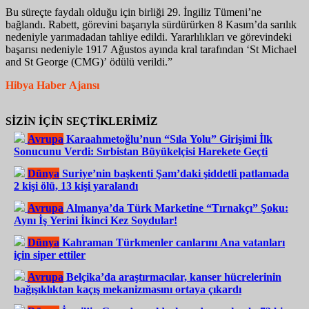
Bu süreçte faydalı olduğu için birliği 29. İngiliz Tümeni’ne
bağlandı. Rabett, görevini başarıyla sürdürürken 8 Kasım’da sarılık
nedeniyle yarımadadan tahliye edildi. Yararlılıkları ve görevindeki
başarısı nedeniyle 1917 Ağustos ayında kral tarafından ‘St Michael
and St George (CMG)’ ödülü verildi.”
Hibya Haber Ajansı
SİZİN İÇİN SEÇTİKLERİMİZ
Avrupa
Karaahmetoğlu’nun “Sıla Yolu” Girişimi İlk
Sonucunu Verdi: Sırbistan Büyükelçisi Harekete Geçti
Dünya
Suriye’nin başkenti Şam’daki şiddetli patlamada
2 kişi ölü, 13 kişi yaralandı
Avrupa
Almanya’da Türk Marketine “Tırnakçı” Şoku:
Aynı İş Yerini İkinci Kez Soydular!
Dünya
Kahraman Türkmenler canlarını Ana vatanları
için siper ettiler
Avrupa
Belçika’da araştırmacılar, kanser hücrelerinin
bağışıklıktan kaçış mekanizmasını ortaya çıkardı