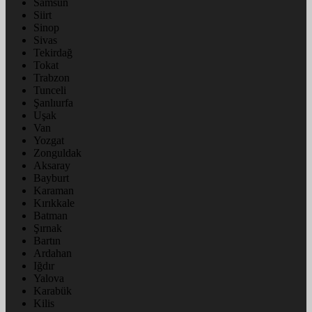
Samsun
Siirt
Sinop
Sivas
Tekirdağ
Tokat
Trabzon
Tunceli
Şanlıurfa
Uşak
Van
Yozgat
Zonguldak
Aksaray
Bayburt
Karaman
Kırıkkale
Batman
Şırnak
Bartın
Ardahan
Iğdır
Yalova
Karabük
Kilis