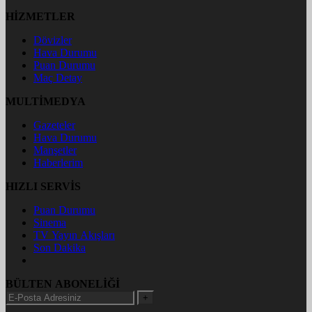
HİZMETLER
Dövizler
Hava Durumu
Puan Durumu
Maç Detay
MULTİMEDYA
Gazeteler
Hava Durumu
Manşetler
Haberlerim
HIZLI SERVİS
Puan Durumu
Sinema
TV Yayın Akışları
Son Dakika
BÜLTEN ABONELİĞİ
+