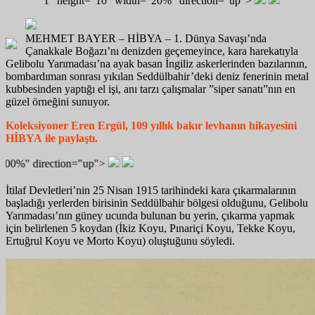
"1" height="10" width="20%" direction="up">
MEHMET BAYER – HİBYA – 1. Dünya Savaşı’nda
Çanakkale Boğazı’nı denizden geçemeyince, kara harekatıyla
Gelibolu Yarımadası’na ayak basan İngiliz askerlerinden bazılarının,
bombardıman sonrası yıkılan Seddülbahir’deki deniz fenerinin metal
kubbesinden yaptığı el işi, anı tarzı çalışmalar ”siper sanatı”nın en
güzel örneğini sunuyor.
Koleksiyoner Eren Ergül, 109 yıllık bakır levhanın hikayesini
HİBYA ile paylaştı.
n="up">
İtilaf Devletleri’nin 25 Nisan 1915 tarihindeki kara çıkarmalarının
başladığı yerlerden birisinin Seddülbahir bölgesi olduğunu, Gelibolu
Yarımadası’nın güney ucunda bulunan bu yerin, çıkarma yapmak
için belirlenen 5 koydan (İkiz Koyu, Pınariçi Koyu, Tekke Koyu,
Ertuğrul Koyu ve Morto Koyu) oluştuğunu söyledi.