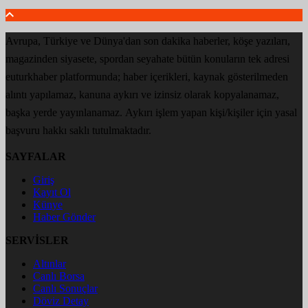
Avrupa, Türkiye ve Dünya'dan son dakika haberler, köşe yazıları,
magazinden siyasete, spordan seyahate bütün konuların tek adresi
euturkhaber platformunda; haber içerikleri, kaynak gösterilmeden
alıntı yapılamaz, kanuna aykırı ve izinsiz olarak kopyalanamaz,
başka yerde yayınlanamaz. Aykırı işlem yapan kişi/kişiler için yasal
başvuru hakkı saklı tutulmaktadır.
SAYFALAR
Giriş
Kayıt Ol
Künye
Haber Gönder
SERVİSLER
Altınlar
Canlı Borsa
Canlı Sonuçlar
Döviz Detay