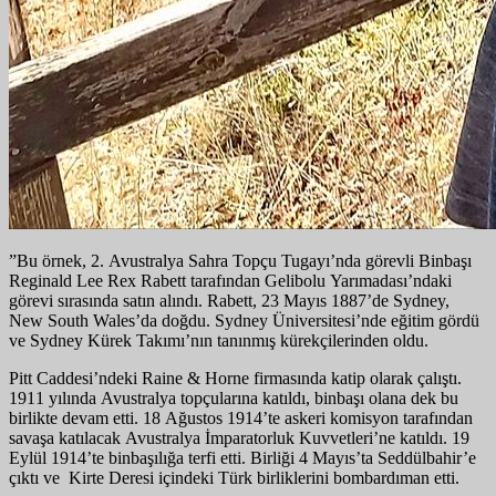
”Bu örnek, 2. Avustralya Sahra Topçu Tugayı’nda görevli Binbaşı
Reginald Lee Rex Rabett tarafından Gelibolu Yarımadası’ndaki
görevi sırasında satın alındı. Rabett, 23 Mayıs 1887’de Sydney,
New South Wales’da doğdu. Sydney Üniversitesi’nde eğitim gördü
ve Sydney Kürek Takımı’nın tanınmış kürekçilerinden oldu.
Pitt Caddesi’ndeki Raine & Horne firmasında katip olarak çalıştı.
1911 yılında Avustralya topçularına katıldı, binbaşı olana dek bu
birlikte devam etti. 18 Ağustos 1914’te askeri komisyon tarafından
savaşa katılacak Avustralya İmparatorluk Kuvvetleri’ne katıldı. 19
Eylül 1914’te binbaşılığa terfi etti. Birliği 4 Mayıs’ta Seddülbahir’e
çıktı ve Kirte Deresi içindeki Türk birliklerini bombardıman etti.